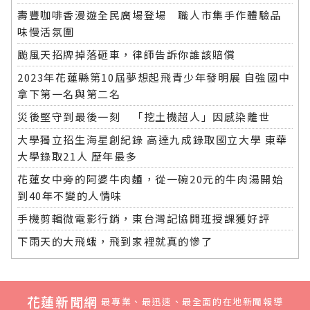
壽豐咖啡香漫遊全民廣場登場 職人市集手作體驗品
味慢活氛圍
颱風天招牌掉落砸車，律師告訴你誰該賠償
2023年花蓮縣第10屆夢想起飛青少年發明展 自強國中
拿下第一名與第二名
災後堅守到最後一刻 「挖土機超人」因感染離世
大學獨立招生海星創紀錄 高達九成錄取國立大學 東華
大學錄取21人 歷年最多
花蓮女中旁的阿婆牛肉麵，從一碗20元的牛肉湯開始
到40年不變的人情味
手機剪輯微電影行銷，東台灣記協開班授課獲好評
下雨天的大飛蛾，飛到家裡就真的慘了
花蓮新聞網
最專業、最迅速、最全面的在地新聞報導