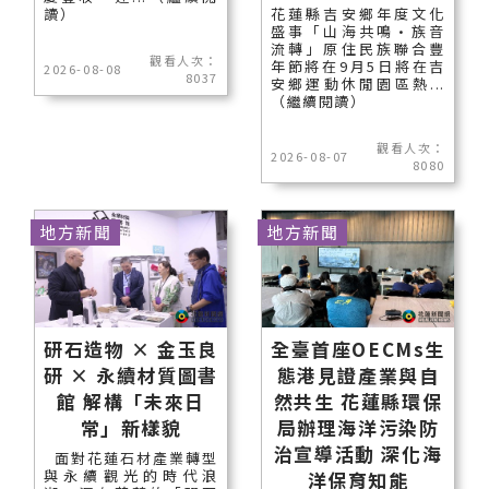
讀）
花蓮縣吉安鄉年度文化
盛事「山海共鳴•族音
流轉」原住民族聯合豐
觀看人次：
年節將在9月5日將在吉
2026-08-08
8037
安鄉運動休閒園區熱...
（繼續閱讀）
觀看人次：
2026-08-07
8080
地方新聞
地方新聞
研石造物 × 金玉良
全臺首座OECMs生
研 × 永續材質圖書
態港見證產業與自
館 解構「未來日
然共生 花蓮縣環保
常」新樣貌
局辦理海洋污染防
治宣導活動 深化海
面對花蓮石材產業轉型
與永續觀光的時代浪
洋保育知能