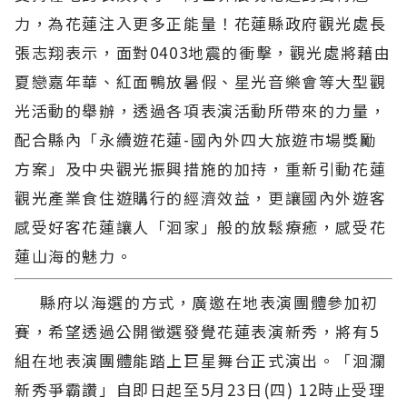
力，為花蓮注入更多正能量！花蓮縣政府觀光處長
張志翔表示，面對0403地震的衝擊，觀光處將藉由
夏戀嘉年華、紅面鴨放暑假、星光音樂會等大型觀
光活動的舉辦，透過各項表演活動所帶來的力量，
配合縣內「永續遊花蓮-國內外四大旅遊市場獎勵
方案」及中央觀光振興措施的加持，重新引動花蓮
觀光產業食住遊購行的經濟效益，更讓國內外遊客
感受好客花蓮讓人「洄家」般的放鬆療癒，感受花
蓮山海的魅力。
縣府以海選的方式，廣邀在地表演團體參加初
賽，希望透過公開徵選發覺花蓮表演新秀，將有5
組在地表演團體能踏上巨星舞台正式演出。「洄瀾
新秀爭霸讚」自即日起至5月23日(四) 12時止受理