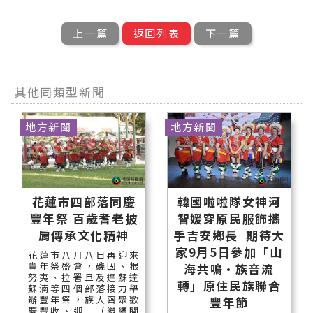
上一篇
返回列表
下一篇
其他同類型新聞
地方新聞
地方新聞
花蓮市四部落同慶
韓國啦啦隊女神河
豐年祭 百歲耆老披
智媛穿原民服飾攜
肩傳承文化精神
手吉安鄉長 期待大
家9月5日參加「山
花蓮市八月八日再迎來
豐年祭盛會，磯固、根
海共鳴•族音流
努夷、拉署旦及達蘇達
轉」原住民族聯合
蘇湳等四個部落接力舉
辦豐年祭，族人齊聚歡
豐年節
慶豐收、迎...（繼續閱