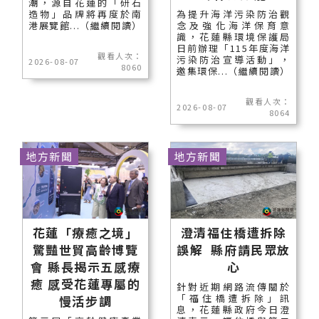
潮，源自花蓮的「研石
造物」品牌將再度於南
為提升海洋污染防治觀
港展覽館...（繼續閱讀）
念及強化海洋保育意
識，花蓮縣環境保護局
日前辦理「115年度海洋
觀看人次：
污染防治宣導活動」，
2026-08-07
8060
邀集環保...（繼續閱讀）
觀看人次：
2026-08-07
8064
地方新聞
地方新聞
花蓮「療癒之境」
澄清福住橋遭拆除
驚豔世貿高齡博覽
誤解 縣府請民眾放
會 縣長揭示五感療
心
癒 感受花蓮專屬的
針對近期網路流傳關於
「福住橋遭拆除」訊
慢活步調
息，花蓮縣政府今日澄