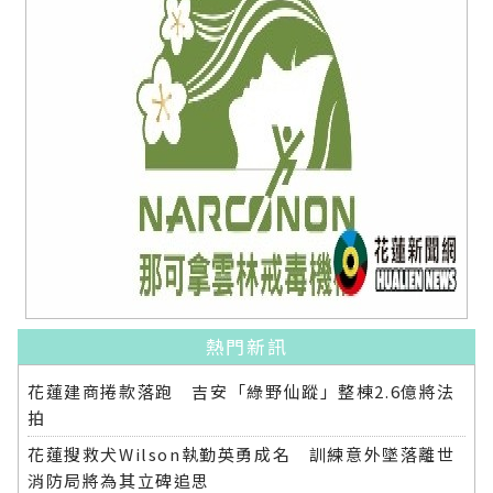
熱門新訊
花蓮建商捲款落跑 吉安「綠野仙蹤」整棟2.6億將法
拍
花蓮搜救犬Wilson執勤英勇成名 訓練意外墜落離世
消防局將為其立碑追思