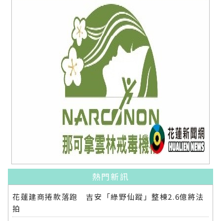
熱門新訊
花蓮建商捲款落跑 吉安「綠野仙蹤」整棟2.6億將法
拍