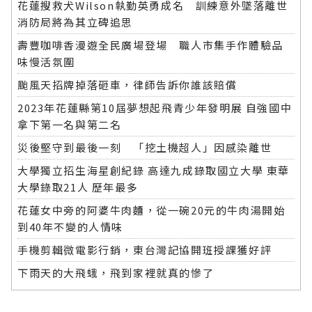
花蓮搜救犬Wilson執勤英勇成名 訓練意外墜落離世
消防局將為其立碑追思
壽豐咖啡香漫遊全民廣場登場 職人市集手作體驗品
味慢活氛圍
颱風天招牌掉落砸車，律師告訴你誰該賠償
2023年花蓮縣第10屆夢想起飛青少年發明展 自強國中
拿下第一名與第二名
災後堅守到最後一刻 「挖土機超人」因感染離世
大學獨立招生海星創紀錄 高達九成錄取國立大學 東華
大學錄取21人 歷年最多
花蓮女中旁的阿婆牛肉麵，從一碗20元的牛肉湯開始
到40年不變的人情味
手機剪輯微電影行銷，東台灣記協開班授課獲好評
下雨天的大飛蛾，飛到家裡就真的慘了