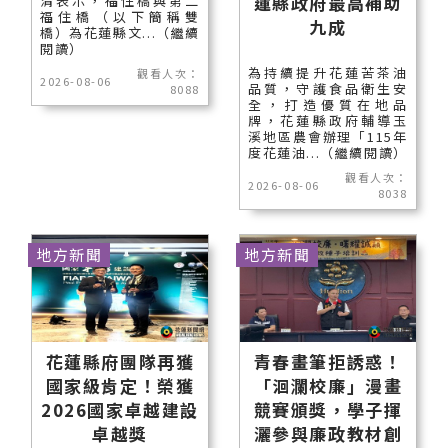
蓮縣政府最高補助
清表示，福住橋與第二
福住橋（以下簡稱雙
九成
橋）為花蓮縣文...（繼續
閱讀）
為持續提升花蓮苦茶油
觀看人次：
2026-08-06
品質，守護食品衛生安
8088
全，打造優質在地品
牌，花蓮縣政府輔導玉
溪地區農會辦理「115年
度花蓮油...（繼續閱讀）
觀看人次：
2026-08-06
8038
地方新聞
地方新聞
花蓮縣府團隊再獲
青春畫筆拒誘惑！
國家級肯定！榮獲
「洄瀾校廉」漫畫
2026國家卓越建設
競賽頒獎，學子揮
卓越獎
灑參與廉政教材創