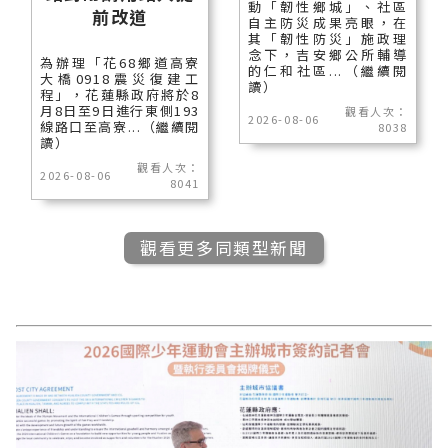
動「韌性鄉城」、社區
前改道
自主防災成果亮眼，在
其「韌性防災」施政理
念下，吉安鄉公所輔導
為辦理「花68鄉道高寮
的仁和社區...（繼續閱
大橋0918震災復建工
讀）
程」，花蓮縣政府將於8
月8日至9日進行東側193
觀看人次：
2026-08-06
線路口至高寮...（繼續閱
8038
讀）
觀看人次：
2026-08-06
8041
觀看更多同類型新聞