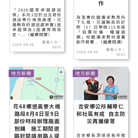
作
「2026國家卓越建設
獎」本月3日於台北君悅
為落實校園廉潔教育向
酒店舉行頒獎典禮，花
下扎根，花蓮縣政府於
蓮縣政府建設處榮獲1座
昨（5）日舉辦115年度
卓越獎及1座優質獎肯
「洄瀾校廉．曙耀誠
定，...（繼續閱讀）
巔」校園廉潔教材漫畫
創作競賽...（繼續閱讀）
觀看人次：
2026-08-06
8037
觀看人次：
2026-08-06
8032
地方新聞
地方新聞
花68鄉道高寮大橋
吉安鄉公所輔導仁
路段8月8日至9日
和社區有成 自主防
部份時段辦理路面
災再獲優等
刨鋪 施工期間道
路封閉請用路人提
吉安鄉長游淑貞長年推