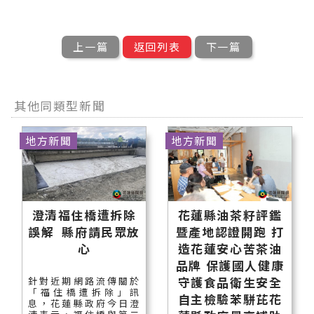
上一篇
返回列表
下一篇
其他同類型新聞
地方新聞
地方新聞
澄清福住橋遭拆除
花蓮縣油茶籽評鑑
誤解 縣府請民眾放
暨產地認證開跑 打
心
造花蓮安心苦茶油
品牌 保護國人健康
守護食品衛生安全
針對近期網路流傳關於
「福住橋遭拆除」訊
自主檢驗苯駢芘花
息，花蓮縣政府今日澄