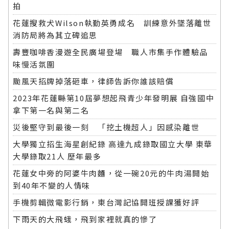
拍
花蓮搜救犬Wilson執勤英勇成名 訓練意外墜落離世
消防局將為其立碑追思
壽豐咖啡香漫遊全民廣場登場 職人市集手作體驗品
味慢活氛圍
颱風天招牌掉落砸車，律師告訴你誰該賠償
2023年花蓮縣第10屆夢想起飛青少年發明展 自強國中
拿下第一名與第二名
災後堅守到最後一刻 「挖土機超人」因感染離世
大學獨立招生海星創紀錄 高達九成錄取國立大學 東華
大學錄取21人 歷年最多
花蓮女中旁的阿婆牛肉麵，從一碗20元的牛肉湯開始
到40年不變的人情味
手機剪輯微電影行銷，東台灣記協開班授課獲好評
下雨天的大飛蛾，飛到家裡就真的慘了