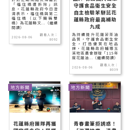
「福住橋遭拆除」訊
守護食品衛生安全
息，花蓮縣政府今日澄
自主檢驗苯駢芘花
清表示，福住橋與第二
福住橋（以下簡稱雙
蓮縣政府最高補助
橋）為花蓮縣文...（繼續
九成
閱讀）
為持續提升花蓮苦茶油
觀看人次：
2026-08-06
品質，守護食品衛生安
8092
全，打造優質在地品
牌，花蓮縣政府輔導玉
溪地區農會辦理「115年
度花蓮油...（繼續閱讀）
觀看人次：
2026-08-06
8039
地方新聞
地方新聞
花蓮縣府團隊再獲
青春畫筆拒誘惑！