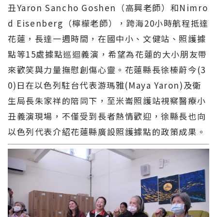
丑Yaron Sancho Goshen（高興老師）和Nimro
d Eisenberg（檸檬老師），跨海20小時航程抵達
花蓮，長達一週時間，在國中小、文健站、照護據
點等15處據點巡迴義演，希望為花蓮的大小朋友帶
來歡笑與力量撫慰創傷心靈。花蓮縣長徐榛蔚今(3
0)日在以色列駐台代表游瑪雅(Maya Yaron)及衛
生局長朱家祥的陪同下，至米崙照護站視察醫療小
丑義演現場，不僅受到長者熱情歡迎，徐縣長也向
以色列代表介紹花蓮縣廣設照護據點的政策成果。