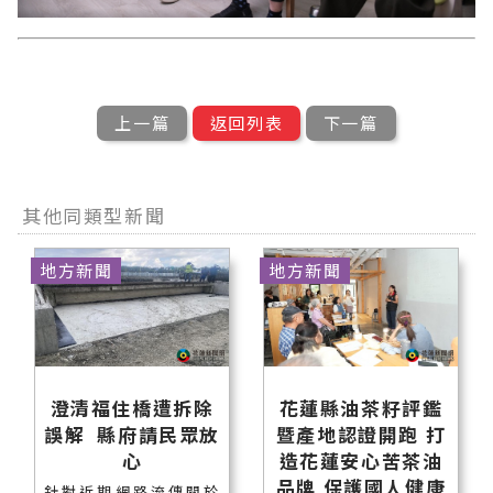
上一篇
返回列表
下一篇
其他同類型新聞
地方新聞
地方新聞
澄清福住橋遭拆除
花蓮縣油茶籽評鑑
誤解 縣府請民眾放
暨產地認證開跑 打
心
造花蓮安心苦茶油
品牌 保護國人健康
針對近期網路流傳關於