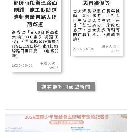
部份時段辦理路面
災再獲優等
刨鋪 施工期間道
吉安鄉長游淑貞長年推
動「韌性鄉城」、社區
路封閉請用路人提
自主防災成果亮眼，在
前改道
其「韌性防災」施政理
念下，吉安鄉公所輔導
為辦理「花68鄉道高寮
的仁和社區...（繼續閱
大橋0918震災復建工
讀）
程」，花蓮縣政府將於8
月8日至9日進行東側193
觀看人次：
2026-08-06
線路口至高寮...（繼續閱
8041
讀）
觀看人次：
2026-08-06
8042
觀看更多同類型新聞