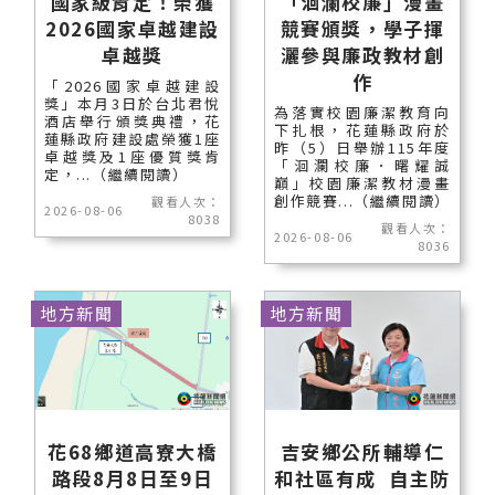
國家級肯定！榮獲
「洄瀾校廉」漫畫
2026國家卓越建設
競賽頒獎，學子揮
卓越獎
灑參與廉政教材創
作
「2026國家卓越建設
獎」本月3日於台北君悅
為落實校園廉潔教育向
酒店舉行頒獎典禮，花
下扎根，花蓮縣政府於
蓮縣政府建設處榮獲1座
昨（5）日舉辦115年度
卓越獎及1座優質獎肯
「洄瀾校廉．曙耀誠
定，...（繼續閱讀）
巔」校園廉潔教材漫畫
創作競賽...（繼續閱讀）
觀看人次：
2026-08-06
8038
觀看人次：
2026-08-06
8036
地方新聞
地方新聞
花68鄉道高寮大橋
吉安鄉公所輔導仁
路段8月8日至9日
和社區有成 自主防