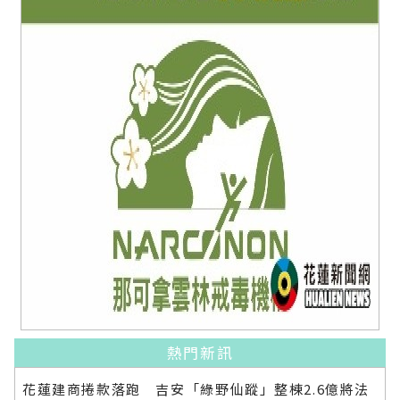
熱門新訊
花蓮建商捲款落跑 吉安「綠野仙蹤」整棟2.6億將法