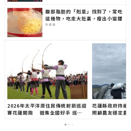
腹部脂肪的「剋星」找到了，常吃
這幾物，吃走大肚囊，瘦出小蠻腰
新素簡
2026年太平洋原住民傳統射箭巡迴
花蓮縣政府持續
賽花蓮開跑 徵集全國好手 巡迴
照顧農友穩定農
積分串聯山海部落 即日起開放報
網官方網站各類
名∣花蓮新聞網官方網站各類新聞
日新聞報導 最