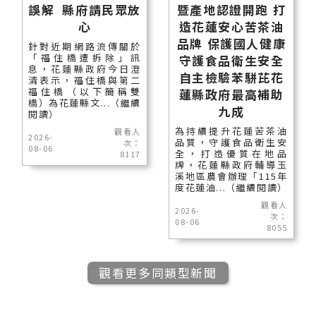
誤解 縣府請民眾放
暨產地認證開跑 打
心
造花蓮安心苦茶油
品牌 保護國人健康
針對近期網路流傳關於
「福住橋遭拆除」訊
守護食品衛生安全
息，花蓮縣政府今日澄
自主檢驗苯駢芘花
清表示，福住橋與第二
福住橋（以下簡稱雙
蓮縣政府最高補助
橋）為花蓮縣文...（繼續
九成
閱讀）
為持續提升花蓮苦茶油
觀看人
2026-
品質，守護食品衛生安
次：
08-06
全，打造優質在地品
8117
牌，花蓮縣政府輔導玉
溪地區農會辦理「115年
度花蓮油...（繼續閱讀）
觀看人
2026-
次：
08-06
8055
觀看更多同類型新聞