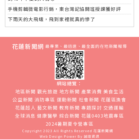
手機剪輯微電影行銷，東台灣記協開班授課獲好評
下雨天的大飛蛾，飛到家裡就真的慘了
花蓮新聞網
最專業、最迅速、最全面的在地新聞報導
網站總覽：
地區新聞
觀光旅遊
地方新聞
產業消費
美食生活
公益新聞
消防專區
運動新聞
社會新聞
花蓮區漁會
花蓮超人
藝文新聞
教育新聞
專題探討
交通運輸
全球消息
健康醫學
綜合新聞
花蓮0403地震專區
2024暑期夏令營專區
Copyright 2023 All Rights Reserved
花蓮新聞網
Web Design Power By
誠翊資訊