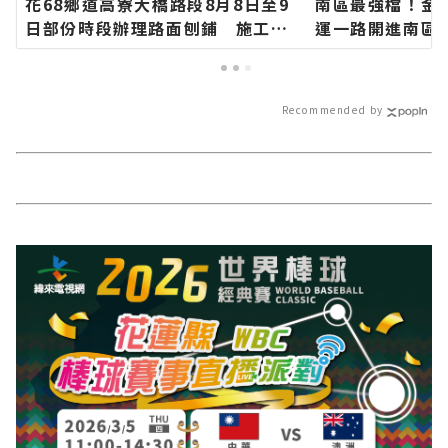
花68鄉道高寮大橋路段8月8日至9
南區最強檔！金
日部份時段辦理路面刨鋪 施工期
運一路開進南區
間道路封閉請用路人提前改道∣花
針花季 消費滿百
蓮新聞網官方網站各類新聞－最快
扇∣花蓮新聞網
速的今日新聞報導 最新的在地資
－最快速的今日
Recommended by
訊！
地資訊！