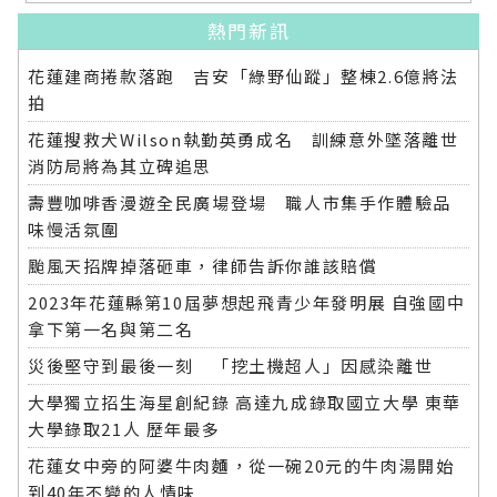
熱門新訊
花蓮建商捲款落跑 吉安「綠野仙蹤」整棟2.6億將法
拍
花蓮搜救犬Wilson執勤英勇成名 訓練意外墜落離世
消防局將為其立碑追思
壽豐咖啡香漫遊全民廣場登場 職人市集手作體驗品
味慢活氛圍
颱風天招牌掉落砸車，律師告訴你誰該賠償
2023年花蓮縣第10屆夢想起飛青少年發明展 自強國中
拿下第一名與第二名
災後堅守到最後一刻 「挖土機超人」因感染離世
大學獨立招生海星創紀錄 高達九成錄取國立大學 東華
大學錄取21人 歷年最多
花蓮女中旁的阿婆牛肉麵，從一碗20元的牛肉湯開始
到40年不變的人情味