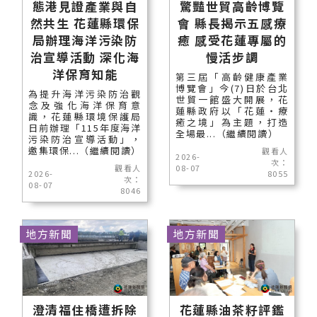
態港見證產業與自
驚豔世貿高齡博覽
然共生 花蓮縣環保
會 縣長揭示五感療
局辦理海洋污染防
癒 感受花蓮專屬的
治宣導活動 深化海
慢活步調
洋保育知能
第三屆「高齡健康產業
博覽會」今(7)日於台北
為提升海洋污染防治觀
世貿一館盛大開展，花
念及強化海洋保育意
蓮縣政府以「花蓮‧療
識，花蓮縣環境保護局
癒之境」為主題，打造
日前辦理「115年度海洋
全場最...（繼續閱讀）
污染防治宣導活動」，
邀集環保...（繼續閱讀）
觀看人
2026-
次：
觀看人
08-07
2026-
8055
次：
08-07
8046
地方新聞
地方新聞
澄清福住橋遭拆除
花蓮縣油茶籽評鑑