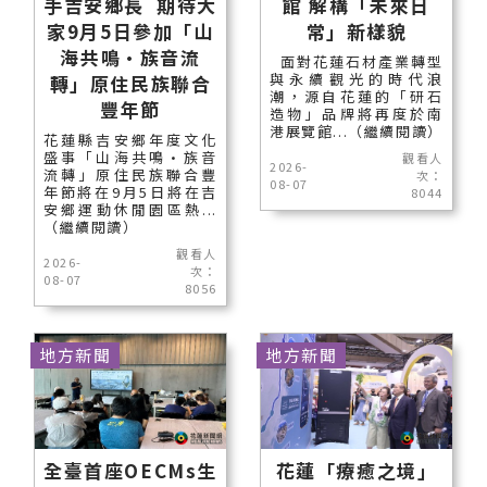
手吉安鄉長 期待大
館 解構「未來日
家9月5日參加「山
常」新樣貌
海共鳴•族音流
面對花蓮石材產業轉型
與永續觀光的時代浪
轉」原住民族聯合
潮，源自花蓮的「研石
豐年節
造物」品牌將再度於南
港展覽館...（繼續閱讀）
花蓮縣吉安鄉年度文化
盛事「山海共鳴•族音
觀看人
2026-
流轉」原住民族聯合豐
次：
08-07
年節將在9月5日將在吉
8044
安鄉運動休閒園區熱...
（繼續閱讀）
觀看人
2026-
次：
08-07
8056
地方新聞
地方新聞
全臺首座OECMs生
花蓮「療癒之境」