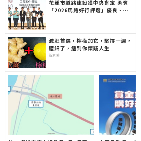
花蓮市道路建設獲中央肯定 勇奪
「2026馬路好行評選」優良、佳
作雙獎∣花蓮新聞網官方網站各類
新聞－最快速的今日新聞報導 最
新的在地資訊！
減肥首選，檸檬加它，堅持一週，
腰細了，瘦到你懷疑人生
新素簡