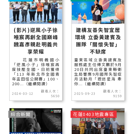
(影片)逆風小子徐
建構友善失智宜居
唯宸再創全國巔峰
環境 立委黃建賓及
魏嘉彥親赴明義共
團隊「關懷失智」
享榮耀
不缺席
花蓮市明義國小
臺東區域立委黃建賓及
「逆風小子」徐唯宸再
服務處主任傅文鵬於9月
度技壓全國，日前獲得
20日共同出席臺東縣衛
「113 年新北市全國青
生局響應9月國際失智症
年盃田徑公開賽」100、
月活動月「遊迷星海 牽
200...（繼續閱讀）
你...（繼續閱讀）
觀看人次：
觀看人次：
2024-03-12
2025-09-23
5650
9159
綜合新聞
花蓮0403地震專區