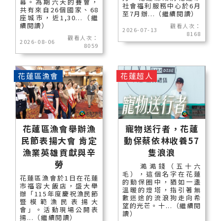
幕。為期六天的賽會，
社會福利服務中心於6月
共有來自26個國家、68
至7月辦...（繼續閱讀）
座城市，近1,30...（繼
續閱讀）
觀看人次：
2026-07-13
8168
觀看人次：
2026-08-06
8059
花蓮區漁會
花蓮超人
花蓮區漁會舉辦漁
寵物送行者，花蓮
民節表揚大會 肯定
動保蔡依林收養57
漁業英雄貢獻與辛
隻浪浪
勞
澔澔錢（五十六
毛），這個名字在花蓮
花蓮區漁會於1日在花蓮
的動保圈中，猶如一盞
市福容大飯店，盛大舉
溫暖的燈塔，指引著無
辦「115年度慶祝漁民節
數迷途的流浪狗走向希
暨模範漁民表揚大
望的光芒。十...（繼續閱
會」。活動現場公開表
讀）
揚...（繼續閱讀）