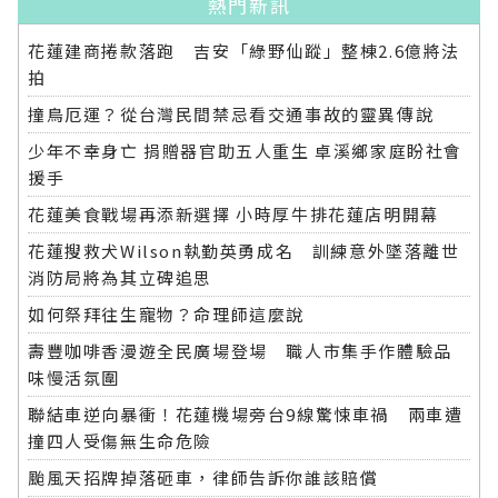
熱門新訊
花蓮建商捲款落跑 吉安「綠野仙蹤」整棟2.6億將法
拍
撞鳥厄運？從台灣民間禁忌看交通事故的靈異傳說
少年不幸身亡 捐贈器官助五人重生 卓溪鄉家庭盼社會
援手
花蓮美食戰場再添新選擇 小時厚牛排花蓮店明開幕
花蓮搜救犬Wilson執勤英勇成名 訓練意外墜落離世
消防局將為其立碑追思
如何祭拜往生寵物？命理師這麼說
壽豐咖啡香漫遊全民廣場登場 職人市集手作體驗品
味慢活氛圍
聯結車逆向暴衝！花蓮機場旁台9線驚悚車禍 兩車遭
撞四人受傷無生命危險
颱風天招牌掉落砸車，律師告訴你誰該賠償