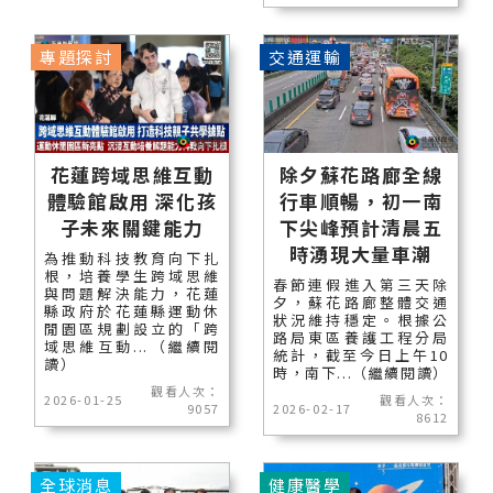
專題探討
交通運輸
花蓮跨域思維互動
除夕蘇花路廊全線
體驗館啟用 深化孩
行車順暢，初一南
子未來關鍵能力
下尖峰預計清晨五
時湧現大量車潮
為推動科技教育向下扎
根，培養學生跨域思維
春節連假進入第三天除
與問題解決能力，花蓮
夕，蘇花路廊整體交通
縣政府於花蓮縣運動休
狀況維持穩定。根據公
閒園區規劃設立的「跨
路局東區養護工程分局
域思維互動...（繼續閱
統計，截至今日上午10
讀）
時，南下...（繼續閱讀）
觀看人次：
2026-01-25
觀看人次：
9057
2026-02-17
8612
全球消息
健康醫學