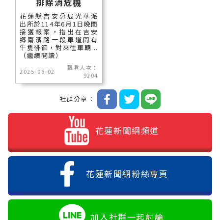
排除消危機
花蓮縣吉安分局光華派
出所於114年6月1日晚間
接獲報案，指出在吉安
鄉南濱路一段車道間有
牛隻徘徊，對來往車輛...
（繼續閱讀）
觀看人次：
2025-06-02
9204
社群分享：
花蓮新聞網頻道
花蓮新聞網粉絲專頁
加入社群一起討論