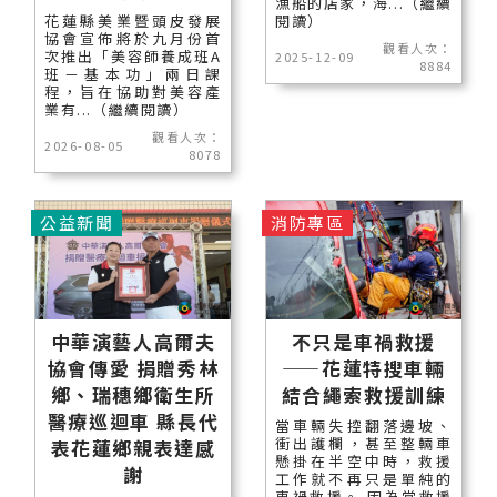
漁船的店家，海...（繼續
花蓮縣美業暨頭皮發展
閱讀）
協會宣佈將於九月份首
觀看人次：
次推出「美容師養成班A
2025-12-09
8884
班－基本功」兩日課
程，旨在協助對美容產
業有...（繼續閱讀）
觀看人次：
2026-08-05
8078
公益新聞
消防專區
中華演藝人高爾夫
不只是車禍救援
協會傳愛 捐贈秀林
——花蓮特搜車輛
鄉、瑞穗鄉衛生所
結合繩索救援訓練
醫療巡迴車 縣長代
當車輛失控翻落邊坡、
衝出護欄，甚至整輛車
表花蓮鄉親表達感
懸掛在半空中時，救援
謝
工作就不再只是單純的
車禍救援。 因為當救援