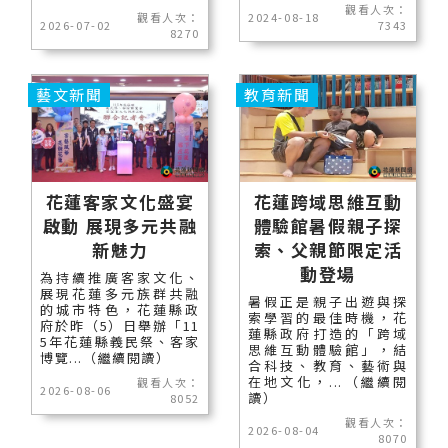
觀看人次：
觀看人次：
2024-08-18
2026-07-02
7343
8270
藝文新聞
教育新聞
花蓮客家文化盛宴
花蓮跨域思維互動
啟動 展現多元共融
體驗館暑假親子探
新魅力
索、父親節限定活
動登場
為持續推廣客家文化、
展現花蓮多元族群共融
暑假正是親子出遊與探
的城市特色，花蓮縣政
索學習的最佳時機，花
府於昨（5）日舉辦「11
蓮縣政府打造的「跨域
5年花蓮縣義民祭、客家
思維互動體驗館」，結
博覽...（繼續閱讀）
合科技、教育、藝術與
在地文化，...（繼續閱
觀看人次：
2026-08-06
讀）
8052
觀看人次：
2026-08-04
8070