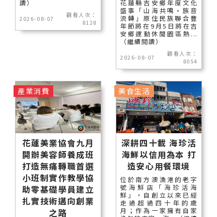
讀）
花蓮縣吉安鄉年度文化
盛事「山海共鳴•族音
觀看人次：
流轉」原住民族聯合豐
2026-08-07
8128
年節將在9月5日將在吉
安鄉運動休閒園區熱...
（繼續閱讀）
觀看人次：
2026-08-07
8054
產業消費
美食生活
花蓮美業協會九月
深耕四十載 海珍活
開辦美容師養成班
海鮮以信用為本 打
打造無痛轉職首選
造安心用餐環境
小班制實作教學協
位於南方澳漁港的老字
號海鮮店「海珍活海
助零基礎學員建立
鮮」，自創立以來已經
扎實技術邁向創業
走過超過四十年的歲
月；作為一家擁有自家
之路