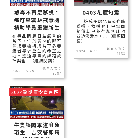
戒毒不再是夢想：
0403花蓮地震
那可拿雲林戒毒機
造成多處地區及道路
受損，救援過程中需四
構助學員重獲新生
輪傳動車輛行駛河床地
在毒品問題日益嚴重的
並過溪涉水。...（繼續閱
當下，位於雲林的那可
讀）
拿戒毒機構成為眾多毒
觀看人次：
癮者尋求重生的希望之
2024-06-21
4633
地。透過專業的課程設
計與全...（繼續閱讀）
觀看人次：
2025-05-29
9697
2024暑期夏令營專區
牛隻誤闖車道險象
環生 吉安警即時