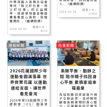
中華演藝人高爾夫協會
人...（繼續閱讀）
秉持「取之於社會、用
之於社會」的公益精
觀看人次：
2026-06-26
神，透過夢想基金聯誼
12903
賽募集愛心善款，捐贈
醫療巡...（繼續閱讀）
觀看人次：
2026-08-05
8313
運動新聞
社會新聞
2026花蓮國際少年
柔剛平衡．動靜之
運動會圓滿落幕 世
間 陪伴親子找回身
界齊聚花蓮 以運動
心平衡 累積家庭幸
連結友誼、讓世界
福能量
看見臺灣
為協助脆弱家庭提升親
子互動品質，並紓解照
2026年第58屆國際少年
顧者長期累積的身心壓
運動會（ICG）圓滿落
力，花蓮縣政府花蓮市