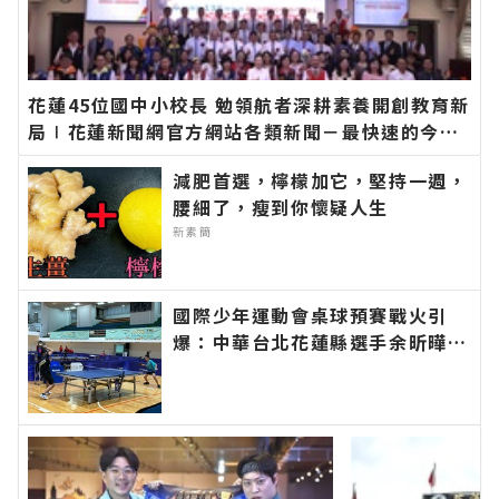
花蓮45位國中小校長 勉領航者深耕素養開創教育新
局∣花蓮新聞網官方網站各類新聞－最快速的今日
新聞報導 最新的在地資訊！
減肥首選，檸檬加它，堅持一週，
腰細了，瘦到你懷疑人生
新素簡
國際少年運動會桌球預賽戰火引
爆：中華台北花蓮縣選手余昕曄、
邱澈宣與台北市選手洪秉裕挺進男
子單打八強∣花蓮新聞網官方網站
各類新聞－最快速的今日新聞報導
最新的在地資訊！