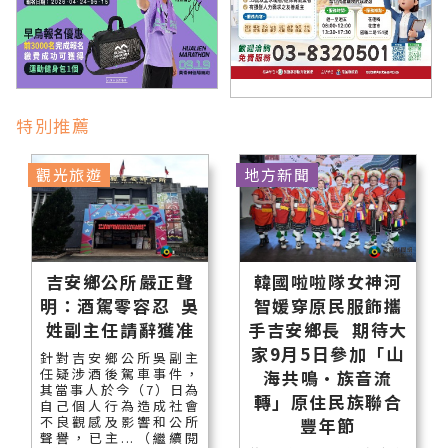
特別推薦
觀光旅遊
地方新聞
吉安鄉公所嚴正聲
韓國啦啦隊女神河
明：酒駕零容忍 吳
智媛穿原民服飾攜
姓副主任請辭獲准
手吉安鄉長 期待大
家9月5日參加「山
針對吉安鄉公所吳副主
任疑涉酒後駕車事件，
海共鳴•族音流
其當事人於今（7）日為
轉」原住民族聯合
自己個人行為造成社會
不良觀感及影響和公所
豐年節
聲譽，已主...（繼續閱