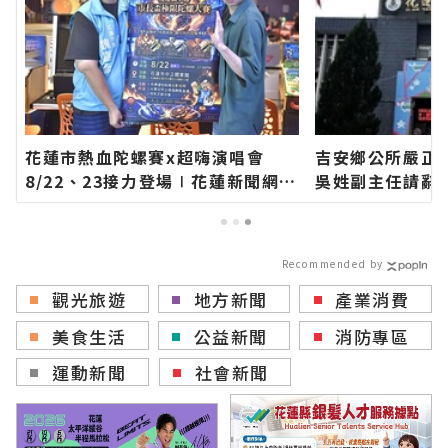
花蓮市熱血陀螺賽x超嗨演唱會
吉安鄉公所嚴正
8/22、23接力登場∣花蓮新聞網官
吳姓副主任請辭
方網站各類新聞－最快速的今日新
官方網站各類新
聞報導 最新的在地資訊！
新聞報導 最新
Recommended by
觀光旅遊
地方新聞
產業消費
美食生活
公益新聞
消防專區
運動新聞
社會新聞