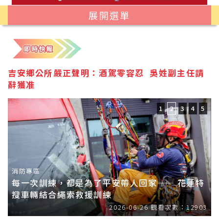
展開選單
吉安鄉公所嚴正聲明：酒駕零容忍 吳姓副主任請
辭獲准
1
2
3
4
5
消防專區
每一次訓練，都是為了平安帶人回家—— 花蓮特
搜車輛結合繩索救援訓練
2026-06-26
觀看次數：12903