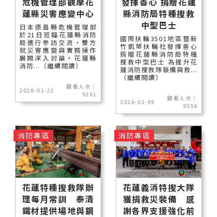
危機管理部觀摩花
發揮善心 捐贈花蓮
蓮縣災害應變中心
縣消防局特種搜救
中型巴士
日本德島縣危機管理部
於21日蒞臨花蓮縣消防
國際扶輪3501地區暨新
局進行參訪交流，雙方
竹凱蒂扶輪社發揮善心
就災害應變與實務操作
捐贈花蓮縣消防局特種
展開深入討論。花蓮縣
搜救中型巴士 為提升花
消防...（繼續閱讀）
蓮消防搜救隊裝備與救...
（繼續閱讀）
觀看人次：
2026-01-22
9261
觀看人次：
2026-01-09
9554
消防專區
消防專區
花蓮特種搜救隊辦
花蓮義消特搜大隊
理每月常訓 泰清
獲捐救災裝備 感
鐵材提供場地與鋼
謝各界支援強化前