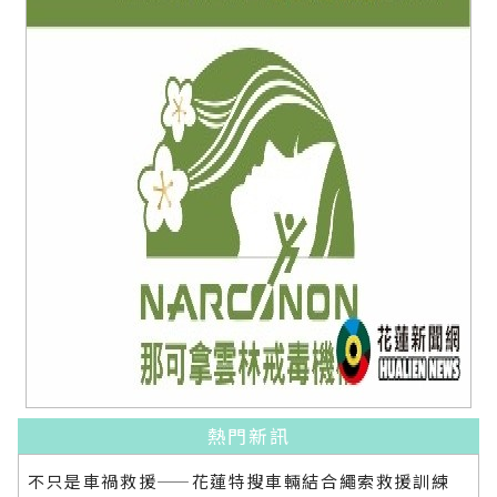
熱門新訊
不只是車禍救援——花蓮特搜車輛結合繩索救援訓練