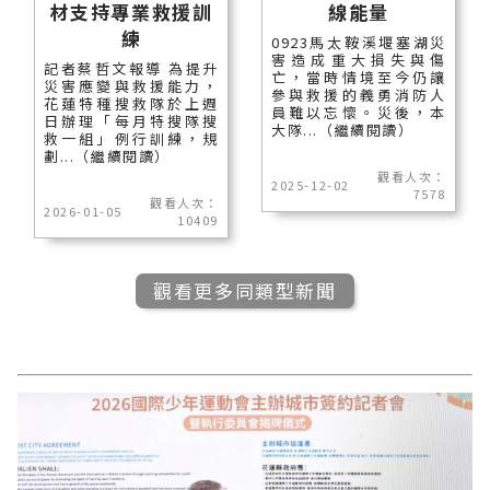
材支持專業救援訓
線能量
練
0923馬太鞍溪堰塞湖災
害造成重大損失與傷
記者蔡哲文報導 為提升
亡，當時情境至今仍讓
災害應變與救援能力，
參與救援的義勇消防人
花蓮特種搜救隊於上週
員難以忘懷。災後，本
日辦理「每月特搜隊搜
大隊...（繼續閱讀）
救一組」例行訓練，規
劃...（繼續閱讀）
觀看人次：
2025-12-02
7578
觀看人次：
2026-01-05
10409
觀看更多同類型新聞