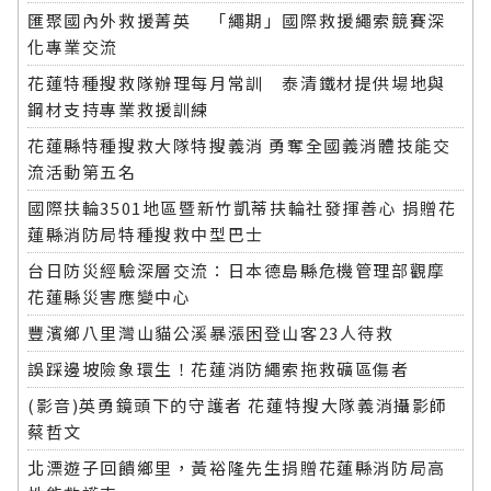
匯聚國內外救援菁英 「繩期」國際救援繩索競賽深
化專業交流
花蓮特種搜救隊辦理每月常訓 泰清鐵材提供場地與
鋼材支持專業救援訓練
花蓮縣特種搜救大隊特搜義消 勇奪全國義消體技能交
流活動第五名
國際扶輪3501地區暨新竹凱蒂扶輪社發揮善心 捐贈花
蓮縣消防局特種搜救中型巴士
台日防災經驗深層交流：日本德島縣危機管理部觀摩
花蓮縣災害應變中心
豐濱鄉八里灣山貓公溪暴漲困登山客23人待救
誤踩邊坡險象環生！花蓮消防繩索拖救礦區傷者
(影音)英勇鏡頭下的守護者 花蓮特搜大隊義消攝影師
蔡哲文
北漂遊子回饋鄉里，黃裕隆先生捐贈花蓮縣消防局高