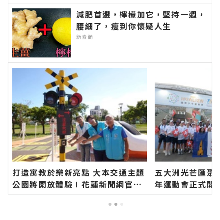
減肥首選，檸檬加它，堅持一週，
腰細了，瘦到你懷疑人生
新素簡
打造寓教於樂新亮點 大本交通主題
五大洲光芒匯聚花
公園將開放體驗∣花蓮新聞網官方
年運動會正式開
網站各類新聞－最快速的今日新聞
全球年輕選手團
報導 最新的在地資訊！
界、以文化凝聚
官方網站各類新