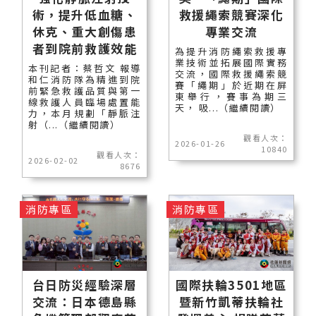
術，提升低血糖、
救援繩索競賽深化
休克、重大創傷患
專業交流
者到院前救護效能
為提升消防繩索救援專
業技術並拓展國際實務
本刊記者：蔡哲文 報導
交流，國際救援繩索競
和仁消防隊為精進到院
賽「繩期」於近期在屏
前緊急救護品質與第一
東舉行，賽事為期三
線救護人員臨場處置能
天， 吸...（繼續閱讀）
力，本月規劃「靜脈注
射（...（繼續閱讀）
觀看人次：
2026-01-26
10840
觀看人次：
2026-02-02
8676
消防專區
消防專區
台日防災經驗深層
國際扶輪3501地區
交流：日本德島縣
暨新竹凱蒂扶輪社