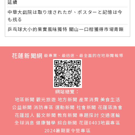
延續
中華大戯院は取り壊されたが、ポスターと記憶は今
も残る
乒乓球大小的果實風味獨特 關山一口柑獲得市場青睞
花蓮新聞網
最專業、最迅速、最全面的在地新聞報導
網站總覽：
地區新聞
觀光旅遊
地方新聞
產業消費
美食生活
公益新聞
消防專區
運動新聞
社會新聞
花蓮區漁會
花蓮超人
藝文新聞
教育新聞
專題探討
交通運輸
全球消息
健康醫學
綜合新聞
花蓮0403地震專區
2024暑期夏令營專區