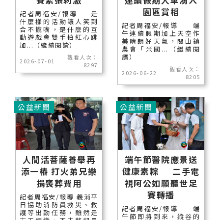
園區賞稻
記者周福安/報導 是
什麼樣的活動讓人笑到
記者周福安/報導 端
合不攏嘴，是什麼的互
午連續假期加上天空作
動遊戲會雙手拍紅心跳
美晴朗好天氣，關山鎮
加...（繼續閱讀）
農會「米國...（繼續閱
讀）
觀看人次：
2026-07-01
8297
觀看人次：
2026-06-22
8205
公益新聞
公益新聞
人間活菩薩善舉再
端午節醫院應景送
添一樁 打火弟兄樂
健康素粽 二手電
捐喪葬費用
視阿公如願聽世足
賽轉播
記者周福安/報導 義消平
日協助消防員救災、救
記者周福安/報導 端
護等出勤任務，雖然是
午節即將到來，縱谷的