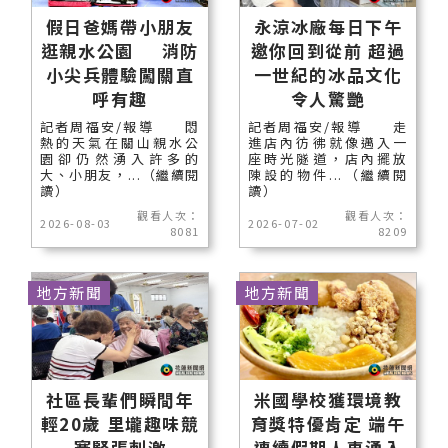
假日爸媽帶小朋友
永涼冰廠每日下午
逛親水公園 消防
邀你回到從前 超過
小尖兵體驗闖關直
一世紀的冰品文化
呼有趣
令人驚艷
記者周福安/報導 悶
記者周福安/報導 走
熱的天氣在關山親水公
進店內彷彿就像邁入一
園卻仍然湧入許多的
座時光隧道，店內擺放
大、小朋友，...（繼續閱
陳設的物件...（繼續閱
讀）
讀）
觀看人次：
觀看人次：
2026-08-03
2026-07-02
8081
8209
地方新聞
地方新聞
社區長輩們瞬間年
米國學校獲環境教
輕20歲 里壠趣味競
育獎特優肯定 端午
賽緊張刺激
連續假期人車湧入