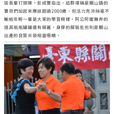
區長輩打頭陣，彭成豐指出，這群堪稱是關山鎮的
寶貝們加起來應該超過2000歲，但活力充沛絲毫不
輸給年輕一輩是大家的學習榜樣。阿公阿嬤舞弄的
道具瓶瓶罐罐還有鍋蓋，身穿的服裝肚兜則是關山
出產的良質米袋相當吸睛。