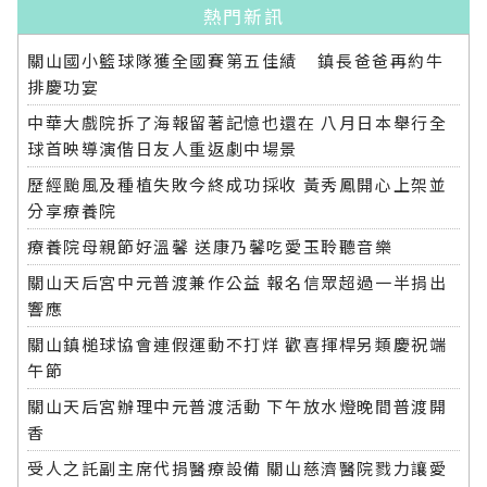
熱門新訊
關山國小籃球隊獲全國賽第五佳績 鎮長爸爸再約牛
排慶功宴
中華大戲院拆了海報留著記憶也還在 八月日本舉行全
球首映導演偕日友人重返劇中場景
歷經颱風及種植失敗今終成功採收 黃秀鳳開心上架並
分享療養院
療養院母親節好溫馨 送康乃馨吃愛玉聆聽音樂
關山天后宮中元普渡兼作公益 報名信眾超過一半捐出
響應
關山鎮槌球協會連假運動不打烊 歡喜揮桿另類慶祝端
午節
關山天后宮辦理中元普渡活動 下午放水燈晚間普渡開
香
受人之託副主席代捐醫療設備 關山慈濟醫院戮力讓愛