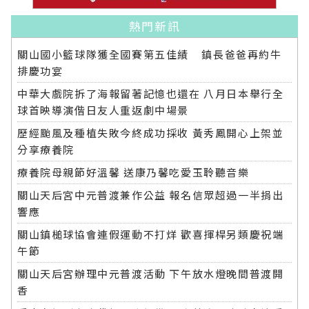
熱門新訊
關山國小籃球隊獲全國賽第五佳績 鎮長爸爸再約牛
排慶功宴
中華大戲院拆了海報留著記憶也還在 八月日本舉行全
球首映導演偕日友人重返劇中場景
歷經颱風及種植失敗今終成功採收 黃秀鳳開心上架並
分享療養院
療養院母親節好溫馨 送康乃馨吃愛玉聆聽音樂
關山天后宮中元普渡兼作公益 報名信眾超過一半捐出
響應
關山鎮槌球協會連假運動不打烊 歡喜揮桿另類慶祝端
午節
關山天后宮辦理中元普渡活動 下午放水燈晚間普渡開
香