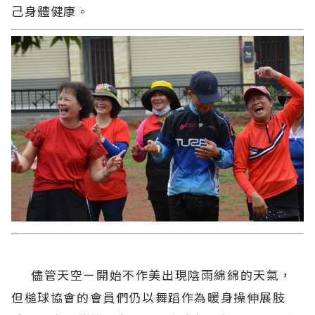
己身體健康。
儘管天空ㄧ開始不作美出現陰雨綿綿的天氣，
但槌球協會的會員們仍以舞蹈作為暖身操伸展肢