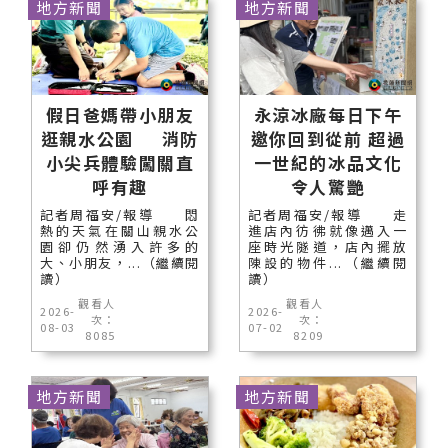
地方新聞
地方新聞
假日爸媽帶小朋友
永涼冰廠每日下午
逛親水公園 消防
邀你回到從前 超過
小尖兵體驗闖關直
一世紀的冰品文化
呼有趣
令人驚艷
記者周福安/報導 悶
記者周福安/報導 走
熱的天氣在關山親水公
進店內彷彿就像邁入一
園卻仍然湧入許多的
座時光隧道，店內擺放
大、小朋友，...（繼續閱
陳設的物件...（繼續閱
讀）
讀）
觀看人
觀看人
2026-
2026-
次：
次：
08-03
07-02
8085
8209
地方新聞
地方新聞