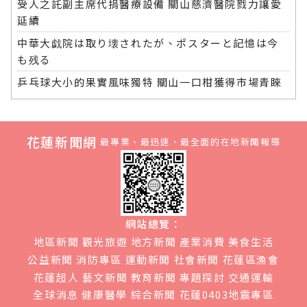
受人之託副主席代捐醫療設備 關山慈濟醫院戮力讓愛
延續
中華大戯院は取り壊されたが、ポスターと記憶は今
も残る
乒乓球大小的果實風味獨特 關山一口柑獲得市場青睞
花蓮新聞網
最專業、最迅速、最全面的在地新聞報導
網站總覽：
地區新聞
觀光旅遊
地方新聞
產業消費
美食生活
公益新聞
消防專區
運動新聞
社會新聞
花蓮區漁會
花蓮超人
藝文新聞
教育新聞
專題探討
交通運輸
全球消息
健康醫學
綜合新聞
花蓮0403地震專區