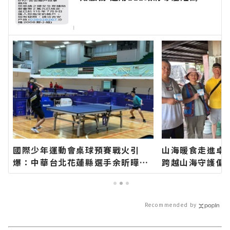
訊平臺 提升便民服務效率∣花蓮
新聞網官方網站各類新聞－最快速
的今日新聞報導 最新的在地資
訊！
國際少年運動會桌球預賽戰火引
山海暖食走進卓
爆：中華台北花蓮縣選手余昕曄、
跨越山海守護偏
邱澈宣與台北市選手洪秉裕挺進男
蓮新聞網官方網
子單打八強∣花蓮新聞網官方網站
速的今日新聞報
各類新聞－最快速的今日新聞報導
訊！
Recommended by
最新的在地資訊！