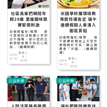
社區長輩們瞬間年
米國學校獲環境教
輕20歲 里壠趣味競
育獎特優肯定 端午
賽緊張刺激
連續假期人車湧入
園區賞稻
記者周福安/報導 是
什麼樣的活動讓人笑到
記者周福安/報導 端
合不攏嘴，是什麼的互
午連續假期加上天空作
動遊戲會雙手拍紅心跳
美晴朗好天氣，關山鎮
加...（繼續閱讀）
農會「米國...（繼續閱
讀）
觀看人
2026-
次：
07-01
觀看人
8297
2026-
次：
06-22
8205
公益新聞
公益新聞
人間活菩薩善舉再
端午節醫院應景送