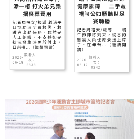
添一樁 打火弟兄樂
健康素粽 二手電
捐喪葬費用
視阿公如願聽世足
賽轉播
記者周福安/報導 義消平
日協助消防員救災、救
記者周福安/報導 端
護等出勤任務，雖然是
午節即將到來，縱谷的
志工組織、不支薪卻是
醫護人員也應景送上粽
狀況發生時勇於付出。
子。在辛苦...（繼續閱
日前接...（繼續閱讀）
讀）
觀看人
2026-
觀看人
次：
2026-
06-18
次：
8338
06-12
8242