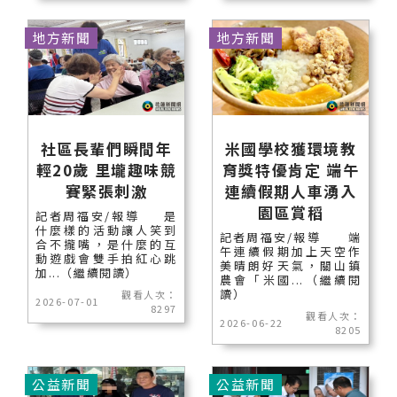
地方新聞
地方新聞
社區長輩們瞬間年
米國學校獲環境教
輕20歲 里壠趣味競
育獎特優肯定 端午
賽緊張刺激
連續假期人車湧入
園區賞稻
記者周福安/報導 是
什麼樣的活動讓人笑到
記者周福安/報導 端
合不攏嘴，是什麼的互
午連續假期加上天空作
動遊戲會雙手拍紅心跳
美晴朗好天氣，關山鎮
加...（繼續閱讀）
農會「米國...（繼續閱
讀）
觀看人次：
2026-07-01
8297
觀看人次：
2026-06-22
8205
公益新聞
公益新聞