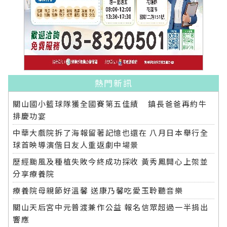
熱門新訊
關山國小籃球隊獲全國賽第五佳績 鎮長爸爸再約牛
排慶功宴
中華大戲院拆了海報留著記憶也還在 八月日本舉行全
球首映導演偕日友人重返劇中場景
歷經颱風及種植失敗今終成功採收 黃秀鳳開心上架並
分享療養院
療養院母親節好溫馨 送康乃馨吃愛玉聆聽音樂
關山天后宮中元普渡兼作公益 報名信眾超過一半捐出
響應