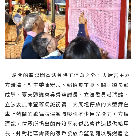
晚間的普渡開香法會除了信眾之外，天后宮主委
方瑞清、副主委陳宏宗、輪值爐主團、關山鎮長彭
成豐、臺東縣議會吳秀華議長、立法委員莊瑞雄、
立法委員陳瑩等虔誠祝禱，大廟埕停放的大型舞台
車上熱鬧的歌舞表演頓時吸引不少目光投向。方瑞
清說，信眾所捐出的普渡平安供品會儘速提供給里
長，針對轄區需要的家戶發放希望能藉以解燃眉之