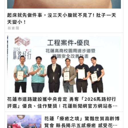
起床就先做件事，沒三天小腹就不見了! 肚子一天
天變小！
新素簡
花蓮市道路建設獲中央肯定 勇奪「2026馬路好行
評選」優良、佳作雙獎∣花蓮新聞網官方網站各類
新聞－最快速的今日新聞報導 最新的在地資訊！
花蓮「療癒之境」驚豔世貿高齡博
覽會 縣長揭示五感療癒 感受花蓮