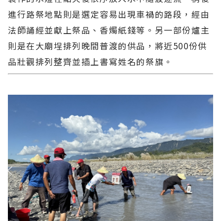
進行路祭地點則是選定容易出現車禍的路段，經由
法師誦經並獻上祭品、香燭紙錢等。另一部份爐主
則是在大廟埕排列晚間普渡的供品，將近500份供
品壯觀排列整齊並插上書寫姓名的祭旗。