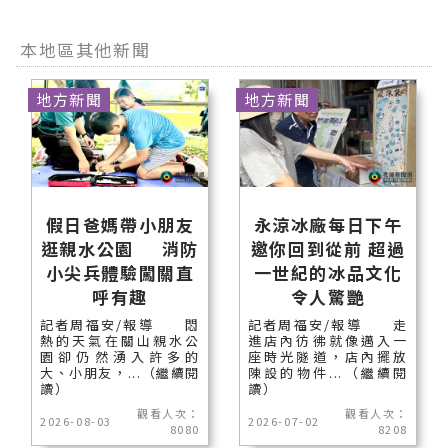
本地區其他新聞
地方新聞
地方新聞
假日爸媽帶小朋友
永涼冰廠每日下午
逛親水公園 消防
邀你回到從前 超過
小尖兵體驗闖關直
一世紀的冰品文化
呼有趣
令人驚艷
記者周福安/報導 悶
記者周福安/報導 走
熱的天氣在關山親水公
進店內彷彿就像邁入一
園卻仍然湧入許多的
座時光隧道，店內擺放
大、小朋友，...（繼續閱
陳設的物件...（繼續閱
讀）
讀）
觀看人次：
觀看人次：
2026-08-03
2026-07-02
8080
8208