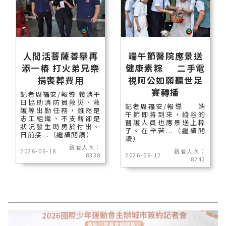
人間活菩薩善舉再
端午節醫院應景送
添一樁 打火弟兄樂
健康素粽 二手電
捐喪葬費用
視阿公如願聽世足
賽轉播
記者周福安/報導 義消平
日協助消防員救災、救
記者周福安/報導 端
護等出勤任務，雖然是
午節即將到來，縱谷的
志工組織、不支薪卻是
醫護人員也應景送上粽
狀況發生時勇於付出。
子。在辛苦...（繼續閱
日前接...（繼續閱讀）
讀）
觀看人次：
2026-06-18
觀看人次：
8338
2026-06-12
8242