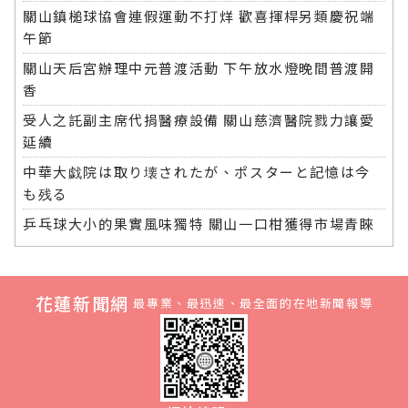
關山鎮槌球協會連假運動不打烊 歡喜揮桿另類慶祝端
午節
關山天后宮辦理中元普渡活動 下午放水燈晚間普渡開
香
受人之託副主席代捐醫療設備 關山慈濟醫院戮力讓愛
延續
中華大戯院は取り壊されたが、ポスターと記憶は今
も残る
乒乓球大小的果實風味獨特 關山一口柑獲得市場青睞
花蓮新聞網
最專業、最迅速、最全面的在地新聞報導