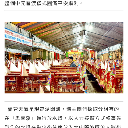
整個中元普渡儀式圓滿平安順利。
儘管天氣呈現高溫悶熱，爐主團們採取分組有的
在「卑南溪」進行放水燈，以人力接龍方式將事先
製作的水燈在點火後依序放入水中隨波逐流。稍後