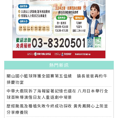
熱門新訊
關山國小籃球隊獲全國賽第五佳績 鎮長爸爸再約牛
排慶功宴
中華大戲院拆了海報留著記憶也還在 八月日本舉行全
球首映導演偕日友人重返劇中場景
歷經颱風及種植失敗今終成功採收 黃秀鳳開心上架並
分享療養院