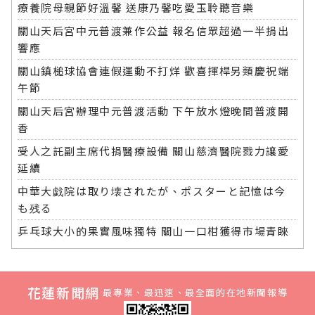
療養院母親節好溫馨 送康乃馨吃愛玉聆聽音樂
關山天后宮中元普渡兼作公益 報名信眾超過一半捐出
響應
關山鎮槌球協會連假運動不打烊 歡喜揮桿另類慶祝端
午節
關山天后宮辦理中元普渡活動 下午放水燈晚間普渡開
香
受人之託副主席代捐醫療設備 關山慈濟醫院戮力讓愛
延續
中華大戯院は取り壊されたが、ポスターと記憶は今
も残る
乒乓球大小的果實風味獨特 關山一口柑獲得市場青睞
花蓮新聞網
最專業、最迅速、最全面的在地新聞報導