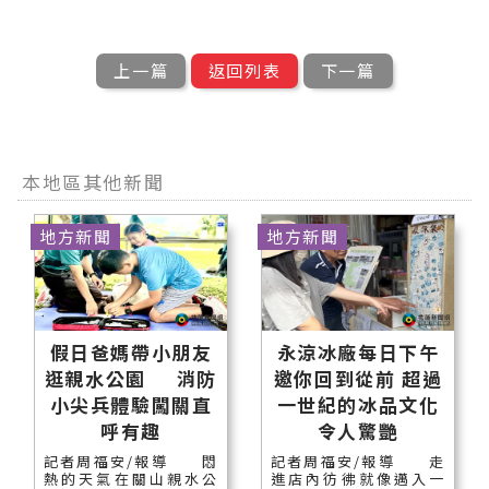
上一篇
返回列表
下一篇
本地區其他新聞
地方新聞
地方新聞
假日爸媽帶小朋友
永涼冰廠每日下午
逛親水公園 消防
邀你回到從前 超過
小尖兵體驗闖關直
一世紀的冰品文化
呼有趣
令人驚艷
記者周福安/報導 悶
記者周福安/報導 走
熱的天氣在關山親水公
進店內彷彿就像邁入一