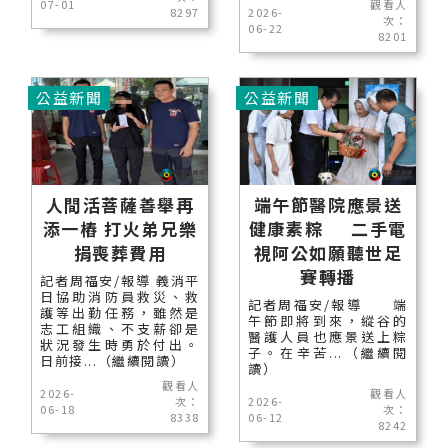
07-01
觀看人
8297
2026-
次：
06-22
8201
公益新聞
公益新聞
人間活菩薩善舉再
端午節醫院應景送
添一樁 打火弟兄樂
健康素粽 二手電
捐喪葬費用
視阿公如願聽世足
賽轉播
記者周福安/報導 義消平
日協助消防員救災、救
記者周福安/報導 端
護等出勤任務，雖然是
午節即將到來，縱谷的
志工組織、不支薪卻是
醫護人員也應景送上粽
狀況發生時勇於付出。
子。在辛苦...（繼續閱
日前接...（繼續閱讀）
讀）
觀看人
2026-
觀看人
次：
2026-
06-18
次：
8338
06-12
8242