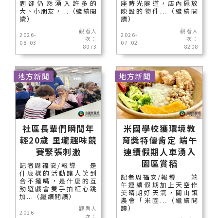
園卻仍然湧入許多的
座時光隧道，店內擺放
大、小朋友，...（繼續閱
陳設的物件...（繼續閱
讀）
讀）
觀看人
觀看人
2026-
2026-
次：
次：
08-03
07-02
8073
8208
地方新聞
地方新聞
社區長輩們瞬間年
米國學校獲環境教
輕20歲 里壠趣味競
育獎特優肯定 端午
賽緊張刺激
連續假期人車湧入
園區賞稻
記者周福安/報導 是
什麼樣的活動讓人笑到
記者周福安/報導 端
合不攏嘴，是什麼的互
午連續假期加上天空作
動遊戲會雙手拍紅心跳
美晴朗好天氣，關山鎮
加...（繼續閱讀）
農會「米國...（繼續閱
讀）
觀看人
2026-
次：