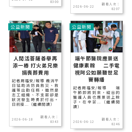
8300
觀看人次：
2026-06-22
8207
公益新聞
公益新聞
人間活菩薩善舉再
端午節醫院應景送
添一樁 打火弟兄樂
健康素粽 二手電
捐喪葬費用
視阿公如願聽世足
賽轉播
記者周福安/報導 義消平
日協助消防員救災、救
記者周福安/報導 端
護等出勤任務，雖然是
午節即將到來，縱谷的
志工組織、不支薪卻是
醫護人員也應景送上粽
狀況發生時勇於付出。
子。在辛苦...（繼續閱
日前接...（繼續閱讀）
讀）
觀看人次：
2026-06-18
觀看人次：
8343
2026-06-12
8246