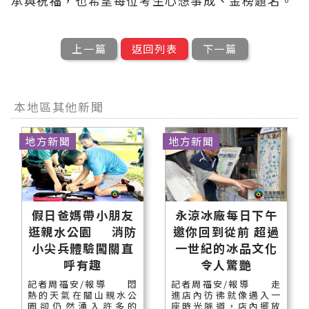
承與祝福，也希望每位考生心想事成、金榜題名。
上一篇
返回列表
下一篇
本地區其他新聞
地方新聞
地方新聞
假日爸媽帶小朋友
永涼冰廠每日下午
逛親水公園 消防
邀你回到從前 超過
小尖兵體驗闖關直
一世紀的冰品文化
呼有趣
令人驚艷
記者周福安/報導 悶
記者周福安/報導 走
熱的天氣在關山親水公
進店內彷彿就像邁入一
園卻仍然湧入許多的
座時光隧道，店內擺放