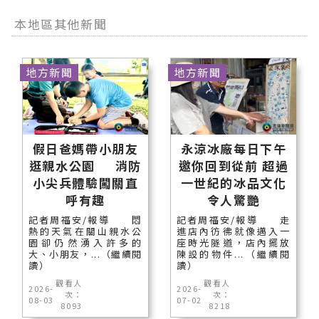
本地區其他新聞
地方新聞
地方新聞
假日爸媽帶小朋友
永涼冰廠每日下午
逛親水公園 消防
邀你回到從前 超過
小尖兵體驗闖關直
一世紀的冰品文化
呼有趣
令人驚艷
記者周福安/報導 悶
記者周福安/報導 走
熱的天氣在關山親水公
進店內彷彿就像邁入一
園卻仍然湧入許多的
座時光隧道，店內擺放
大、小朋友，...（繼續閱
陳設的物件...（繼續閱
讀）
讀）
觀看人
觀看人
2026-
2026-
次：
次：
08-03
07-02
8093
8218