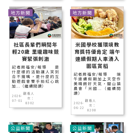
地方新聞
地方新聞
社區長輩們瞬間年
米國學校獲環境教
輕20歲 里壠趣味競
育獎特優肯定 端午
賽緊張刺激
連續假期人車湧入
園區賞稻
記者周福安/報導 是
什麼樣的活動讓人笑到
記者周福安/報導 端
合不攏嘴，是什麼的互
午連續假期加上天空作
動遊戲會雙手拍紅心跳
美晴朗好天氣，關山鎮
加...（繼續閱讀）
農會「米國...（繼續閱
讀）
觀看人
2026-
次：
07-01
觀看人
8302
2026-
次：
06-22
8208
公益新聞
公益新聞