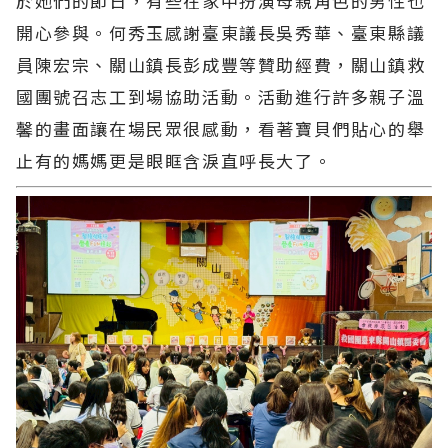
於她們的節日，有些在家中扮演母親角色的男性也
開心參與。何秀玉感謝臺東議長吳秀華、臺東縣議
員陳宏宗、關山鎮長彭成豐等贊助經費，關山鎮救
國團號召志工到場協助活動。活動進行許多親子溫
馨的畫面讓在場民眾很感動，看著寶貝們貼心的舉
止有的媽媽更是眼眶含淚直呼長大了。