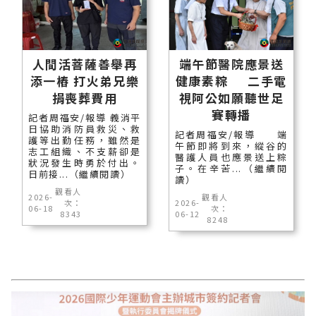
人間活菩薩善舉再
端午節醫院應景送
添一樁 打火弟兄樂
健康素粽 二手電
捐喪葬費用
視阿公如願聽世足
賽轉播
記者周福安/報導 義消平
日協助消防員救災、救
記者周福安/報導 端
護等出勤任務，雖然是
午節即將到來，縱谷的
志工組織、不支薪卻是
醫護人員也應景送上粽
狀況發生時勇於付出。
子。在辛苦...（繼續閱
日前接...（繼續閱讀）
讀）
觀看人
2026-
觀看人
次：
2026-
06-18
次：
8343
06-12
8248