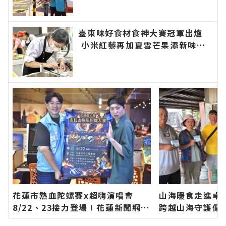
聞報導 最新的在地資訊！
臺東味好食材食神大賽冠軍出爐
小米紅藜再加夏雪芒果添新味∣
花蓮新聞網官方網站各類新聞－最
快速的今日新聞報導 最新的在地
資訊！
花蓮市熱血陀螺賽x超嗨演唱會
山海暖食走進卓
8/22、23接力登場∣花蓮新聞網官
跨越山海守護偏
方網站各類新聞－最快速的今日新
蓮新聞網官方網