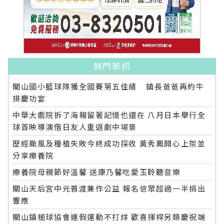
熱門新訊
關山國小籃球隊獲全國賽第五佳績 鎮長爸爸再約牛
排慶功宴
中華大戲院拆了海報留著記憶也還在 八月日本舉行全
球首映導演偕日友人重返劇中場景
歷經颱風及種植失敗今終成功採收 黃秀鳳開心上架並
分享療養院
療養院母親節好溫馨 送康乃馨吃愛玉聆聽音樂
關山天后宮中元普渡兼作公益 報名信眾超過一半捐出
響應
關山鎮槌球協會連假運動不打烊 歡喜揮桿另類慶祝端