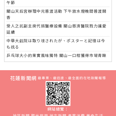
午節
關山天后宮辦理中元普渡活動 下午放水燈晚間普渡開
香
受人之託副主席代捐醫療設備 關山慈濟醫院戮力讓愛
延續
中華大戯院は取り壊されたが、ポスターと記憶は今
も残る
乒乓球大小的果實風味獨特 關山一口柑獲得市場青睞
花蓮新聞網
最專業、最迅速、最全面的在地新聞報導
網站總覽：
地區新聞
觀光旅遊
地方新聞
產業消費
美食生活