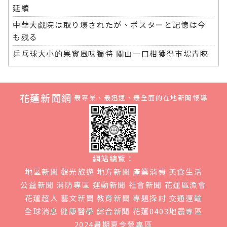
延續
中華大戯院は取り壊されたが、ポスターと記憶は今
も残る
乒乓球大小的果實風味獨特 關山一口柑獲得市場青睞
花蓮新聞網
最專業、最迅速、最全面的在地新聞報導
網站總覽：
地區新聞
觀光旅遊
地方新聞
產業消費
美食生活
公益新聞
消防專區
運動新聞
社會新聞
花蓮區漁會
花蓮超人
藝文新聞
教育新聞
專題探討
交通運輸
全球消息
健康醫學
綜合新聞
花蓮0403地震專區
2024暑期夏令營專區