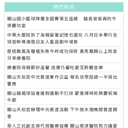
熱門新訊
關山國小籃球隊獲全國賽第五佳績 鎮長爸爸再約牛
排慶功宴
中華大戲院拆了海報留著記憶也還在 八月日本舉行全
球首映導演偕日友人重返劇中場景
歷經颱風及種植失敗今終成功採收 黃秀鳳開心上架並
分享療養院
療養院母親節好溫馨 送康乃馨吃愛玉聆聽音樂
關山天后宮中元普渡兼作公益 報名信眾超過一半捐出
響應
關山鎮槌球協會連假運動不打烊 歡喜揮桿另類慶祝端
午節
關山天后宮辦理中元普渡活動 下午放水燈晚間普渡開
香
受人之託副主席代捐醫療設備 關山慈濟醫院戮力讓愛