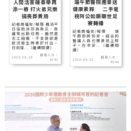
人間活菩薩善舉再
端午節醫院應景送
添一樁 打火弟兄樂
健康素粽 二手電
捐喪葬費用
視阿公如願聽世足
賽轉播
記者周福安/報導 義消平
日協助消防員救災、救
記者周福安/報導 端
護等出勤任務，雖然是
午節即將到來，縱谷的
志工組織、不支薪卻是
醫護人員也應景送上粽
狀況發生時勇於付出。
子。在辛苦...（繼續閱
日前接...（繼續閱讀）
讀）
觀看人次：
2026-06-18
觀看人次：
8342
2026-06-12
8244