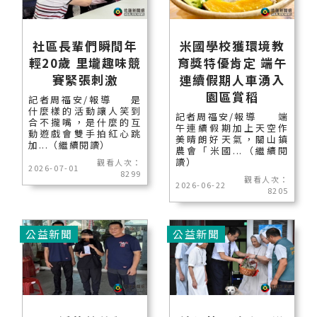
社區長輩們瞬間年
米國學校獲環境教
輕20歲 里壠趣味競
育獎特優肯定 端午
賽緊張刺激
連續假期人車湧入
園區賞稻
記者周福安/報導 是
什麼樣的活動讓人笑到
記者周福安/報導 端
合不攏嘴，是什麼的互
午連續假期加上天空作
動遊戲會雙手拍紅心跳
美晴朗好天氣，關山鎮
加...（繼續閱讀）
農會「米國...（繼續閱
讀）
觀看人次：
2026-07-01
8299
觀看人次：
2026-06-22
8205
公益新聞
公益新聞