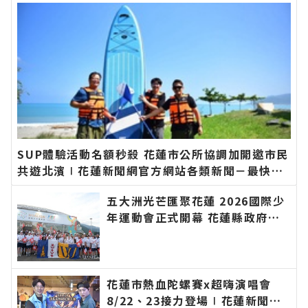
訊！
SUP體驗活動名額秒殺 花蓮市公所協調加開邀市民
共遊北濱∣花蓮新聞網官方網站各類新聞－最快速
的今日新聞報導 最新的在地資訊！
五大洲光芒匯聚花蓮 2026國際少
年運動會正式開幕 花蓮縣政府歡
迎全球年輕選手團隊 以運動連結
世界、以文化凝聚友誼∣花蓮新聞
網官方網站各類新聞－最快速的今
日新聞報導 最新的在地資訊！
花蓮市熱血陀螺賽x超嗨演唱會
8/22、23接力登場∣花蓮新聞網