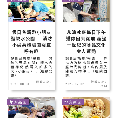
假日爸媽帶小朋友
永涼冰廠每日下午
逛親水公園 消防
邀你回到從前 超過
小尖兵體驗闖關直
一世紀的冰品文化
呼有趣
令人驚艷
記者周福安/報導 悶
記者周福安/報導 走
熱的天氣在關山親水公
進店內彷彿就像邁入一
園卻仍然湧入許多的
座時光隧道，店內擺放
大、小朋友，...（繼續閱
陳設的物件...（繼續閱
讀）
讀）
觀看人次：
觀看人次：
2026-08-03
2026-07-02
8090
8214
地方新聞
地方新聞