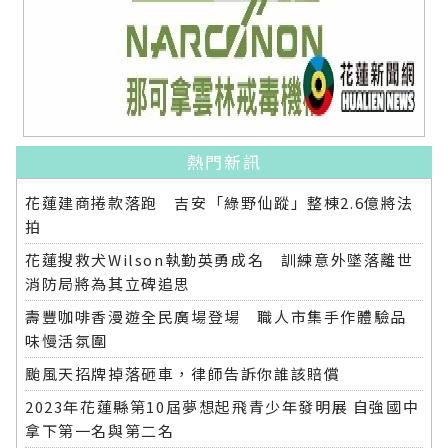
熱門新訊
花蓮建商捲款落跑 吉安「綠野仙蹤」整棟2.6億將法
拍
花蓮搜救犬Wilson執勤英勇成名 訓練意外墜落離世
消防局將為其立碑追思
壽豐咖啡香漫遊全民廣場登場 職人市集手作體驗品
味慢活氛圍
颱風天招牌掉落砸車，律師告訴你誰該賠償
2023年花蓮縣第10屆夢想起飛青少年發明展 自強國中
拿下第一名與第二名