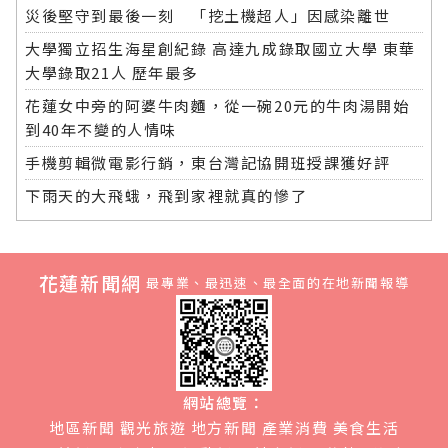
災後堅守到最後一刻 「挖土機超人」因感染離世
大學獨立招生海星創紀錄 高達九成錄取國立大學 東華
大學錄取21人 歷年最多
花蓮女中旁的阿婆牛肉麵，從一碗20元的牛肉湯開始
到40年不變的人情味
手機剪輯微電影行銷，東台灣記協開班授課獲好評
下雨天的大飛蛾，飛到家裡就真的慘了
花蓮新聞網
最專業、最迅速、最全面的在地新聞報導
網站總覽：
地區新聞
觀光旅遊
地方新聞
產業消費
美食生活