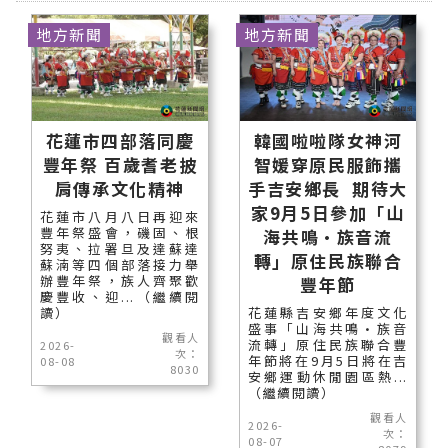
地方新聞
地方新聞
花蓮市四部落同慶
韓國啦啦隊女神河
豐年祭 百歲耆老披
智媛穿原民服飾攜
肩傳承文化精神
手吉安鄉長 期待大
家9月5日參加「山
花蓮市八月八日再迎來
豐年祭盛會，磯固、根
海共鳴•族音流
努夷、拉署旦及達蘇達
轉」原住民族聯合
蘇湳等四個部落接力舉
辦豐年祭，族人齊聚歡
豐年節
慶豐收、迎...（繼續閱
讀）
花蓮縣吉安鄉年度文化
盛事「山海共鳴•族音
觀看人
流轉」原住民族聯合豐
2026-
次：
年節將在9月5日將在吉
08-08
8030
安鄉運動休閒園區熱...
（繼續閱讀）
觀看人
2026-
次：
08-07