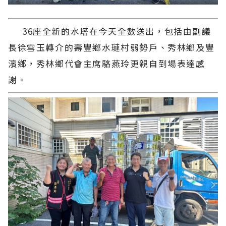
36座全新的水塔在今天全數送出，包括由副議
長徐雪玉轉介的壽豐鄉水璉村弱勢戶、秀林鄉及豐
濱鄉，秀林鄉代會主席駱燕玲更親自到場表達感
謝。