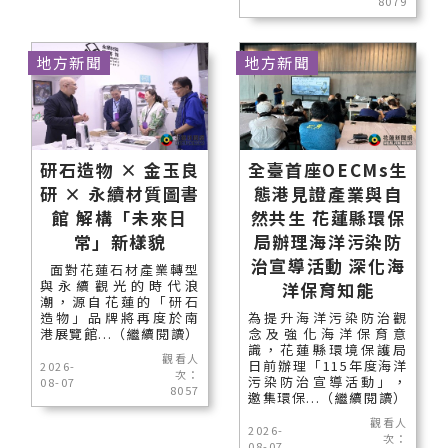
8079
地方新聞
地方新聞
研石造物 × 金玉良
全臺首座OECMs生
研 × 永續材質圖書
態港見證產業與自
館 解構「未來日
然共生 花蓮縣環保
常」新樣貌
局辦理海洋污染防
治宣導活動 深化海
面對花蓮石材產業轉型
與永續觀光的時代浪
洋保育知能
潮，源自花蓮的「研石
造物」品牌將再度於南
為提升海洋污染防治觀
港展覽館...（繼續閱讀）
念及強化海洋保育意
識，花蓮縣環境保護局
觀看人
日前辦理「115年度海洋
2026-
次：
污染防治宣導活動」，
08-07
8057
邀集環保...（繼續閱讀）
觀看人
2026-
次：
08-07