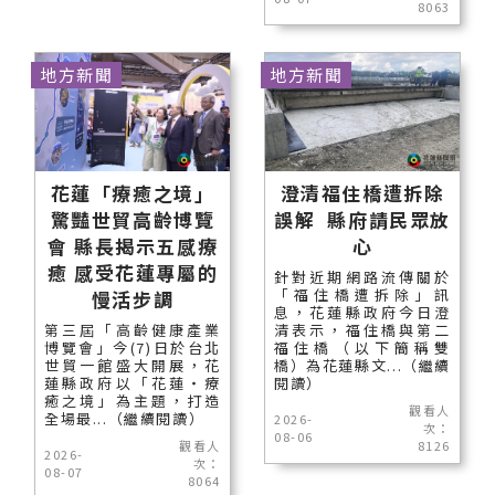
8063
地方新聞
地方新聞
花蓮「療癒之境」
澄清福住橋遭拆除
驚豔世貿高齡博覽
誤解 縣府請民眾放
會 縣長揭示五感療
心
癒 感受花蓮專屬的
針對近期網路流傳關於
「福住橋遭拆除」訊
慢活步調
息，花蓮縣政府今日澄
第三屆「高齡健康產業
清表示，福住橋與第二
博覽會」今(7)日於台北
福住橋（以下簡稱雙
世貿一館盛大開展，花
橋）為花蓮縣文...（繼續
蓮縣政府以「花蓮‧療
閱讀）
癒之境」為主題，打造
觀看人
全場最...（繼續閱讀）
2026-
次：
08-06
觀看人
8126
2026-
次：
08-07
8064