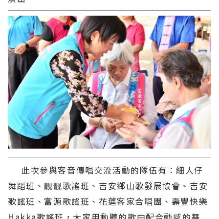
此次參與客音傳唱交流活動的隊伍有：細人仔
舞蹈班、靓靓歌謠班、吉安鄉山歌發展協會、吉安
歌謠班、富源歌謠班、花蓮客家合唱團、壽豐快樂
Hakka歌謠班，大家用動聽的歌曲配合動感的舞