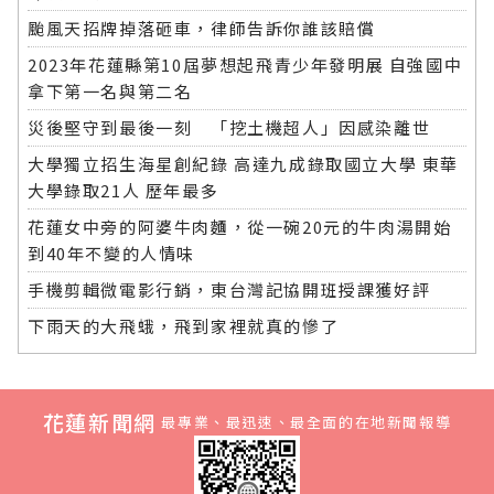
颱風天招牌掉落砸車，律師告訴你誰該賠償
2023年花蓮縣第10屆夢想起飛青少年發明展 自強國中
拿下第一名與第二名
災後堅守到最後一刻 「挖土機超人」因感染離世
大學獨立招生海星創紀錄 高達九成錄取國立大學 東華
大學錄取21人 歷年最多
花蓮女中旁的阿婆牛肉麵，從一碗20元的牛肉湯開始
到40年不變的人情味
手機剪輯微電影行銷，東台灣記協開班授課獲好評
下雨天的大飛蛾，飛到家裡就真的慘了
花蓮新聞網
最專業、最迅速、最全面的在地新聞報導