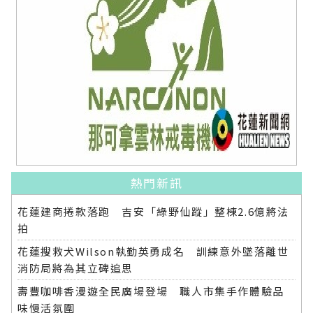
熱門新訊
花蓮建商捲款落跑 吉安「綠野仙蹤」整棟2.6億將法
拍
花蓮搜救犬Wilson執勤英勇成名 訓練意外墜落離世
消防局將為其立碑追思
壽豐咖啡香漫遊全民廣場登場 職人市集手作體驗品
味慢活氛圍