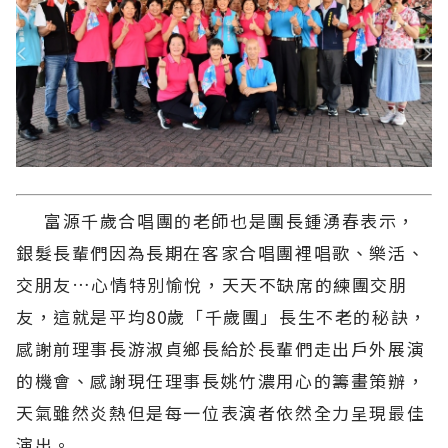
富源千歲合唱團的老師也是團長鍾湧春表示，
銀髮長輩們因為長期在客家合唱團裡唱歌、樂活、
交朋友…心情特別愉悅，天天不缺席的練團交朋
友，這就是平均80歲「千歲團」長生不老的秘訣，
感謝前理事長游淑貞鄉長給於長輩們走出戶外展演
的機會、感謝現任理事長姚竹濃用心的籌畫策辦，
天氣雖然炎熱但是每一位表演者依然全力呈現最佳
演出。