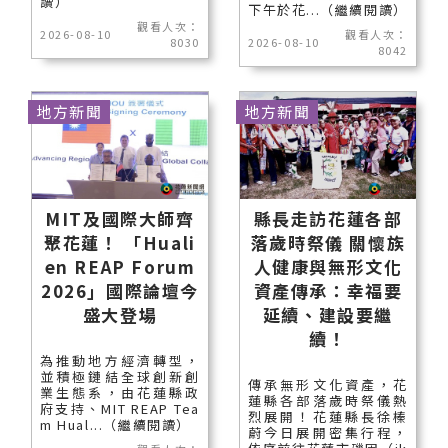
讀）
下午於花...（繼續閱讀）
觀看人次：
2026-08-10
觀看人次：
8030
2026-08-10
8042
地方新聞
地方新聞
MIT及國際大師齊
縣長走訪花蓮各部
聚花蓮！ 「Huali
落歲時祭儀 關懷族
en REAP Forum
人健康與無形文化
2026」國際論壇今
資產傳承：幸福要
盛大登場
延續、建設要繼
續！
為推動地方經濟轉型，
並積極鏈結全球創新創
傳承無形文化資產，花
業生態系，由花蓮縣政
蓮縣各部落歲時祭儀熱
府支持、MIT REAP Tea
烈展開！花蓮縣長徐榛
m Hual...（繼續閱讀）
蔚今日展開密集行程，