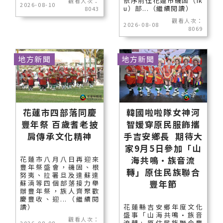
依序前往花蓮市磯固（ik
觀看人次：
2026-08-10
u）部...（繼續閱讀）
8043
觀看人次：
2026-08-08
8069
地方新聞
地方新聞
花蓮市四部落同慶
韓國啦啦隊女神河
豐年祭 百歲耆老披
智媛穿原民服飾攜
肩傳承文化精神
手吉安鄉長 期待大
家9月5日參加「山
海共鳴•族音流
花蓮市八月八日再迎來
豐年祭盛會，磯固、根
轉」原住民族聯合
努夷、拉署旦及達蘇達
豐年節
蘇湳等四個部落接力舉
辦豐年祭，族人齊聚歡
慶豐收、迎...（繼續閱
讀）
花蓮縣吉安鄉年度文化
盛事「山海共鳴•族音
觀看人次：
流轉」原住民族聯合豐
2026-08-08