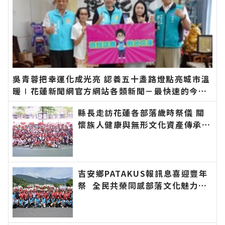
吳青蓉把幸運化成光亮 認養五十盞路燈點亮城市溫
暖∣花蓮新聞網官方網站各類新聞－最快速的今日
新聞報導 最新的在地資訊！
縣長走訪花蓮各部落歲時祭儀 關
懷族人健康與無形文化資產傳承：
幸福要延續、建設要繼續！∣花蓮
新聞網官方網站各類新聞－最快速
的今日新聞報導 最新的在地資
訊！
吉安鄉PATAKUS報訊息喜迎豐年
祭 全民共榮同感部落文化魅力∣
花蓮新聞網官方網站各類新聞－最
快速的今日新聞報導 最新的在地
資訊！