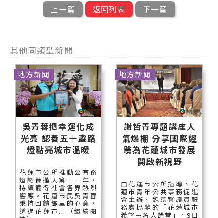
上一篇
返回列表
下一篇
其他同類型新聞
地方新聞
地方新聞
吳青蓉把幸運化成
謝哲青專題講座人
光亮 認養五十盞路
氣爆棚 分享國際經
燈點亮城市溫暖
驗為花蓮城市發展
開啟新視野
花蓮市公所推動公有路
燈認養邁入第十一年，
由花蓮市公所指導、花
持續獲得社會各界熱烈
蓮市青年公共事務促進
響應。花蓮市民吳青蓉
會主辦、魏嘉賢議員服
秉持回饋鄉里的心意，
務處協辦的「花蓮城市
透過花蓮市...（繼續閱
希望－名人講堂」，9日