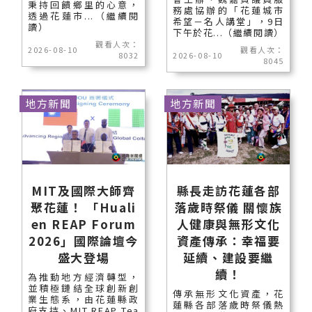
秉持回饋鄉里的心意，
務處協辦的「花蓮城市
透過花蓮市...（繼續閱
希望－名人講堂」，9日
讀）
下午於花...（繼續閱讀）
觀看人次：
2026-08-10
觀看人次：
8032
2026-08-10
8045
地方新聞
地方新聞
MIT及國際大師齊
縣長走訪花蓮各部
聚花蓮！ 「Huali
落歲時祭儀 關懷族
en REAP Forum
人健康與無形文化
2026」國際論壇今
資產傳承：幸福要
盛大登場
延續、建設要繼
續！
為推動地方經濟轉型，
並積極鏈結全球創新創
傳承無形文化資產，花
業生態系，由花蓮縣政
蓮縣各部落歲時祭儀熱
府支持、MIT REAP Tea