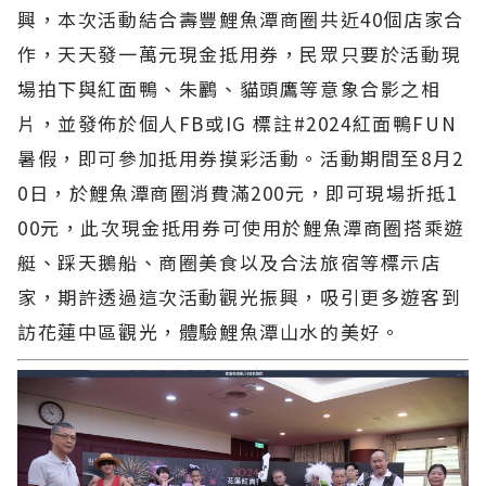
興，本次活動結合壽豐鯉魚潭商圈共近40個店家合
作，天天發一萬元現金抵用券，民眾只要於活動現
場拍下與紅面鴨、朱鸝、貓頭鷹等意象合影之相
片，並發佈於個人FB或IG 標註#2024紅面鴨FUN
暑假，即可參加抵用券摸彩活動。活動期間至8月2
0日，於鯉魚潭商圈消費滿200元，即可現場折抵1
00元，此次現金抵用券可使用於鯉魚潭商圈搭乘遊
艇、踩天鵝船、商圈美食以及合法旅宿等標示店
家，期許透過這次活動觀光振興，吸引更多遊客到
訪花蓮中區觀光，體驗鯉魚潭山水的美好。