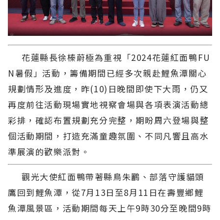
花蓮縣長徐榛蔚極為重視「2024花蓮紅面鴨FU
N暑假」活動，籌備期間已經多次親赴鯉魚潭關心
規劃情形及進度，昨(10)日晚間即使下大雨，仍又
再度前往活動現場實地視察會場與各項表演活動總
彩排，確認布置規劃充分完整，期盼周六登場與整
個活動期間，打造充滿童趣氛圍、不同凡響且高水
準展演的歡樂派對。
觀光大使紅面鴨帶著縣鳥朱鸝、部落守護貓頭
鷹回到鯉魚潭，從7月13日至8月11日在壽豐鄉鯉
魚潭風景區，活動期間每天上午9時30分至晚間9時