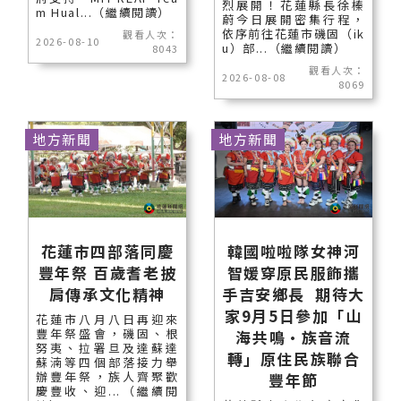
烈展開！花蓮縣長徐榛
m Hual...（繼續閱讀）
蔚今日展開密集行程，
依序前往花蓮市磯固（ik
觀看人次：
2026-08-10
u）部...（繼續閱讀）
8043
觀看人次：
2026-08-08
8069
地方新聞
地方新聞
花蓮市四部落同慶
韓國啦啦隊女神河
豐年祭 百歲耆老披
智媛穿原民服飾攜
肩傳承文化精神
手吉安鄉長 期待大
家9月5日參加「山
花蓮市八月八日再迎來
豐年祭盛會，磯固、根
海共鳴•族音流
努夷、拉署旦及達蘇達
轉」原住民族聯合
蘇湳等四個部落接力舉
辦豐年祭，族人齊聚歡
豐年節
慶豐收、迎...（繼續閱