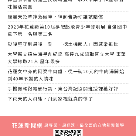
味慢活氛圍
颱風天招牌掉落砸車，律師告訴你誰該賠償
2023年花蓮縣第10屆夢想起飛青少年發明展 自強國中
拿下第一名與第二名
災後堅守到最後一刻 「挖土機超人」因感染離世
大學獨立招生海星創紀錄 高達九成錄取國立大學 東華
大學錄取21人 歷年最多
花蓮女中旁的阿婆牛肉麵，從一碗20元的牛肉湯開始
到40年不變的人情味
手機剪輯微電影行銷，東台灣記協開班授課獲好評
下雨天的大飛蛾，飛到家裡就真的慘了
花蓮新聞網
最專業、最迅速、最全面的在地新聞報導