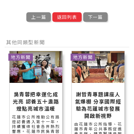
上一篇
返回列表
下一篇
其他同類型新聞
地方新聞
地方新聞
吳青蓉把幸運化成
謝哲青專題講座人
光亮 認養五十盞路
氣爆棚 分享國際經
燈點亮城市溫暖
驗為花蓮城市發展
開啟新視野
花蓮市公所推動公有路
燈認養邁入第十一年，
由花蓮市公所指導、花
持續獲得社會各界熱烈
蓮市青年公共事務促進
響應。花蓮市民吳青蓉
會主辦、魏嘉賢議員服