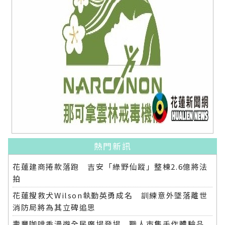
熱門新訊
花蓮建商捲款落跑 吉安「綠野仙蹤」整棟2.6億將法
拍
花蓮搜救犬Wilson執勤英勇成名 訓練意外墜落離世
消防局將為其立碑追思
壽豐咖啡香漫遊全民廣場登場 職人市集手作體驗品