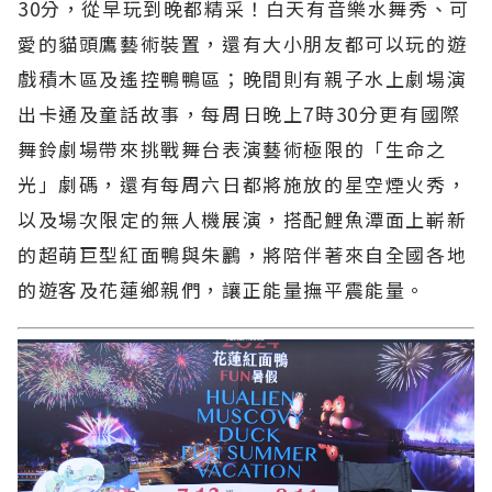
30分，從早玩到晚都精采！白天有音樂水舞秀、可
愛的貓頭鷹藝術裝置，還有大小朋友都可以玩的遊
戲積木區及遙控鴨鴨區；晚間則有親子水上劇場演
出卡通及童話故事，每周日晚上7時30分更有國際
舞鈴劇場帶來挑戰舞台表演藝術極限的「生命之
光」劇碼，還有每周六日都將施放的星空煙火秀，
以及場次限定的無人機展演，搭配鯉魚潭面上嶄新
的超萌巨型紅面鴨與朱鸝，將陪伴著來自全國各地
的遊客及花蓮鄉親們，讓正能量撫平震能量。