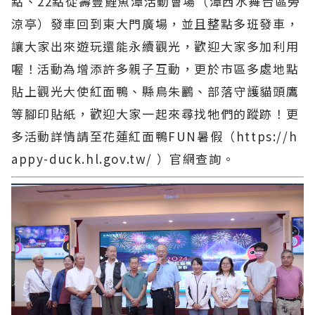
點、22點從壽豐鯉魚潭活動會場（潭西水舞台區旁
涼亭）發車回到東大門廣場，並且整點多班發車，
讓大家出來遊玩還能永續觀光，歡迎大家多加利用
喔！活動為增添許多親子互動，更於市區多處地點
貼上觀光大使紅面鴨、縣鳥朱鸝、部落守護貓頭鷹
等腳印貼紙，歡迎大家一起來尋找牠們的蹤跡！更
多活動詳情請至花蓮紅面鴨FUN暑假（https://h
appy-duck.hl.gov.tw/ ）官網查詢。