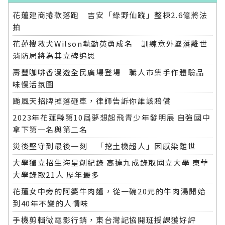
花蓮建商捲款落跑 吉安「綠野仙蹤」整棟2.6億將法
拍
花蓮搜救犬Wilson執勤英勇成名 訓練意外墜落離世
消防局將為其立碑追思
壽豐咖啡香漫遊全民廣場登場 職人市集手作體驗品
味慢活氛圍
颱風天招牌掉落砸車，律師告訴你誰該賠償
2023年花蓮縣第10屆夢想起飛青少年發明展 自強國中
拿下第一名與第二名
災後堅守到最後一刻 「挖土機超人」因感染離世
大學獨立招生海星創紀錄 高達九成錄取國立大學 東華
大學錄取21人 歷年最多
花蓮女中旁的阿婆牛肉麵，從一碗20元的牛肉湯開始
到40年不變的人情味
手機剪輯微電影行銷，東台灣記協開班授課獲好評