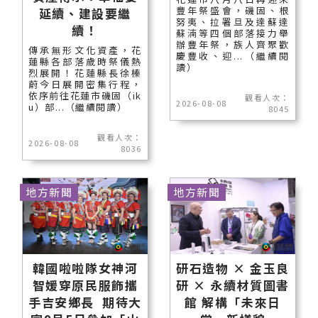
豐年祭盛會，磯固、根
延續、建設要繼
努夷、拉署旦及達蘇達
續！
蘇湳等四個部落接力舉
辦豐年祭，族人齊聚歡
傳承無形文化資產，花
慶豐收、迎...（繼續閱
蓮縣各部落歲時祭儀熱
讀）
烈展開！花蓮縣長徐榛
蔚今日展開密集行程，
依序前往花蓮市磯固（ik
觀看人次：
2026-08-08
u）部...（繼續閱讀）
8045
觀看人次：
2026-08-08
8036
地方新聞
地方新聞
韓國啦啦隊女神河
研石造物 × 金玉良
智媛穿原民服飾攜
研 × 永續材質圖書
手吉安鄉長 期待大
館 解構「未來日