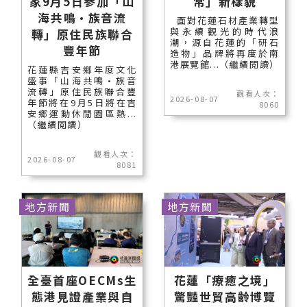
家9月5日參加「山
常」新樣貌
海共鳴•族音流
面對花蓮石材產業轉型
與永續觀光的時代浪
轉」原住民族聯合
潮，源自花蓮的「研石
豐年節
造物」品牌將再度於南
港展覽館...（繼續閱讀）
花蓮縣吉安鄉年度文化
盛事「山海共鳴•族音
流轉」原住民族聯合豐
觀看人次：
2026-08-07
年節將在9月5日將在吉
8060
安鄉運動休閒園區熱...
（繼續閱讀）
觀看人次：
2026-08-07
8081
地方新聞
地方新聞
全臺首座OECMs生
花蓮「療癒之境」
態港見證產業與自
驚豔世貿高齡博覽