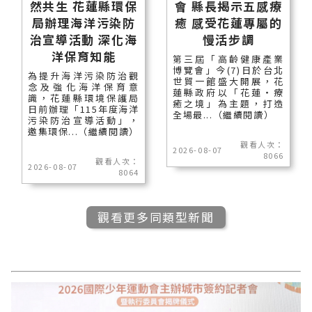
然共生 花蓮縣環保
會 縣長揭示五感療
局辦理海洋污染防
癒 感受花蓮專屬的
治宣導活動 深化海
慢活步調
洋保育知能
第三屆「高齡健康產業
博覽會」今(7)日於台北
為提升海洋污染防治觀
世貿一館盛大開展，花
念及強化海洋保育意
蓮縣政府以「花蓮‧療
識，花蓮縣環境保護局
癒之境」為主題，打造
日前辦理「115年度海洋
全場最...（繼續閱讀）
污染防治宣導活動」，
邀集環保...（繼續閱讀）
觀看人次：
2026-08-07
8066
觀看人次：
2026-08-07
8064
觀看更多同類型新聞