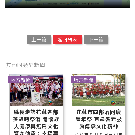
上一篇
返回列表
下一篇
其他同類型新聞
地方新聞
地方新聞
縣長走訪花蓮各部
花蓮市四部落同慶
落歲時祭儀 關懷族
豐年祭 百歲耆老披
人健康與無形文化
肩傳承文化精神
資產傳承：幸福要
花蓮市八月八日再迎來