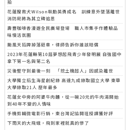
拍
花蓮搜救犬Wilson執勤英勇成名 訓練意外墜落離世
消防局將為其立碑追思
壽豐咖啡香漫遊全民廣場登場 職人市集手作體驗品
味慢活氛圍
颱風天招牌掉落砸車，律師告訴你誰該賠償
2023年花蓮縣第10屆夢想起飛青少年發明展 自強國中
拿下第一名與第二名
災後堅守到最後一刻 「挖土機超人」因感染離世
大學獨立招生海星創紀錄 高達九成錄取國立大學 東華
大學錄取21人 歷年最多
花蓮女中旁的阿婆牛肉麵，從一碗20元的牛肉湯開始
到40年不變的人情味
手機剪輯微電影行銷，東台灣記協開班授課獲好評
下雨天的大飛蛾，飛到家裡就真的慘了