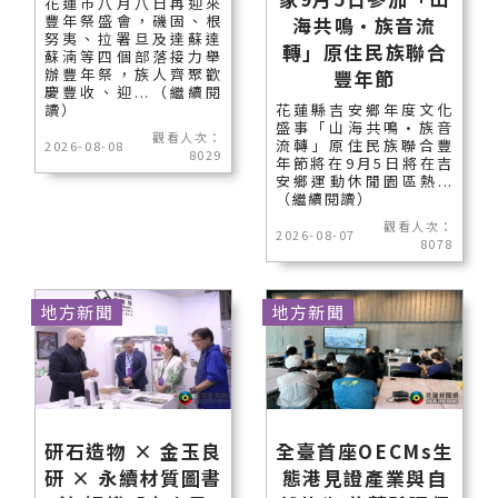
花蓮市八月八日再迎來
豐年祭盛會，磯固、根
海共鳴•族音流
努夷、拉署旦及達蘇達
轉」原住民族聯合
蘇湳等四個部落接力舉
辦豐年祭，族人齊聚歡
豐年節
慶豐收、迎...（繼續閱
讀）
花蓮縣吉安鄉年度文化
盛事「山海共鳴•族音
觀看人次：
流轉」原住民族聯合豐
2026-08-08
8029
年節將在9月5日將在吉
安鄉運動休閒園區熱...
（繼續閱讀）
觀看人次：
2026-08-07
8078
地方新聞
地方新聞
研石造物 × 金玉良
全臺首座OECMs生
研 × 永續材質圖書
態港見證產業與自