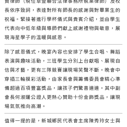
賢律師（現任卓壹聯合法律事務所執業律師）及校
長依序致詞，表達對所有師長的感謝與對畢業生的
祝福。緊接著進行學杯儀式與貴賓介紹，並由學生
代表向中低年級與導師們獻上感謝禮物與敬意，展
現海星學子的溫暖與感恩。
除了感恩儀式，晚宴內容也安排了學生合唱、舞蹈
表演與趣味活動，三班學生分別上台獻唱、展現自
信與才藝，更有三隊競賽讓現場笑聲不斷。晚會中
穿插三輪摸彩活動，由家長會與籌備委員會精心準
備超過百項豐富獎品，讓孩子們驚喜連連。其中副
會長何淑孋公證人更熱心贊助十份金飾獎品，讓現
場氣氛推向高潮。
值得一提的是，新城鄉民代表會主席陳秀玲女士與