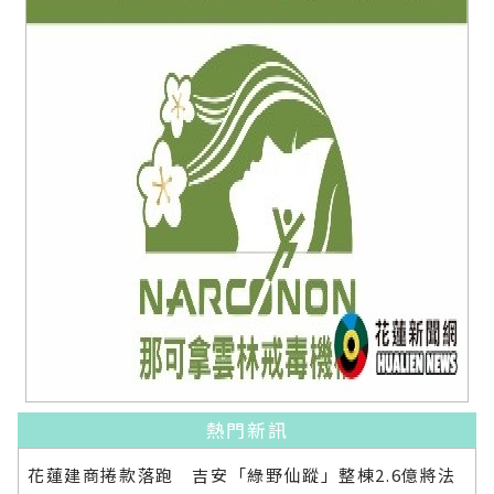
熱門新訊
花蓮建商捲款落跑 吉安「綠野仙蹤」整棟2.6億將法