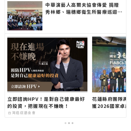
中華演藝人高爾夫協會傳愛 捐贈
秀林鄉、瑞穗鄉衛生所醫療巡迴車
縣長代表花蓮鄉親表達感謝∣花蓮
新聞網官方網站各類新聞－最快速
的今日新聞報導 最新的在地資
訊！
立即諮詢HPV！是對自己健康最好
花蓮縣府團隊再
的投資，把握現在不嫌晚！
獲2026國家卓
新聞網官方網站
台灣癌症基金會
的今日新聞報導