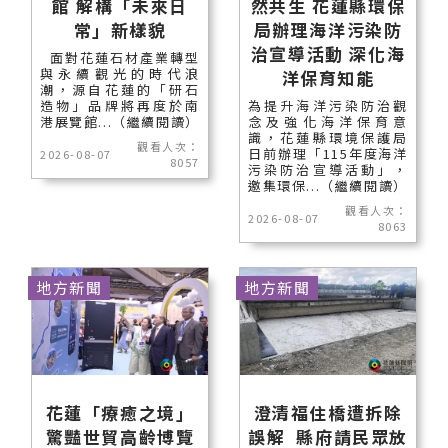
館 解構「未來日
然共生 花蓮縣環保
常」新樣貌
局辦理海洋污染防
治宣導活動 深化海
面對花蓮石材產業轉型
與永續觀光的時代浪
洋保育知能
潮，源自花蓮的「研石
造物」品牌將再度於南
為提升海洋污染防治觀
港展覽館...（繼續閱讀）
念及強化海洋保育意
識，花蓮縣環境保護局
觀看人次：
日前辦理「115年度海洋
2026-08-07
8057
污染防治宣導活動」，
邀集環保...（繼續閱讀）
觀看人次：
2026-08-07
8063
地方新聞
地方新聞
花蓮「療癒之境」
澄清福住橋遭拆除
驚豔世貿高齡博覽
誤解 縣府請民眾放