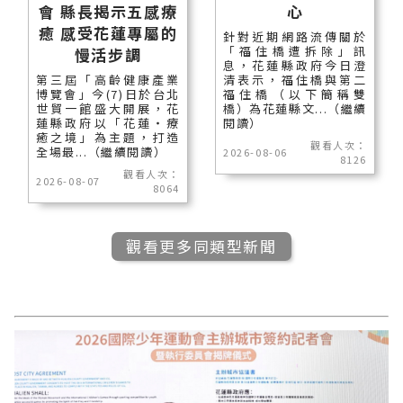
會 縣長揭示五感療
心
癒 感受花蓮專屬的
針對近期網路流傳關於
「福住橋遭拆除」訊
慢活步調
息，花蓮縣政府今日澄
第三屆「高齡健康產業
清表示，福住橋與第二
博覽會」今(7)日於台北
福住橋（以下簡稱雙
世貿一館盛大開展，花
橋）為花蓮縣文...（繼續
蓮縣政府以「花蓮‧療
閱讀）
癒之境」為主題，打造
觀看人次：
全場最...（繼續閱讀）
2026-08-06
8126
觀看人次：
2026-08-07
8064
觀看更多同類型新聞