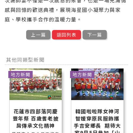
次謝師宴不僅是一次感恩的聚會，也是一場充滿情
感與回憶的歡送典禮，展現海星國小凝聚力與家
庭、學校攜手合作的溫暖力量。
上一篇
返回列表
下一篇
其他同類型新聞
地方新聞
地方新聞
花蓮市四部落同慶
韓國啦啦隊女神河
豐年祭 百歲耆老披
智媛穿原民服飾攜
肩傳承文化精神
手吉安鄉長 期待大
家9月5日參加「山