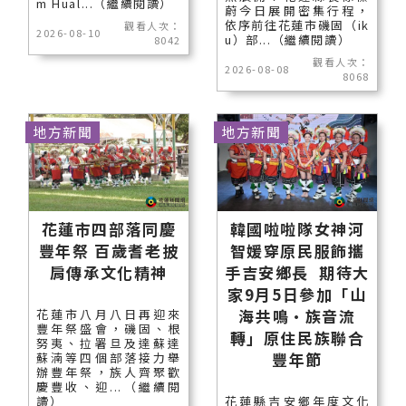
m Hual...（繼續閱讀）
蔚今日展開密集行程，
依序前往花蓮市磯固（ik
觀看人次：
2026-08-10
u）部...（繼續閱讀）
8042
觀看人次：
2026-08-08
8068
地方新聞
地方新聞
花蓮市四部落同慶
韓國啦啦隊女神河
豐年祭 百歲耆老披
智媛穿原民服飾攜
肩傳承文化精神
手吉安鄉長 期待大
家9月5日參加「山
海共鳴•族音流
花蓮市八月八日再迎來
豐年祭盛會，磯固、根
轉」原住民族聯合
努夷、拉署旦及達蘇達
豐年節
蘇湳等四個部落接力舉
辦豐年祭，族人齊聚歡
慶豐收、迎...（繼續閱
讀）
花蓮縣吉安鄉年度文化