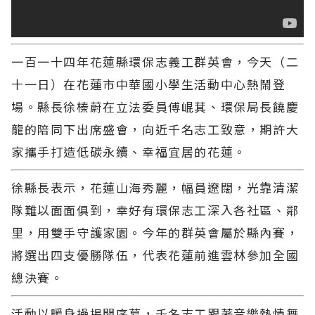
一百一十四年花蓮縣環保志義工群英會，今天（二
十一日）在花蓮市中華國小學生活動中心熱鬧登
場。縣長徐榛蔚在立法委員傅崐萁、環保局長饒慶
龍的陪同下出席盛會，向近千名志工致意，期許大
家攜手打造低碳永續、幸福宜居的花蓮。
徐縣長表示，花蓮山海秀麗，幅員遼闊，光靠清潔
隊難以面面俱到，幸好有環保志工深入各社區、鄰
里，用雙手守護家園。今年的群英會屬於縣內賽，
將選出四支優勝隊伍，代表花蓮前進雲林參加全國
總決賽。
活動以暖身操揭開序幕，千名志工跟著音樂熱情舞