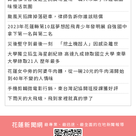
味慢活氛圍
颱風天招牌掉落砸車，律師告訴你誰該賠償
2023年花蓮縣第10屆夢想起飛青少年發明展 自強國中
拿下第一名與第二名
災後堅守到最後一刻 「挖土機超人」因感染離世
大學獨立招生海星創紀錄 高達九成錄取國立大學 東華
大學錄取21人 歷年最多
花蓮女中旁的阿婆牛肉麵，從一碗20元的牛肉湯開始
到40年不變的人情味
手機剪輯微電影行銷，東台灣記協開班授課獲好評
下雨天的大飛蛾，飛到家裡就真的慘了
花蓮新聞網
最專業、最迅速、最全面的在地新聞報導