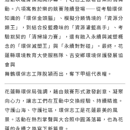
動。六項寓教於樂的競賽陸續登場——從考驗環保
知識的「環保金頭腦」、模擬分類情境的「資源分
類王」，到結合投籃趣味的「資源灌籃高手」、考
驗默契的「清掃接力賽」，還有融入永續與減塑概
念的「環保減塑王」與「永續對對碰」。最終，花
蓮縣環境教育大使服務隊、吉安鄉環境保護發展協
會與
舞鶴環保志工隊脫穎而出，奪下甲組代表權。
花蓮縣環保局強調，藉由競賽形式激發創意、凝聚
向心力，讓志工們在互動中交換經驗、持續精進。
守護山海、守護社區，環保志工是花蓮最美的風
景。活動在熱烈掌聲與大合照中圓滿落幕，也為花
蓮的永續之路寫下新篇章。