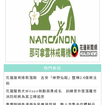
熱門新訊
花蓮建商捲款落跑 吉安「綠野仙蹤」整棟2.6億將法
拍
花蓮搜救犬Wilson執勤英勇成名 訓練意外墜落離世
消防局將為其立碑追思
壽豐咖啡香漫遊全民廣場登場 職人市集手作體驗品