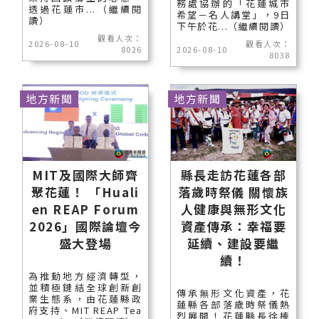
務處協辦的「花蓮城市
透過花蓮市...（繼續閱
希望－名人講堂」，9日
讀）
下午於花...（繼續閱讀）
觀看人次：
2026-08-10
觀看人次：
8026
2026-08-10
8038
地方新聞
地方新聞
MIT及國際大師齊
縣長走訪花蓮各部
聚花蓮！ 「Huali
落歲時祭儀 關懷族
en REAP Forum
人健康與無形文化
2026」國際論壇今
資產傳承：幸福要
盛大登場
延續、建設要繼
續！
為推動地方經濟轉型，
並積極鏈結全球創新創
傳承無形文化資產，花
業生態系，由花蓮縣政
蓮縣各部落歲時祭儀熱
府支持、MIT REAP Tea
烈展開！花蓮縣長徐榛