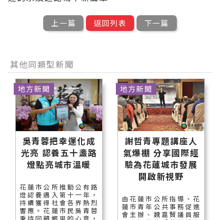
上一篇
返回列表
下一篇
其他同類型新聞
地方新聞
地方新聞
吳青蓉把幸運化成
謝哲青專題講座人
光亮 認養五十盞路
氣爆棚 分享國際經
燈點亮城市溫暖
驗為花蓮城市發展
開啟新視野
花蓮市公所推動公有路
燈認養邁入第十一年，
由花蓮市公所指導、花
持續獲得社會各界熱烈
蓮市青年公共事務促進
響應。花蓮市民吳青蓉
會主辦、魏嘉賢議員服
秉持回饋鄉里的心意，