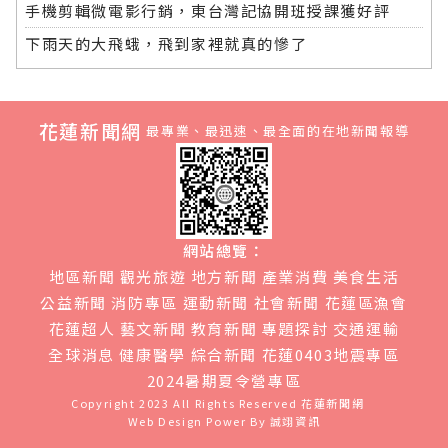
手機剪輯微電影行銷，東台灣記協開班授課獲好評
下雨天的大飛蛾，飛到家裡就真的慘了
花蓮新聞網
最專業、最迅速、最全面的在地新聞報導
網站總覽：
地區新聞
觀光旅遊
地方新聞
產業消費
美食生活
公益新聞
消防專區
運動新聞
社會新聞
花蓮區漁會
花蓮超人
藝文新聞
教育新聞
專題探討
交通運輸
全球消息
健康醫學
綜合新聞
花蓮0403地震專區
2024暑期夏令營專區
Copyright 2023 All Rights Reserved
花蓮新聞網
Web Design Power By
誠翊資訊