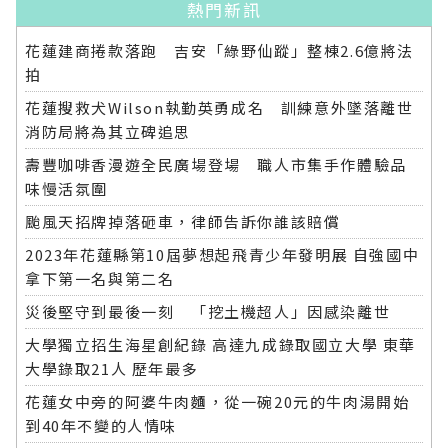
熱門新訊
花蓮建商捲款落跑 吉安「綠野仙蹤」整棟2.6億將法
拍
花蓮搜救犬Wilson執勤英勇成名 訓練意外墜落離世
消防局將為其立碑追思
壽豐咖啡香漫遊全民廣場登場 職人市集手作體驗品
味慢活氛圍
颱風天招牌掉落砸車，律師告訴你誰該賠償
2023年花蓮縣第10屆夢想起飛青少年發明展 自強國中
拿下第一名與第二名
災後堅守到最後一刻 「挖土機超人」因感染離世
大學獨立招生海星創紀錄 高達九成錄取國立大學 東華
大學錄取21人 歷年最多
花蓮女中旁的阿婆牛肉麵，從一碗20元的牛肉湯開始
到40年不變的人情味