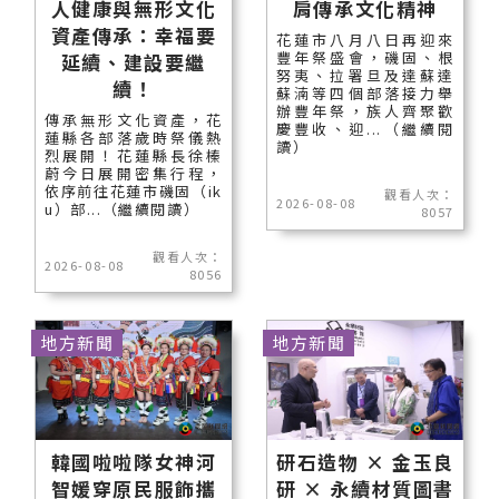
人健康與無形文化
肩傳承文化精神
資產傳承：幸福要
花蓮市八月八日再迎來
豐年祭盛會，磯固、根
延續、建設要繼
努夷、拉署旦及達蘇達
續！
蘇湳等四個部落接力舉
辦豐年祭，族人齊聚歡
傳承無形文化資產，花
慶豐收、迎...（繼續閱
蓮縣各部落歲時祭儀熱
讀）
烈展開！花蓮縣長徐榛
蔚今日展開密集行程，
依序前往花蓮市磯固（ik
觀看人次：
2026-08-08
u）部...（繼續閱讀）
8057
觀看人次：
2026-08-08
8056
地方新聞
地方新聞
韓國啦啦隊女神河
研石造物 × 金玉良
智媛穿原民服飾攜
研 × 永續材質圖書