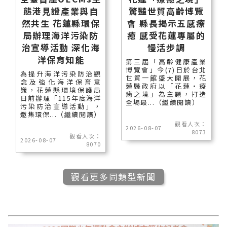
態港見證產業與自
驚豔世貿高齡博覽
然共生 花蓮縣環保
會 縣長揭示五感療
局辦理海洋污染防
癒 感受花蓮專屬的
治宣導活動 深化海
慢活步調
洋保育知能
第三屆「高齡健康產業
博覽會」今(7)日於台北
為提升海洋污染防治觀
世貿一館盛大開展，花
念及強化海洋保育意
蓮縣政府以「花蓮‧療
識，花蓮縣環境保護局
癒之境」為主題，打造
日前辦理「115年度海洋
全場最...（繼續閱讀）
污染防治宣導活動」，
邀集環保...（繼續閱讀）
觀看人次：
2026-08-07
8073
觀看人次：
2026-08-07
8070
觀看更多同類型新聞