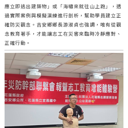
應立即逃出建築物」或「海嘯來就往山上跑」，透
過實際案例與模擬演練進行剖析，幫助學員建立正
確防災觀念。吉安鄉鄉長游淑貞也強調，唯有從觀
念教育著手，才能讓志工在災害來臨時冷靜應對、
正確行動。