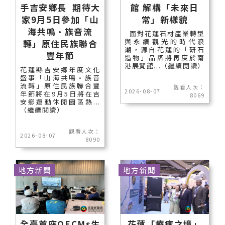
手吉安鄉長 期待大
館 解構「未來日
家9月5日參加「山
常」新樣貌
海共鳴•族音流
面對花蓮石材產業轉型
與永續觀光的時代浪
轉」原住民族聯合
潮，源自花蓮的「研石
豐年節
造物」品牌將再度於南
港展覽館...（繼續閱讀）
花蓮縣吉安鄉年度文化
盛事「山海共鳴•族音
流轉」原住民族聯合豐
觀看人次：
2026-08-07
年節將在9月5日將在吉
8069
安鄉運動休閒園區熱...
（繼續閱讀）
觀看人次：
2026-08-07
8090
地方新聞
地方新聞
全臺首座OECMs生
花蓮「療癒之境」