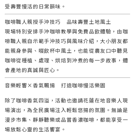
受壽豐慢活的日常韻味。
咖啡職人親授手沖技巧 品味壽豐土地風土
現場特別安排手沖咖啡教學與免費品飲體驗，由咖
啡職人親自示範手沖技巧與風味介紹，大小朋友都
能親身參與、啜飲杯中風土，也能從農友口中聽見
咖啡從種植、處理、烘焙到沖煮的每一步故事，體
會產地的真誠與匠心。
音樂輕響
×
香氣飄揚 打造咖啡慢活樂園
除了咖啡香氣四溢，活動也邀請花蓮在地音樂人現
場演出，為全民廣場注入輕鬆悠揚的氛圍。無論是
漫步市集、靜靜聽樂或品嘗香濃咖啡，都能享受一
場放鬆心靈的生活饗宴。