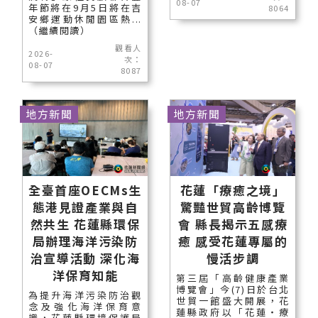
08-07
年節將在9月5日將在吉
8064
安鄉運動休閒園區熱...
（繼續閱讀）
觀看人
2026-
次：
08-07
8087
地方新聞
地方新聞
全臺首座OECMs生
花蓮「療癒之境」
態港見證產業與自
驚豔世貿高齡博覽
然共生 花蓮縣環保
會 縣長揭示五感療
局辦理海洋污染防
癒 感受花蓮專屬的
治宣導活動 深化海
慢活步調
洋保育知能
第三屆「高齡健康產業
博覽會」今(7)日於台北
為提升海洋污染防治觀
世貿一館盛大開展，花
念及強化海洋保育意
蓮縣政府以「花蓮‧療
識，花蓮縣環境保護局