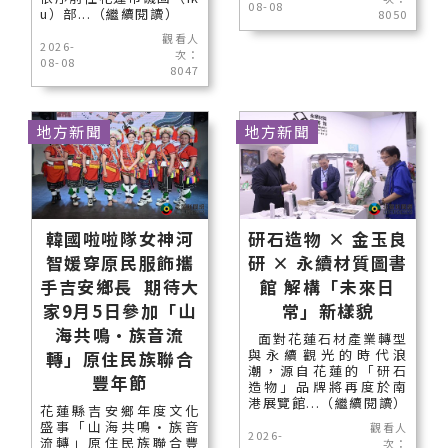
08-08
u）部...（繼續閱讀）
8050
觀看人
2026-
次：
08-08
8047
地方新聞
地方新聞
韓國啦啦隊女神河
研石造物 × 金玉良
智媛穿原民服飾攜
研 × 永續材質圖書
手吉安鄉長 期待大
館 解構「未來日
家9月5日參加「山
常」新樣貌
海共鳴•族音流
面對花蓮石材產業轉型
與永續觀光的時代浪
轉」原住民族聯合
潮，源自花蓮的「研石
豐年節
造物」品牌將再度於南
港展覽館...（繼續閱讀）
花蓮縣吉安鄉年度文化
盛事「山海共鳴•族音
觀看人
2026-
流轉」原住民族聯合豐
次：