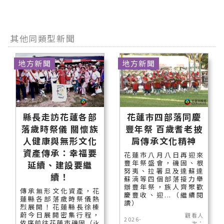
其他同類型新聞
地方新聞
地方新聞
縣長走訪花蓮各部
花蓮市四部落同慶
落歲時祭儀 關懷族
豐年祭 百歲耆老披
人健康與無形文化
肩傳承文化精神
資產傳承：幸福要
花蓮市八月八日再迎來
豐年祭盛會，磯固、根
延續、建設要繼
努夷、拉署旦及達蘇達
續！
蘇湳等四個部落接力舉
辦豐年祭，族人齊聚歡
傳承無形文化資產，花
慶豐收、迎...（繼續閱
蓮縣各部落歲時祭儀熱
讀）
烈展開！花蓮縣長徐榛
蔚今日展開密集行程，
觀看人
2026-
依序前往花蓮市磯固（ik
次：