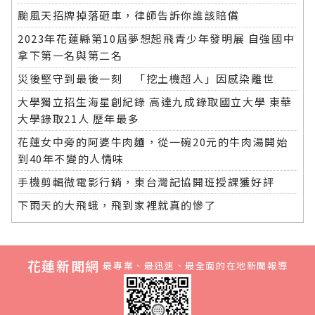
颱風天招牌掉落砸車，律師告訴你誰該賠償
2023年花蓮縣第10屆夢想起飛青少年發明展 自強國中
拿下第一名與第二名
災後堅守到最後一刻 「挖土機超人」因感染離世
大學獨立招生海星創紀錄 高達九成錄取國立大學 東華
大學錄取21人 歷年最多
花蓮女中旁的阿婆牛肉麵，從一碗20元的牛肉湯開始
到40年不變的人情味
手機剪輯微電影行銷，東台灣記協開班授課獲好評
下雨天的大飛蛾，飛到家裡就真的慘了
花蓮新聞網
最專業、最迅速、最全面的在地新聞報導