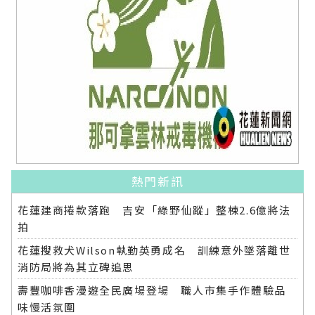
熱門新訊
花蓮建商捲款落跑 吉安「綠野仙蹤」整棟2.6億將法
拍
花蓮搜救犬Wilson執勤英勇成名 訓練意外墜落離世
消防局將為其立碑追思
壽豐咖啡香漫遊全民廣場登場 職人市集手作體驗品
味慢活氛圍