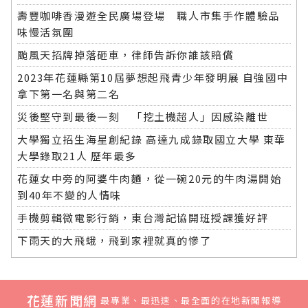
壽豐咖啡香漫遊全民廣場登場 職人市集手作體驗品
味慢活氛圍
颱風天招牌掉落砸車，律師告訴你誰該賠償
2023年花蓮縣第10屆夢想起飛青少年發明展 自強國中
拿下第一名與第二名
災後堅守到最後一刻 「挖土機超人」因感染離世
大學獨立招生海星創紀錄 高達九成錄取國立大學 東華
大學錄取21人 歷年最多
花蓮女中旁的阿婆牛肉麵，從一碗20元的牛肉湯開始
到40年不變的人情味
手機剪輯微電影行銷，東台灣記協開班授課獲好評
下雨天的大飛蛾，飛到家裡就真的慘了
花蓮新聞網
最專業、最迅速、最全面的在地新聞報導