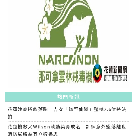
熱門新訊
花蓮建商捲款落跑 吉安「綠野仙蹤」整棟2.6億將法
拍
花蓮搜救犬Wilson執勤英勇成名 訓練意外墜落離世
消防局將為其立碑追思