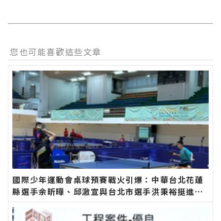
您也可能喜歡這些文章
國際少年運動會桌球預賽戰火引爆：中華台北花蓮
縣選手余昕曄、邱澈宣與台北市選手洪秉裕挺進男
子單打八強∣花蓮新聞網官方網站各類新聞－最快
速的今日新聞報導 最新的在地資訊！