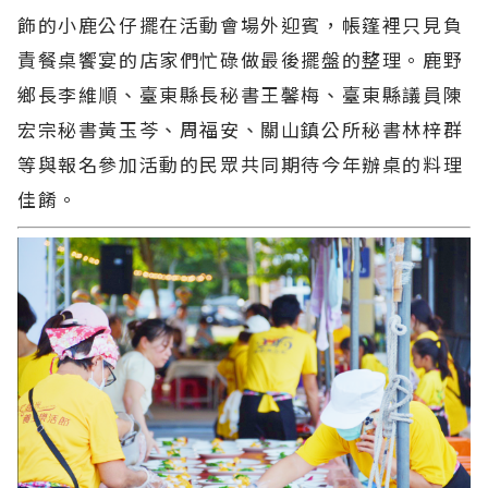
飾的小鹿公仔擺在活動會場外迎賓，帳篷裡只見負
責餐桌饗宴的店家們忙碌做最後擺盤的整理。鹿野
鄉長李維順、臺東縣長秘書王馨梅、臺東縣議員陳
宏宗秘書黃玉芩、周福安、關山鎮公所秘書林梓群
等與報名參加活動的民眾共同期待今年辦桌的料理
佳餚。