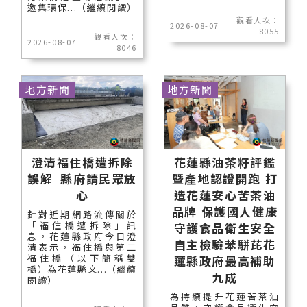
邀集環保...（繼續閱讀）
觀看人次：
2026-08-07
8055
觀看人次：
2026-08-07
8046
地方新聞
地方新聞
澄清福住橋遭拆除
花蓮縣油茶籽評鑑
誤解 縣府請民眾放
暨產地認證開跑 打
心
造花蓮安心苦茶油
品牌 保護國人健康
針對近期網路流傳關於
「福住橋遭拆除」訊
守護食品衛生安全
息，花蓮縣政府今日澄
自主檢驗苯駢芘花
清表示，福住橋與第二
福住橋（以下簡稱雙
蓮縣政府最高補助
橋）為花蓮縣文...（繼續
九成
閱讀）
為持續提升花蓮苦茶油