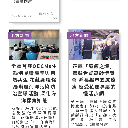
（繼續閱讀）
觀看人次：
2026-08-07
8056
地方新聞
地方新聞
全臺首座OECMs生
花蓮「療癒之境」
態港見證產業與自
驚豔世貿高齡博覽
然共生 花蓮縣環保
會 縣長揭示五感療
局辦理海洋污染防
癒 感受花蓮專屬的
治宣導活動 深化海
慢活步調
洋保育知能
第三屆「高齡健康產業
博覽會」今(7)日於台北
為提升海洋污染防治觀
世貿一館盛大開展，花
念及強化海洋保育意
蓮縣政府以「花蓮‧療
識，花蓮縣環境保護局
癒之境」為主題，打造
日前辦理「115年度海洋
全場最...（繼續閱讀）
污染防治宣導活動」，