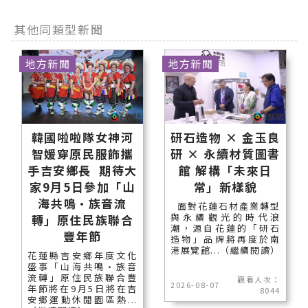
其他同類型新聞
地方新聞
地方新聞
韓國啦啦隊女神河
研石造物 × 金玉良
智媛穿原民服飾攜
研 × 永續材質圖書
手吉安鄉長 期待大
館 解構「未來日
家9月5日參加「山
常」新樣貌
海共鳴•族音流
面對花蓮石材產業轉型
與永續觀光的時代浪
轉」原住民族聯合
潮，源自花蓮的「研石
豐年節
造物」品牌將再度於南
港展覽館...（繼續閱讀）
花蓮縣吉安鄉年度文化
盛事「山海共鳴•族音
流轉」原住民族聯合豐
觀看人次：
2026-08-07
年節將在9月5日將在吉
8044
安鄉運動休閒園區熱...