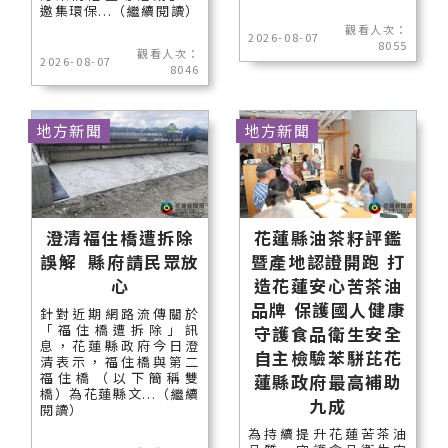
邀集環保...（繼續閱讀）
觀看人次：
2026-08-07
8055
觀看人次：
2026-08-07
8046
地方新聞
地方新聞
澄清福住橋遭拆除
花蓮縣油茶籽評鑑
誤解 縣府請民眾放
暨產地認證開跑 打
心
造花蓮安心苦茶油
品牌 保護國人健康
針對近期網路流傳關於
「福住橋遭拆除」訊
守護食品衛生安全
息，花蓮縣政府今日澄
自主檢驗苯駢芘花
清表示，福住橋與第二
福住橋（以下簡稱雙
蓮縣政府最高補助
橋）為花蓮縣文...（繼續
九成
閱讀）
為持續提升花蓮苦茶油