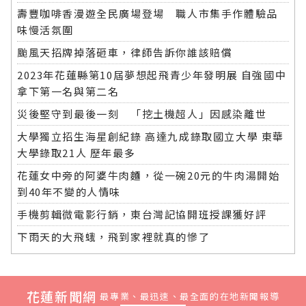
壽豐咖啡香漫遊全民廣場登場 職人市集手作體驗品
味慢活氛圍
颱風天招牌掉落砸車，律師告訴你誰該賠償
2023年花蓮縣第10屆夢想起飛青少年發明展 自強國中
拿下第一名與第二名
災後堅守到最後一刻 「挖土機超人」因感染離世
大學獨立招生海星創紀錄 高達九成錄取國立大學 東華
大學錄取21人 歷年最多
花蓮女中旁的阿婆牛肉麵，從一碗20元的牛肉湯開始
到40年不變的人情味
手機剪輯微電影行銷，東台灣記協開班授課獲好評
下雨天的大飛蛾，飛到家裡就真的慘了
花蓮新聞網
最專業、最迅速、最全面的在地新聞報導