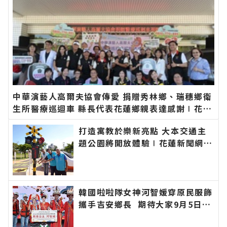
中華演藝人高爾夫協會傳愛 捐贈秀林鄉、瑞穗鄉衛
生所醫療巡迴車 縣長代表花蓮鄉親表達感謝∣花蓮
新聞網官方網站各類新聞－最快速的今日新聞報導
打造寓教於樂新亮點 大本交通主
最新的在地資訊！
題公園將開放體驗∣花蓮新聞網官
方網站各類新聞－最快速的今日新
聞報導 最新的在地資訊！
韓國啦啦隊女神河智媛穿原民服飾
攜手吉安鄉長 期待大家9月5日參
加「山海共鳴•族音流轉」原住民