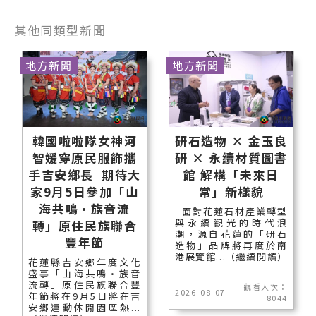
其他同類型新聞
地方新聞
地方新聞
韓國啦啦隊女神河
研石造物 × 金玉良
智媛穿原民服飾攜
研 × 永續材質圖書
手吉安鄉長 期待大
館 解構「未來日
家9月5日參加「山
常」新樣貌
海共鳴•族音流
面對花蓮石材產業轉型
與永續觀光的時代浪
轉」原住民族聯合
潮，源自花蓮的「研石
豐年節
造物」品牌將再度於南
港展覽館...（繼續閱讀）
花蓮縣吉安鄉年度文化
盛事「山海共鳴•族音
流轉」原住民族聯合豐
觀看人次：
2026-08-07
年節將在9月5日將在吉
8044
安鄉運動休閒園區熱...