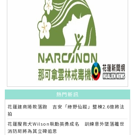
熱門新訊
花蓮建商捲款落跑 吉安「綠野仙蹤」整棟2.6億將法
拍
花蓮搜救犬Wilson執勤英勇成名 訓練意外墜落離世
消防局將為其立碑追思