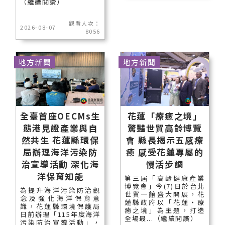
（繼續閱讀）
觀看人次：
2026-08-07
8056
地方新聞
地方新聞
全臺首座OECMs生
花蓮「療癒之境」
態港見證產業與自
驚豔世貿高齡博覽
然共生 花蓮縣環保
會 縣長揭示五感療
局辦理海洋污染防
癒 感受花蓮專屬的
治宣導活動 深化海
慢活步調
洋保育知能
第三屆「高齡健康產業
博覽會」今(7)日於台北
為提升海洋污染防治觀
世貿一館盛大開展，花
念及強化海洋保育意
蓮縣政府以「花蓮‧療
識，花蓮縣環境保護局
癒之境」為主題，打造
日前辦理「115年度海洋
全場最...（繼續閱讀）
污染防治宣導活動」，