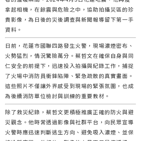
拿起相機，在餘震與危險之中，協助拍攝災區的珍
貴影像，為日後的災後調查與新聞報導留下第一手
資料。
日前，花蓮市國聯四路發生火警，現場濃煙密布、
火勢猛烈，情況驚險萬分。蔡哲文在確保自身與同
仁安全的前提下，迅速投入拍攝與紀錄工作，捕捉
了火場中消防員衝鋒陷陣、緊急疏散的真實畫面。
這些照片不僅讓外界感受到現場的緊張氛圍，也成
為後續消防單位檢討與訓練的重要教材。
除了救災紀錄，蔡哲文更積極推廣正確的防火與避
災觀念。他時常透過影像與社群平台，向民眾宣導
火警時應迅速判斷逃生方向、避免吸入濃煙、並保