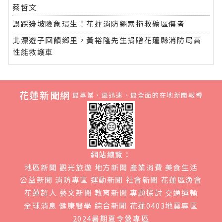
蔡哲文
誤踩邊坡險象環生！花蓮消防繩索拖救礦區傷者
北漂遊子回饋鄉里，黃裕隆先生捐贈花蓮縣消防局高
性能救護車
花蓮新聞網
最專業、最迅速、最全面的在地新聞報導
網站總覽：
地區新聞
觀光旅遊
地方新聞
產業消費
美食生活
公益新聞
消防專區
運動新聞
社會新聞
花蓮區漁會
花蓮超人
藝文新聞
教育新聞
專題探討
交通運輸
全球消息
健康醫學
綜合新聞
花蓮0403地震專區
2024暑期夏令營專區