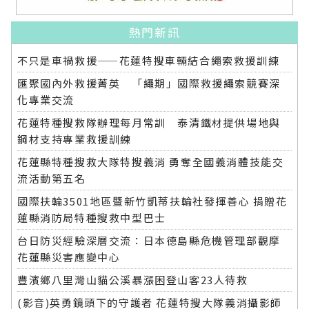
熱門新訊
不只是車禍救援——花蓮特搜車輛結合繩索救援訓練
匯聚國內外救援菁英 「繩期」國際救援繩索競賽深
化專業交流
花蓮特種搜救隊辦理每月常訓 泰清鐵材提供場地與
鋼材支持專業救援訓練
花蓮縣特種搜救大隊特搜義消 勇奪全國義消體技能交
流活動第五名
國際扶輪3501地區暨新竹凱蒂扶輪社發揮善心 捐贈花
蓮縣消防局特種搜救中型巴士
台日防災經驗深層交流：日本德島縣危機管理部觀摩
花蓮縣災害應變中心
豐濱鄉八里灣山貓公溪暴漲困登山客23人待救
(影音)英勇鏡頭下的守護者 花蓮特搜大隊義消攝影師