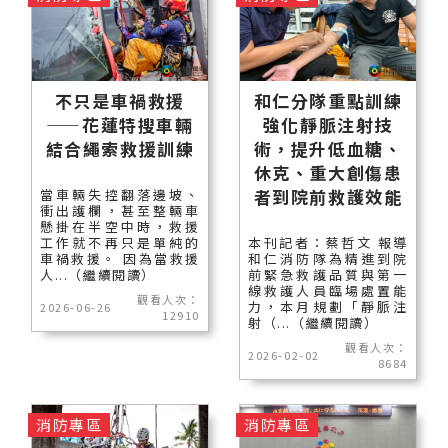
不只是車禍救援
和仁分隊重點訓練
——花蓮特搜車輛
強化靜脈注射技
結合繩索救援訓練
術，提升低血糖、
休克、重大創傷患
者到院前救護效能
當車輛失控翻落邊坡、
衝出護欄，甚至整輛車
懸掛在半空中時，救援
工作就不再只是單純的
本刊記者：蔡哲文 報導
車禍救援。 因為當救援
和仁消防隊為精進到院
人...（繼續閱讀）
前緊急救護品質與第一
線救護人員臨場處置能
觀看人次：
力，本月規劃「靜脈注
2026-06-26
12910
射（...（繼續閱讀）
觀看人次：
2026-02-02
8684
消防專區
消防專區