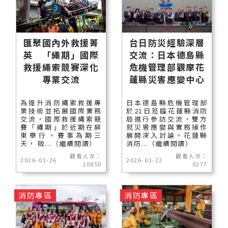
匯聚國內外救援菁
台日防災經驗深層
英 「繩期」國際
交流：日本德島縣
救援繩索競賽深化
危機管理部觀摩花
專業交流
蓮縣災害應變中心
為提升消防繩索救援專
日本德島縣危機管理部
業技術並拓展國際實務
於21日蒞臨花蓮縣消防
交流，國際救援繩索競
局進行參訪交流，雙方
賽「繩期」於近期在屏
就災害應變與實務操作
東舉行，賽事為期三
展開深入討論。花蓮縣
天， 吸...（繼續閱讀）
消防...（繼續閱讀）
觀看人次：
觀看人次：
2026-01-26
2026-01-22
10850
9277
消防專區
消防專區