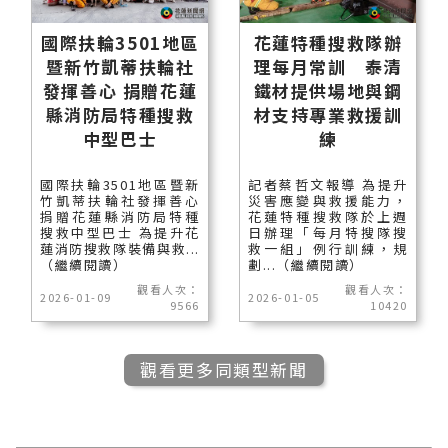
國際扶輪3501地區
花蓮特種搜救隊辦
暨新竹凱蒂扶輪社
理每月常訓 泰清
發揮善心 捐贈花蓮
鐵材提供場地與鋼
縣消防局特種搜救
材支持專業救援訓
中型巴士
練
國際扶輪3501地區暨新
記者蔡哲文報導 為提升
竹凱蒂扶輪社發揮善心
災害應變與救援能力，
捐贈花蓮縣消防局特種
花蓮特種搜救隊於上週
搜救中型巴士 為提升花
日辦理「每月特搜隊搜
蓮消防搜救隊裝備與救...
救一組」例行訓練，規
（繼續閱讀）
劃...（繼續閱讀）
觀看人次：
觀看人次：
2026-01-09
2026-01-05
9566
10420
觀看更多同類型新聞