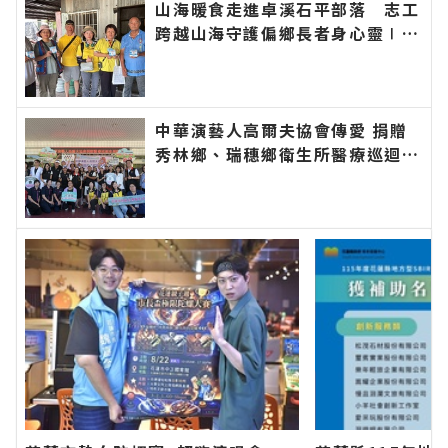
山海暖食走進卓溪石平部落 志工
跨越山海守護偏鄉長者身心靈∣花
蓮新聞網官方網站各類新聞－最快
速的今日新聞報導 最新的在地資
訊！
中華演藝人高爾夫協會傳愛 捐贈
秀林鄉、瑞穗鄉衛生所醫療巡迴車
縣長代表花蓮鄉親表達感謝∣花蓮
新聞網官方網站各類新聞－最快速
的今日新聞報導 最新的在地資
訊！