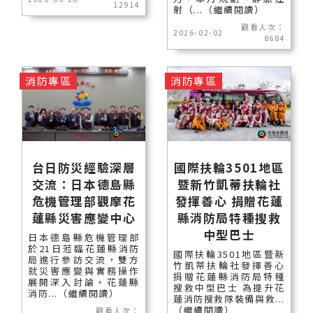
12914
射（...（繼續閱讀）
觀看人次：
2026-02-02
8684
消防專區
消防專區
台日防災經驗深層
國際扶輪3501地區
交流：日本德島縣
暨新竹凱蒂扶輪社
危機管理部觀摩花
發揮善心 捐贈花蓮
蓮縣災害應變中心
縣消防局特種搜救
中型巴士
日本德島縣危機管理部
於21日蒞臨花蓮縣消防
國際扶輪3501地區暨新
局進行參訪交流，雙方
竹凱蒂扶輪社發揮善心
就災害應變與實務操作
捐贈花蓮縣消防局特種
展開深入討論。花蓮縣
搜救中型巴士 為提升花
消防...（繼續閱讀）
蓮消防搜救隊裝備與救...
（繼續閱讀）
觀看人次：