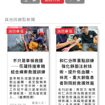
其他同類型新聞
消防專區
消防專區
不只是車禍救援
和仁分隊重點訓練
——花蓮特搜車輛
強化靜脈注射技
結合繩索救援訓練
術，提升低血糖、
休克、重大創傷患
當車輛失控翻落邊坡、
衝出護欄，甚至整輛車
者到院前救護效能
懸掛在半空中時，救援
工作就不再只是單純的
本刊記者：蔡哲文 報導
車禍救援。 因為當救援
和仁消防隊為精進到院
人...（繼續閱讀）
前緊急救護品質與第一
線救護人員臨場處置能
觀看人次：
力，本月規劃「靜脈注
2026-06-26