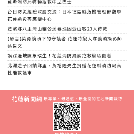
蓮縣消防局特種搜救中型巴士
台日防災經驗深層交流：日本德島縣危機管理部觀摩
花蓮縣災害應變中心
豐濱鄉八里灣山貓公溪暴漲困登山客23人待救
(影音)英勇鏡頭下的守護者 花蓮特搜大隊義消攝影師
蔡哲文
誤踩邊坡險象環生！花蓮消防繩索拖救礦區傷者
北漂遊子回饋鄉里，黃裕隆先生捐贈花蓮縣消防局高
性能救護車
花蓮新聞網
最專業、最迅速、最全面的在地新聞報導