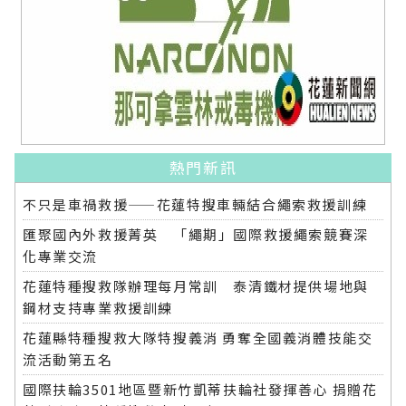
熱門新訊
不只是車禍救援——花蓮特搜車輛結合繩索救援訓練
匯聚國內外救援菁英 「繩期」國際救援繩索競賽深
化專業交流
花蓮特種搜救隊辦理每月常訓 泰清鐵材提供場地與
鋼材支持專業救援訓練
花蓮縣特種搜救大隊特搜義消 勇奪全國義消體技能交
流活動第五名
國際扶輪3501地區暨新竹凱蒂扶輪社發揮善心 捐贈花