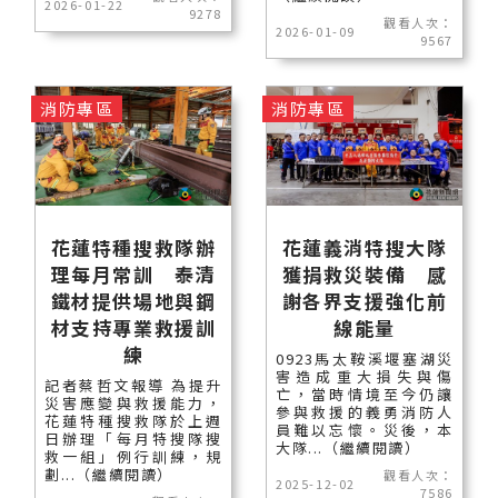
2026-01-22
9278
觀看人次：
2026-01-09
9567
消防專區
消防專區
花蓮特種搜救隊辦
花蓮義消特搜大隊
理每月常訓 泰清
獲捐救災裝備 感
鐵材提供場地與鋼
謝各界支援強化前
材支持專業救援訓
線能量
練
0923馬太鞍溪堰塞湖災
害造成重大損失與傷
記者蔡哲文報導 為提升
亡，當時情境至今仍讓
災害應變與救援能力，
參與救援的義勇消防人
花蓮特種搜救隊於上週
員難以忘懷。災後，本
日辦理「每月特搜隊搜
大隊...（繼續閱讀）
救一組」例行訓練，規
劃...（繼續閱讀）
觀看人次：
2025-12-02
7586