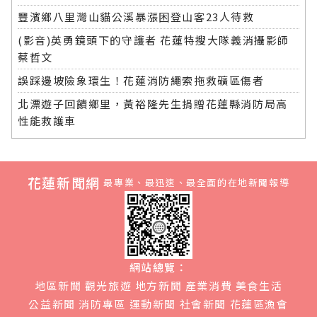
豐濱鄉八里灣山貓公溪暴漲困登山客23人待救
(影音)英勇鏡頭下的守護者 花蓮特搜大隊義消攝影師
蔡哲文
誤踩邊坡險象環生！花蓮消防繩索拖救礦區傷者
北漂遊子回饋鄉里，黃裕隆先生捐贈花蓮縣消防局高
性能救護車
花蓮新聞網
最專業、最迅速、最全面的在地新聞報導
網站總覽：
地區新聞
觀光旅遊
地方新聞
產業消費
美食生活
公益新聞
消防專區
運動新聞
社會新聞
花蓮區漁會