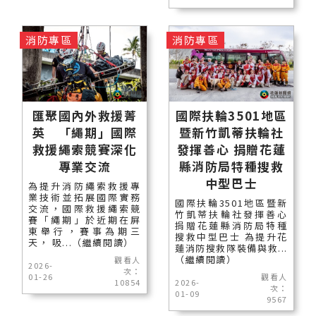
消防專區
消防專區
匯聚國內外救援菁
國際扶輪3501地區
英 「繩期」國際
暨新竹凱蒂扶輪社
救援繩索競賽深化
發揮善心 捐贈花蓮
專業交流
縣消防局特種搜救
中型巴士
為提升消防繩索救援專
業技術並拓展國際實務
國際扶輪3501地區暨新
交流，國際救援繩索競
竹凱蒂扶輪社發揮善心
賽「繩期」於近期在屏
捐贈花蓮縣消防局特種
東舉行，賽事為期三
搜救中型巴士 為提升花
天， 吸...（繼續閱讀）
蓮消防搜救隊裝備與救...
（繼續閱讀）
觀看人
2026-
次：
01-26
觀看人
10854
2026-
次：
01-09
9567