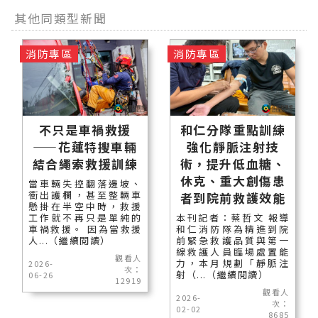
其他同類型新聞
消防專區
消防專區
不只是車禍救援
和仁分隊重點訓練
——花蓮特搜車輛
強化靜脈注射技
結合繩索救援訓練
術，提升低血糖、
休克、重大創傷患
當車輛失控翻落邊坡、
衝出護欄，甚至整輛車
者到院前救護效能
懸掛在半空中時，救援
工作就不再只是單純的
本刊記者：蔡哲文 報導
車禍救援。 因為當救援
和仁消防隊為精進到院
人...（繼續閱讀）
前緊急救護品質與第一
線救護人員臨場處置能
觀看人
力，本月規劃「靜脈注
2026-
次：
射（...（繼續閱讀）
06-26
12919
觀看人
2026-
次：
02-02
8685