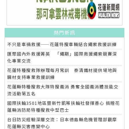
熱門新訊
不只是車禍救援——花蓮特搜車輛結合繩索救援訓練
匯聚國內外救援菁英 「繩期」國際救援繩索競賽深
化專業交流
花蓮特種搜救隊辦理每月常訓 泰清鐵材提供場地與
鋼材支持專業救援訓練
花蓮縣特種搜救大隊特搜義消 勇奪全國義消體技能交
流活動第五名
國際扶輪3501地區暨新竹凱蒂扶輪社發揮善心 捐贈花
蓮縣消防局特種搜救中型巴士
台日防災經驗深層交流：日本德島縣危機管理部觀摩
花蓮縣災害應變中心