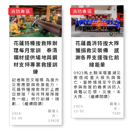
消防專區
消防專區
花蓮特種搜救隊辦
花蓮義消特搜大隊
理每月常訓 泰清
獲捐救災裝備 感
鐵材提供場地與鋼
謝各界支援強化前
材支持專業救援訓
線能量
練
0923馬太鞍溪堰塞湖災
害造成重大損失與傷
記者蔡哲文報導 為提升
亡，當時情境至今仍讓
災害應變與救援能力，
參與救援的義勇消防人
花蓮特種搜救隊於上週
員難以忘懷。災後，本
日辦理「每月特搜隊搜
大隊...（繼續閱讀）
救一組」例行訓練，規
劃...（繼續閱讀）
觀看人
2025-
次：
觀看人
12-02
2026-
7587
次：
01-05
10428