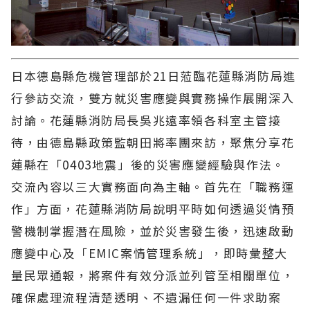
日本德島縣危機管理部於21日蒞臨花蓮縣消防局進
行參訪交流，雙方就災害應變與實務操作展開深入
討論。花蓮縣消防局長吳兆遠率領各科室主管接
待，由德島縣政策監朝田將率團來訪，聚焦分享花
蓮縣在「0403地震」後的災害應變經驗與作法。
交流內容以三大實務面向為主軸。首先在「職務運
作」方面，花蓮縣消防局說明平時如何透過災情預
警機制掌握潛在風險，並於災害發生後，迅速啟動
應變中心及「EMIC案情管理系統」，即時彙整大
量民眾通報，將案件有效分派並列管至相關單位，
確保處理流程清楚透明、不遺漏任何一件求助案