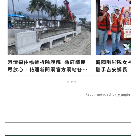
澄清福住橋遭拆除誤解 縣府請民
韓國啦啦隊女神
眾放心∣花蓮新聞網官方網站各類
攜手吉安鄉長 期
新聞－最快速的今日新聞報導 最新
加「山海共鳴•
的在地資訊！
族聯合豐年節∣
站各類新聞－最
Recommended by
導 最新的在地資