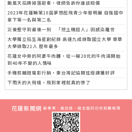
颱風天招牌掉落砸車，律師告訴你誰該賠償
2023年花蓮縣第10屆夢想起飛青少年發明展 自強國中
拿下第一名與第二名
災後堅守到最後一刻 「挖土機超人」因感染離世
大學獨立招生海星創紀錄 高達九成錄取國立大學 東華
大學錄取21人 歷年最多
花蓮女中旁的阿婆牛肉麵，從一碗20元的牛肉湯開始
到40年不變的人情味
手機剪輯微電影行銷，東台灣記協開班授課獲好評
下雨天的大飛蛾，飛到家裡就真的慘了
花蓮新聞網
最專業、最迅速、最全面的在地新聞報導