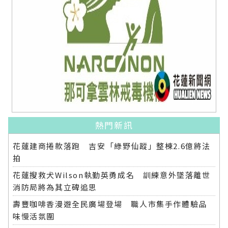
熱門新訊
花蓮建商捲款落跑 吉安「綠野仙蹤」整棟2.6億將法
拍
花蓮搜救犬Wilson執勤英勇成名 訓練意外墜落離世
消防局將為其立碑追思
壽豐咖啡香漫遊全民廣場登場 職人市集手作體驗品
味慢活氛圍