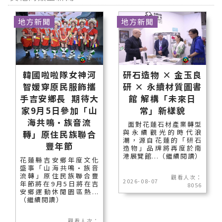
地方新聞
地方新聞
韓國啦啦隊女神河
研石造物 × 金玉良
智媛穿原民服飾攜
研 × 永續材質圖書
手吉安鄉長 期待大
館 解構「未來日
家9月5日參加「山
常」新樣貌
海共鳴•族音流
面對花蓮石材產業轉型
與永續觀光的時代浪
轉」原住民族聯合
潮，源自花蓮的「研石
豐年節
造物」品牌將再度於南
港展覽館...（繼續閱讀）
花蓮縣吉安鄉年度文化
盛事「山海共鳴•族音
流轉」原住民族聯合豐
觀看人次：
2026-08-07
年節將在9月5日將在吉
8056
安鄉運動休閒園區熱...
（繼續閱讀）
觀看人次：