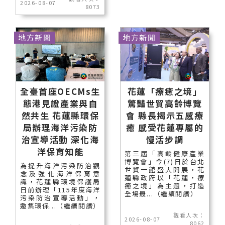
2026-08-07
8073
地方新聞
地方新聞
全臺首座OECMs生
花蓮「療癒之境」
態港見證產業與自
驚豔世貿高齡博覽
然共生 花蓮縣環保
會 縣長揭示五感療
局辦理海洋污染防
癒 感受花蓮專屬的
治宣導活動 深化海
慢活步調
洋保育知能
第三屆「高齡健康產業
博覽會」今(7)日於台北
為提升海洋污染防治觀
世貿一館盛大開展，花
念及強化海洋保育意
蓮縣政府以「花蓮‧療
識，花蓮縣環境保護局
癒之境」為主題，打造
日前辦理「115年度海洋
全場最...（繼續閱讀）
污染防治宣導活動」，
邀集環保...（繼續閱讀）
觀看人次：
2026-08-07
8062