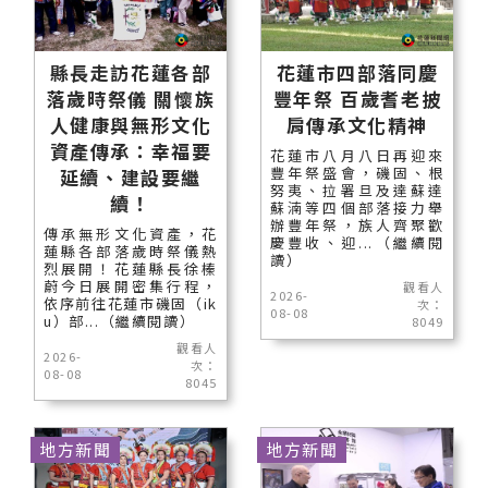
縣長走訪花蓮各部
花蓮市四部落同慶
落歲時祭儀 關懷族
豐年祭 百歲耆老披
人健康與無形文化
肩傳承文化精神
資產傳承：幸福要
花蓮市八月八日再迎來
豐年祭盛會，磯固、根
延續、建設要繼
努夷、拉署旦及達蘇達
續！
蘇湳等四個部落接力舉
辦豐年祭，族人齊聚歡
傳承無形文化資產，花
慶豐收、迎...（繼續閱
蓮縣各部落歲時祭儀熱
讀）
烈展開！花蓮縣長徐榛
蔚今日展開密集行程，
觀看人
2026-
依序前往花蓮市磯固（ik
次：
08-08
u）部...（繼續閱讀）
8049
觀看人
2026-
次：
08-08
8045
地方新聞
地方新聞