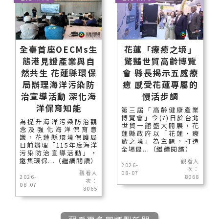
全臺首座OECMs生
花蓮「療癒之境」
態港見證產業與自
驚豔世貿高齡博覽
然共生 花蓮縣環保
會 縣長揭示五感療
局辦理海洋污染防
癒 感受花蓮專屬的
治宣導活動 深化海
慢活步調
洋保育知能
第三屆「高齡健康產業
博覽會」今(7)日於台北
為提升海洋污染防治觀
世貿一館盛大開展，花
念及強化海洋保育意
蓮縣政府以「花蓮‧療
識，花蓮縣環境保護局
癒之境」為主題，打造
日前辦理「115年度海洋
全場最...（繼續閱讀）
污染防治宣導活動」，
邀集環保...（繼續閱讀）
觀看人
2026-
次：
觀看人
08-07
2026-
8068
次：
08-07
8065