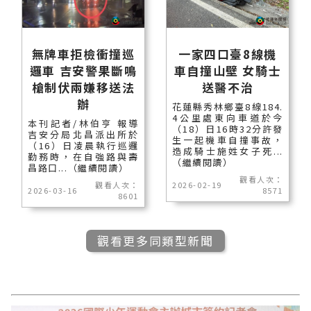
無牌車拒檢衝撞巡
一家四口臺8線機
邏車 吉安警果斷鳴
車自撞山壁 女騎士
槍制伏兩嫌移送法
送醫不治
辦
花蓮縣秀林鄉臺8線184.
4公里處東向車道於今
本刊記者/林伯亨 報導
（18）日16時32分許發
吉安分局北昌派出所於
生一起機車自撞事故，
（16）日凌晨執行巡邏
造成騎士施姓女子死...
勤務時，在自強路與壽
（繼續閱讀）
昌路口...（繼續閱讀）
觀看人次：
觀看人次：
2026-02-19
2026-03-16
8571
8601
觀看更多同類型新聞