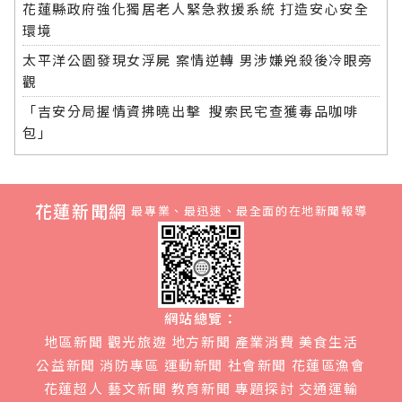
花蓮縣政府強化獨居老人緊急救援系統 打造安心安全
環境
太平洋公園發現女浮屍 案情逆轉 男涉嫌兇殺後冷眼旁
觀
「吉安分局握情資拂曉出擊 搜索民宅查獲毒品咖啡
包」
花蓮新聞網
最專業、最迅速、最全面的在地新聞報導
網站總覽：
地區新聞
觀光旅遊
地方新聞
產業消費
美食生活
公益新聞
消防專區
運動新聞
社會新聞
花蓮區漁會
花蓮超人
藝文新聞
教育新聞
專題探討
交通運輸