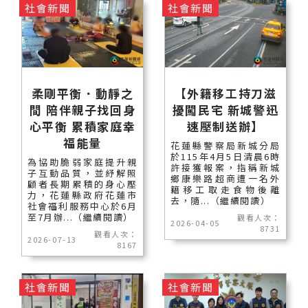
社會新聞
社會新聞
柔剛平衡．動靜之
【外籍移工持刀滋
間 陪伴親子找回身
擾闖民宅 新城警迅
心平衡 累積家庭幸
速壓制送辦】
福能量
花蓮縣警察局新城分局
於115年4月5日清晨6時
為協助脆弱家庭提升親
許接獲報案，指稱新城
子互動品質，並紓解照
鄉康樂路超商遭一名外
顧者長期累積的身心壓
籍移工取走食物後離
力，花蓮縣政府花蓮市
去，隨...（繼續閱讀）
社會福利服務中心於6月
至7月辦...（繼續閱讀）
觀看人次：
2026-04-05
8731
觀看人次：
2026-07-13
8167
社會新聞
社會新聞