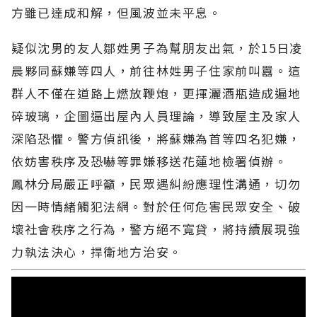
方雖已達成和解，但風波並未平息。
疑似沈男的友人鄒姓男子為幫朋友出氣，於15日凌
晨夥同蘇嫌等四人，前往林姓男子住家前叫囂。這
群人不僅在道路上燃放鞭炮，更揮灑酒瓶造成遍地
碎玻璃，企圖逼出屋內人員理論，導致屋主及家人
深陷恐懼。警方偵訊後，將蘇嫌為首等四名犯嫌，
依妨害秩序及恐嚇等罪嫌移送花蓮地檢署偵辦。
鳳林分局嚴正呼籲，民眾遇糾紛應理性溝通，切勿
因一時情緒觸犯法網。對於任何危害民眾安全、破
壞社會秩序之行為，警方絕不寬貸，將持續展現強
力執法決心，捍衛地方治安。