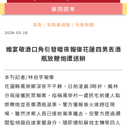
展開選單
首頁 / 各類最速報 / 社會新聞
2026-03-18
婚宴敬酒口角引發暗夜報復花蓮四男丟酒
瓶放鞭炮遭送辦
本刊記者/林伯亨報導
花蓮縣萬榮鄉深夜不平靜，日前凌晨3時許，鳳林
分局接獲民眾報案，指稱萬榮村一處民宅前遭人點
燃鞭炮並丟擲酒瓶滋事。警方獲報後火速趕往現
場，雖然涉案人員已提前駕車離去，但警方透過調
閱監視器迅速掌握身分，隨即通知蘇姓主嫌等四人