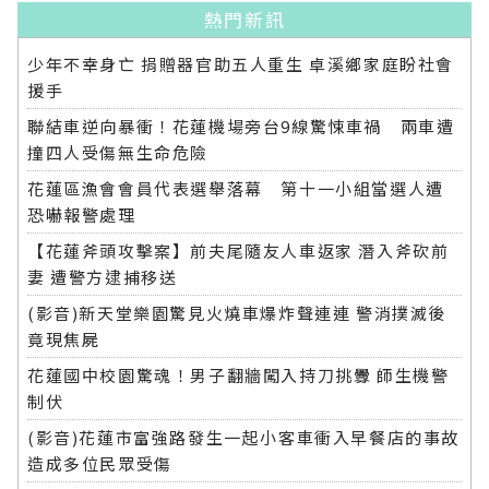
熱門新訊
少年不幸身亡 捐贈器官助五人重生 卓溪鄉家庭盼社會
援手
聯結車逆向暴衝！花蓮機場旁台9線驚悚車禍 兩車遭
撞四人受傷無生命危險
花蓮區漁會會員代表選舉落幕 第十一小組當選人遭
恐嚇報警處理
【花蓮斧頭攻擊案】前夫尾隨友人車返家 潛入斧砍前
妻 遭警方逮捕移送
(影音)新天堂樂園驚見火燒車爆炸聲連連 警消撲滅後
竟現焦屍
花蓮國中校園驚魂！男子翻牆闖入持刀挑釁 師生機警
制伏
(影音)花蓮市富強路發生一起小客車衝入早餐店的事故
造成多位民眾受傷