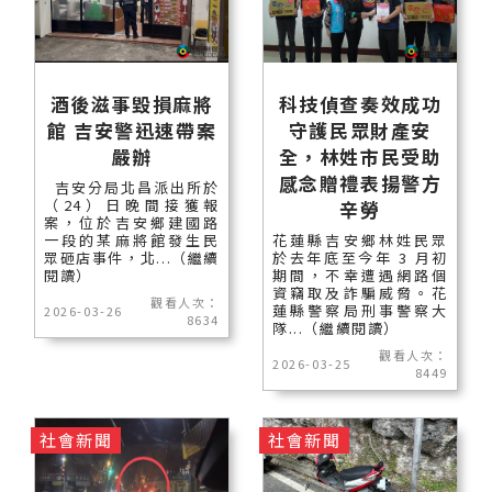
酒後滋事毀損麻將
科技偵查奏效成功
館 吉安警迅速帶案
守護民眾財產安
嚴辦
全，林姓市民受助
感念贈禮表揚警方
吉安分局北昌派出所於
（24）日晚間接獲報
辛勞
案，位於吉安鄉建國路
一段的某麻將館發生民
花蓮縣吉安鄉林姓民眾
眾砸店事件，北...（繼續
於去年底至今年 3 月初
閱讀）
期間，不幸遭遇網路個
資竊取及詐騙威脅。花
觀看人次：
蓮縣警察局刑事警察大
2026-03-26
8634
隊...（繼續閱讀）
觀看人次：
2026-03-25
8449
社會新聞
社會新聞