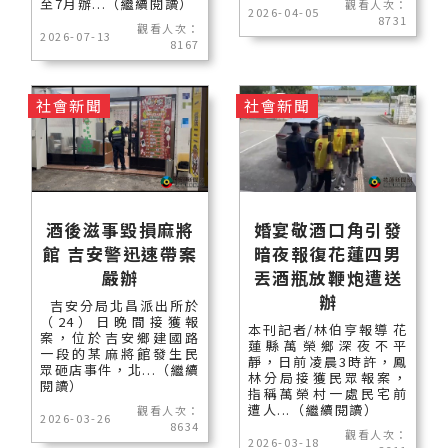
至7月辦...（繼續閱讀）
觀看人次：
2026-04-05
8731
觀看人次：
2026-07-13
8167
社會新聞
社會新聞
酒後滋事毀損麻將
婚宴敬酒口角引發
館 吉安警迅速帶案
暗夜報復花蓮四男
嚴辦
丟酒瓶放鞭炮遭送
辦
吉安分局北昌派出所於
（24）日晚間接獲報
本刊記者/林伯亨報導 花
案，位於吉安鄉建國路
蓮縣萬榮鄉深夜不平
一段的某麻將館發生民
靜，日前凌晨3時許，鳳
眾砸店事件，北...（繼續
林分局接獲民眾報案，
閱讀）
指稱萬榮村一處民宅前
遭人...（繼續閱讀）
觀看人次：
2026-03-26
8634
觀看人次：
2026-03-18