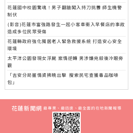
花蓮國中校園驚魂！男子翻牆闖入持刀挑釁 師生機警
制伏
(影音)花蓮市富強路發生一起小客車衝入早餐店的事故
造成多位民眾受傷
花蓮縣政府強化獨居老人緊急救援系統 打造安心安全
環境
太平洋公園發現女浮屍 案情逆轉 男涉嫌兇殺後冷眼旁
觀
「吉安分局握情資拂曉出擊 搜索民宅查獲毒品咖啡
包」
花蓮新聞網
最專業、最迅速、最全面的在地新聞報導