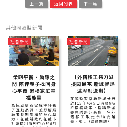
上一篇
返回列表
下一篇
其他同類型新聞
社會新聞
社會新聞
柔剛平衡．動靜之
【外籍移工持刀滋
間 陪伴親子找回身
擾闖民宅 新城警迅
心平衡 累積家庭幸
速壓制送辦】
福能量
花蓮縣警察局新城分局
於115年4月5日清晨6時
為協助脆弱家庭提升親
許接獲報案，指稱新城
子互動品質，並紓解照
鄉康樂路超商遭一名外
顧者長期累積的身心壓
籍移工取走食物後離
力，花蓮縣政府花蓮市
去，隨...（繼續閱讀）
社會福利服務中心於6月