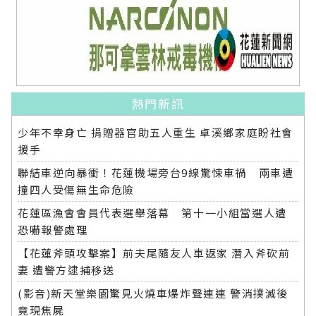
熱門新訊
少年不幸身亡 捐贈器官助五人重生 卓溪鄉家庭盼社會
援手
聯結車逆向暴衝！花蓮機場旁台9線驚悚車禍 兩車遭
撞四人受傷無生命危險
花蓮區漁會會員代表選舉落幕 第十一小組當選人遭
恐嚇報警處理
【花蓮斧頭攻擊案】前夫尾隨友人車返家 潛入斧砍前
妻 遭警方逮捕移送
(影音)新天堂樂園驚見火燒車爆炸聲連連 警消撲滅後
竟現焦屍