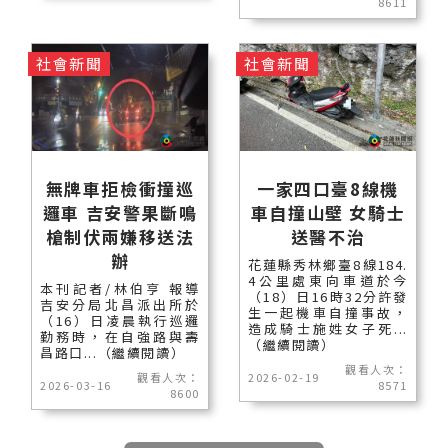
8611
社會新聞
社會新聞
無牌車拒檢衝撞巡
一家四口臺8線機
邏車 吉安警果斷鳴
車自撞山壁 女騎士
槍制伏兩嫌移送法
送醫不治
辦
花蓮縣秀林鄉臺8線184.
4公里處東向車道於今
本刊記者/林伯亨 報導
（18）日16時32分許發
吉安分局北昌派出所於
生一起機車自撞事故，
（16）日凌晨執行巡邏
造成騎士施姓女子死...
勤務時，在自強路與壽
（繼續閱讀）
昌路口...（繼續閱讀）
觀看人次：
觀看人次：
2026-02-19
2026-03-16
8571
8600