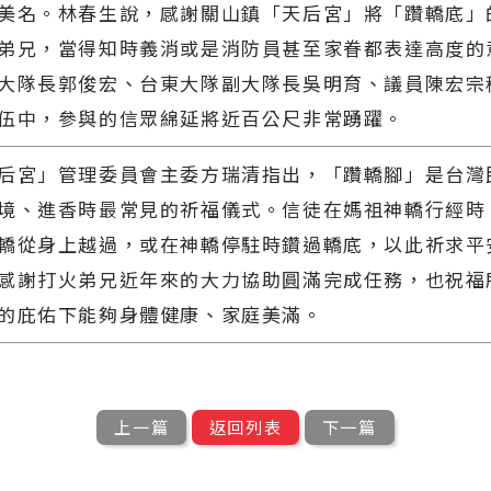
美名。林春生說，感謝關山鎮「天后宮」將「躦轎底」
弟兄，當得知時義消或是消防員甚至家眷都表達高度的
大隊長郭俊宏、台東大隊副大隊長吳明育、議員陳宏宗
伍中，參與的信眾綿延將近百公尺非常踴躍。
后宮」管理委員會主委方瑞清指出，「躦轎腳」是台灣
境、進香時最常見的祈福儀式。信徒在媽祖神轎行經時
轎從身上越過，或在神轎停駐時鑽過轎底，以此祈求平
感謝打火弟兄近年來的大力協助圓滿完成任務，也祝福
的庇佑下能夠身體健康、家庭美滿。
上一篇
返回列表
下一篇