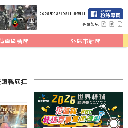
2026年08月09日 星期日
字體縮放
蓮南區新聞
外縣市新聞
瑞穗鄉
花蓮縣全區
玉里鎮
2024暑期夏令營專區
卓溪鄉
台北市
任躦轎底扛
富里鄉
新北市
台中市
彰化縣
高雄市