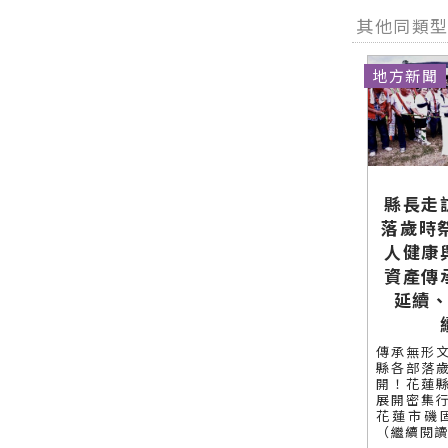
網站各類新
最快速的今
訊！
其他同類
聞－最快速
日新聞報導
的今日新聞
最新的在地
報導 最新的
資訊！
地方新聞
在地資訊！
縣長走
落歲時
人健康
資產傳
延續
傳承無形
縣各部落
開！花蓮
展開密集
花蓮市磯固（
（繼續閱