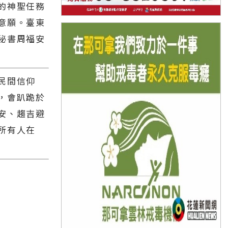
的神聖任務
意願。臺東
秘書周福安
民間信仰
，會趴跪於
安、趨吉避
所有人在