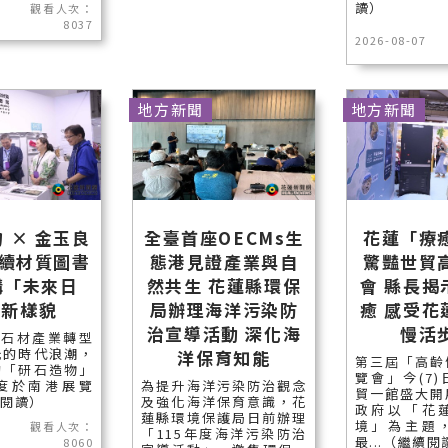
讀）
觀看人次：
8037
2026-08-07
地方新聞
地方新聞
 × 金玉良
全臺首座OECMs生
花蓮「療
永續材質圖書
態港見證產業與自
驚豔世貿
構「未來日
然共生 花蓮縣環保
會 縣長揭
」新樣貌
局辦理海洋污染防
癒 感受花
治宣導活動 深化海
慢活
石材產業轉型
光的時代浪潮，
洋保育知能
第三屆「高齡
的「研石造物」
覽會」今(7
度於南港展覽
為提升海洋污染防治觀念
貿一館盛大開
續閱讀）
及強化海洋保育意識，花
政府以「花
蓮縣環境保護局日前辦理
境」為主題
觀看人次：
「115年度海洋污染防治
最...（繼續閱
8060