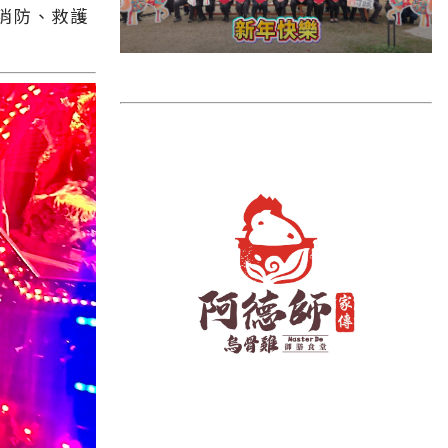
雲林縣
消防、救護
長濱鄉
台東市
池上鄉
鹿野鄉
彰化縣