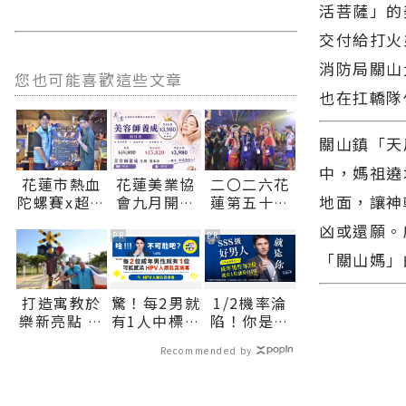
活菩薩」的
交付給打火
消防局關山
您也可能喜歡這些文章
也在扛轎隊
關山鎮「天
中，媽祖遶
花蓮市熱血
花蓮美業協
二〇二六花
地面，讓神
陀螺賽x超嗨
會九月開辦
蓮第五十八
演唱會
美容師養成
屆國際少年
凶或還願。
8/22、23接
班打造無痛
運動會盛大
PR
PR
力登場∣花
轉職首選 小
開幕 六十八
「關山媽」
蓮新聞網官
班制實作教
城逾千選手
方網站各類
學協助零基
齊聚花蓮∣
打造寓教於
驚！每2男就
1/2機率淪
新聞－最快
礎學員建立
花蓮新聞網
樂新亮點 大
有1人中標？
陷！你是好
速的今日新
扎實技術邁
官方網站各
本交通主題
不可能吧？
男人還是渣
聞報導 最新
向創業之路
類新聞－最
Recommended by
公園將開放
男？關鍵在
的在地資
∣花蓮新聞
快速的今日
體驗∣花蓮
這
訊！
網官方網站
新聞報導 最
新聞網官方
各類新聞－
新的在地資