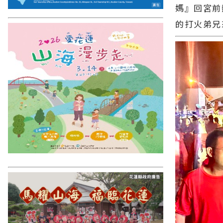
媽』回宮前
的打火弟兄