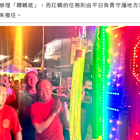
辦理「躦轎底」，而扛轎的任務則由平日負責守護地方
來擔任。