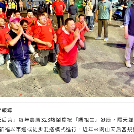
/報導
宮」每年農曆323熱鬧慶祝『媽祖生』誕辰，隔天並
祈福以車巡或徒步混搭模式進行。近年來關山天后宮規