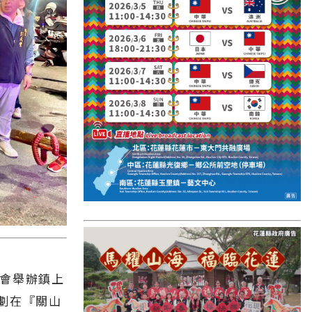
國外報導
台東縣
關山鎮
苗栗縣
其他地區
新竹市
和平鄉
台南市
澎湖縣
香港
會舉辦鎮上
台東市
劃在『關山