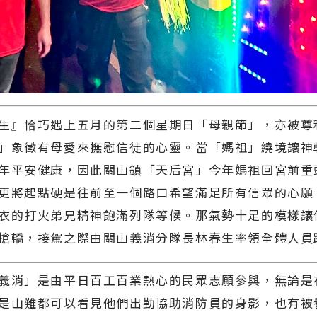
生』恰巧遇上五月的第二個星期日「母親節」，亦被尊
」象徵有母愛來撫慰信徒的心靈。當「媽祖」繞境讓神
年平安健康，因此關山鎮「天后宮」今年媽祖回宮前重
更將起點硬是往前至一個路口希望滿足所有信眾的心願
衣的打火弟兄精神飽滿列隊等候。那氣勢十足的模樣讓
搶轎，接駕之際由關山義消分隊長林春生率領全體人員
義消」是由平日百工百業熱心的民眾志願參與，無論是
是山難都可以看見他們出勤協助消防員的身影，也有被