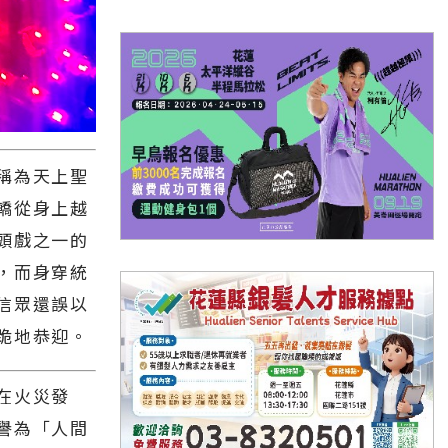
稱為天上聖
轎從身上越
頭戲之一的
，而身穿統
信眾還誤以
跪地恭迎。
在火災發
譽為「人間