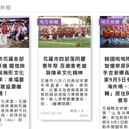
型新聞
地方新聞
地方新聞
訪花蓮各部
花蓮市四部落同慶
韓國啦啦
祭儀 關懷族
豐年祭 百歲耆老披
智媛穿原
與無形文化
肩傳承文化精神
手吉安鄉長
承：幸福要
家9月5日
花蓮市八月八日再迎來豐
年祭盛會，磯固、根努
、建設要繼
海共鳴•
夷、拉署旦及達蘇達蘇湳
續！
轉」原住
等四個部落接力舉辦豐年
祭，族人齊聚歡慶豐收、
豐年
文化資產，花蓮
迎...（繼續閱讀）
歲時祭儀熱烈展
花蓮縣吉安鄉
縣長徐榛蔚今日
觀看人次：
事「山海共
2026-08-08
行程，依序前往
8045
轉」原住民族
iku）部...
將在9月5日
讀）
動休閒園區熱.