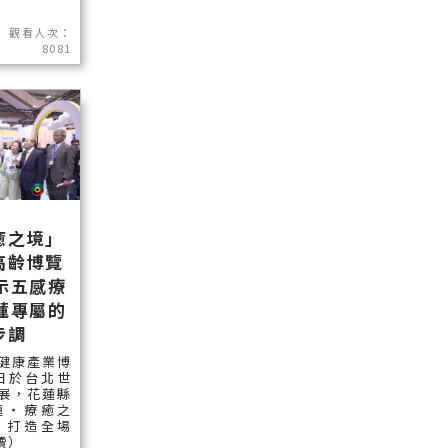
觀看人次：
8081
癒之境」
高齡博覽
示五感療
蓮專屬的
步調
健康產業博
)日於台北世
展，花蓮縣
蓮‧療癒之
，打造全場
讀）