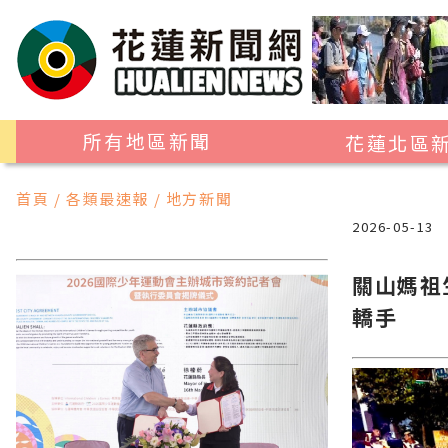
所有地區新聞
花蓮北區
花蓮市
首頁 / 各類最速報 / 地方新聞
吉安鄉
2026-05-13
新城鄉
關山媽祖
秀林鄉
轎手