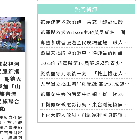
熱門新訊
花蓮建商捲款落跑 吉安「綠野仙蹤」整棟2.6億將法拍
花蓮搜救犬Wilson執勤英勇成名 訓練意外墜落離世 消防局將為其立碑追思
壽豐咖啡香漫遊全民廣場登場 職人市集手作體驗品味慢活氛圍
颱風天招牌掉落砸車，律師告訴你誰該賠償
2023年花蓮縣第10屆夢想起飛青少年發明展 自強國中拿下第一名與第二名
隊女神河
民服飾攜
災後堅守到最後一刻 「挖土機超人」因感染離世
 期待大
大學獨立招生海星創紀錄 高達九成錄取國立大學 東華大學錄取21人 歷年最多
參加「山
族音流
花蓮女中旁的阿婆牛肉麵，從一碗20元的牛肉湯開始到40年不變的人情味
民族聯合
手機剪輯微電影行銷，東台灣記協開班授課獲好評
節
下雨天的大飛蛾，飛到家裡就真的慘了
年度文化盛
鳴•族音流
聯合豐年節
將在吉安鄉運
..（繼續閱