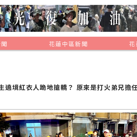
新聞
花蓮中區新聞
花
壽豐鄉
鳳林鎮
萬榮鄉
生遶境紅衣人跪地搶轎？ 原來是打火弟兄擔
光復鄉
豐濱鄉