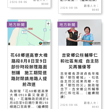
2026-08-06
8040
觀看人次：
2026-08-06
8040
地方新聞
地方新聞
花68鄉道高寮大橋
吉安鄉公所輔導仁
路段8月8日至9日
和社區有成 自主防
部份時段辦理路面
災再獲優等
刨鋪 施工期間道
吉安鄉長游淑貞長年推
動「韌性鄉城」、社區
路封閉請用路人提
自主防災成果亮眼，在
前改道
其「韌性防災」施政理
念下，吉安鄉公所輔導
為辦理「花68鄉道高寮
的仁和社區...（繼續閱
大橋0918震災復建工
讀）
程」，花蓮縣政府將於8
月8日至9日進行東側193
觀看人次：
2026-08-06
線路口至高寮...（繼續閱
8043