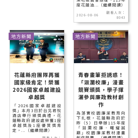
度花蓮油...（繼續閱讀）
觀看人次：
2026-08-06
8043
地方新聞
地方新聞
花蓮縣府團隊再獲
青春畫筆拒誘惑！
國家級肯定！榮獲
「洄瀾校廉」漫畫
2026國家卓越建設
競賽頒獎，學子揮
卓越獎
灑參與廉政教材創
作
「2026國家卓越建設
獎」本月3日於台北君悅
為落實校園廉潔教育向
酒店舉行頒獎典禮，花
下扎根，花蓮縣政府於
蓮縣政府建設處榮獲1座
昨（5）日舉辦115年度
卓越獎及1座優質獎肯
「洄瀾校廉．曙耀誠
定，...（繼續閱讀）
巔」校園廉潔教材漫畫
創作競賽...（繼續閱讀）
觀看人次：