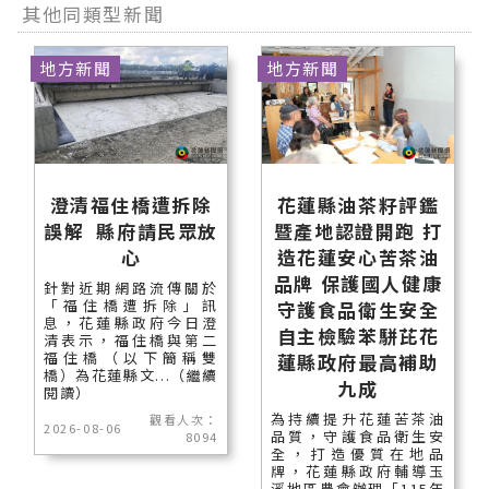
其他同類型新聞
地方新聞
地方新聞
澄清福住橋遭拆除
花蓮縣油茶籽評鑑
誤解 縣府請民眾放
暨產地認證開跑 打
心
造花蓮安心苦茶油
品牌 保護國人健康
針對近期網路流傳關於
「福住橋遭拆除」訊
守護食品衛生安全
息，花蓮縣政府今日澄
自主檢驗苯駢芘花
清表示，福住橋與第二
福住橋（以下簡稱雙
蓮縣政府最高補助
橋）為花蓮縣文...（繼續
九成
閱讀）
為持續提升花蓮苦茶油
觀看人次：
2026-08-06
品質，守護食品衛生安
8094
全，打造優質在地品
牌，花蓮縣政府輔導玉
溪地區農會辦理「115年