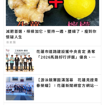
減肥首選，檸檬加它，堅持一週，腰細了，瘦到你
懷疑人生
新素簡
花蓮市道路建設獲中央肯定 勇奪
「2026馬路好行評選」優良、佳
作雙獎∣花蓮新聞網官方網站各類
新聞－最快速的今日新聞報導 最
新的在地資訊！
【游泳競賽圓滿落幕 花蓮見證青
春榮耀】∣花蓮新聞網官方網站各
類新聞－最快速的今日新聞報導
最新的在地資訊！