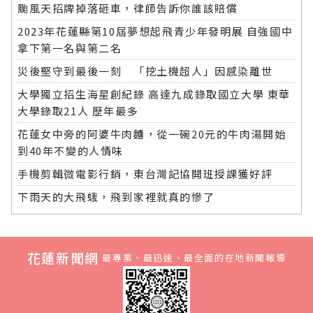
颱風天招牌掉落砸車，律師告訴你誰該賠償
2023年花蓮縣第10屆夢想起飛青少年發明展 自強國中
拿下第一名與第二名
災後堅守到最後一刻 「挖土機超人」因感染離世
大學獨立招生海星創紀錄 高達九成錄取國立大學 東華
大學錄取21人 歷年最多
花蓮女中旁的阿婆牛肉麵，從一碗20元的牛肉湯開始
到40年不變的人情味
手機剪輯微電影行銷，東台灣記協開班授課獲好評
下雨天的大飛蛾，飛到家裡就真的慘了
花蓮新聞網
最專業、最迅速、最全面的在地新聞報導