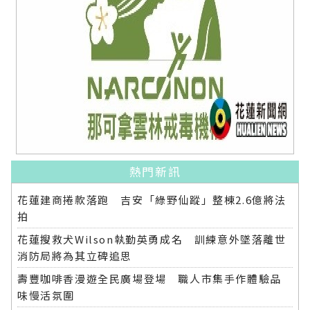
熱門新訊
花蓮建商捲款落跑 吉安「綠野仙蹤」整棟2.6億將法
拍
花蓮搜救犬Wilson執勤英勇成名 訓練意外墜落離世
消防局將為其立碑追思
壽豐咖啡香漫遊全民廣場登場 職人市集手作體驗品
味慢活氛圍