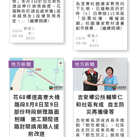
獎」本月3日於台北君悅
為落實校園廉潔教育向
酒店舉行頒獎典禮，花
下扎根，花蓮縣政府於
蓮縣政府建設處榮獲1座
昨（5）日舉辦115年度
卓越獎及1座優質獎肯
「洄瀾校廉．曙耀誠
定，...（繼續閱讀）
巔」校園廉潔教材漫畫
創作競賽...（繼續閱讀）
觀看人
2026-
次：
08-06
觀看人
8032
2026-
次：
08-06
8030
地方新聞
地方新聞
花68鄉道高寮大橋
吉安鄉公所輔導仁
路段8月8日至9日
和社區有成 自主防
部份時段辦理路面
災再獲優等
刨鋪 施工期間道
吉安鄉長游淑貞長年推
動「韌性鄉城」、社區
路封閉請用路人提
自主防災成果亮眼，在
前改道
其「韌性防災」施政理