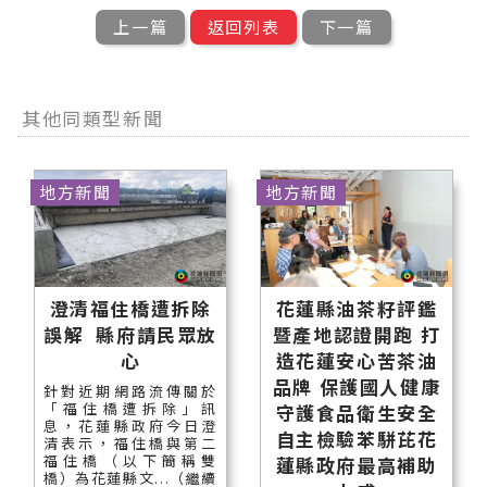
上一篇
返回列表
下一篇
其他同類型新聞
地方新聞
地方新聞
澄清福住橋遭拆除
花蓮縣油茶籽評鑑
誤解 縣府請民眾放
暨產地認證開跑 打
心
造花蓮安心苦茶油
品牌 保護國人健康
針對近期網路流傳關於
「福住橋遭拆除」訊
守護食品衛生安全
息，花蓮縣政府今日澄
自主檢驗苯駢芘花
清表示，福住橋與第二
福住橋（以下簡稱雙
蓮縣政府最高補助
橋）為花蓮縣文...（繼續