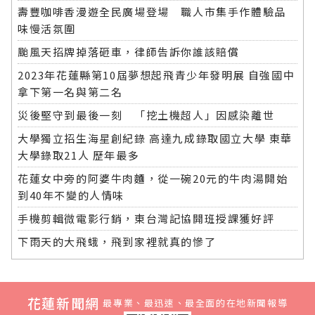
壽豐咖啡香漫遊全民廣場登場 職人市集手作體驗品
味慢活氛圍
颱風天招牌掉落砸車，律師告訴你誰該賠償
2023年花蓮縣第10屆夢想起飛青少年發明展 自強國中
拿下第一名與第二名
災後堅守到最後一刻 「挖土機超人」因感染離世
大學獨立招生海星創紀錄 高達九成錄取國立大學 東華
大學錄取21人 歷年最多
花蓮女中旁的阿婆牛肉麵，從一碗20元的牛肉湯開始
到40年不變的人情味
手機剪輯微電影行銷，東台灣記協開班授課獲好評
下雨天的大飛蛾，飛到家裡就真的慘了
花蓮新聞網
最專業、最迅速、最全面的在地新聞報導