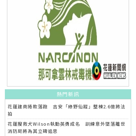
熱門新訊
花蓮建商捲款落跑 吉安「綠野仙蹤」整棟2.6億將法
拍
花蓮搜救犬Wilson執勤英勇成名 訓練意外墜落離世
消防局將為其立碑追思