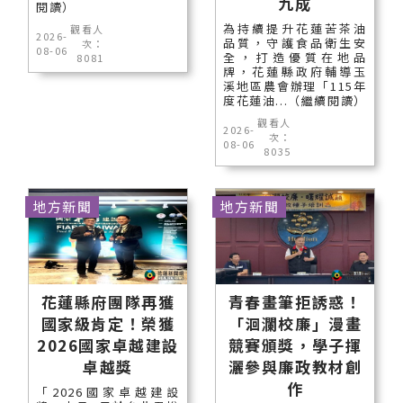
九成
閱讀）
為持續提升花蓮苦茶油
觀看人
2026-
品質，守護食品衛生安
次：
08-06
全，打造優質在地品
8081
牌，花蓮縣政府輔導玉
溪地區農會辦理「115年
度花蓮油...（繼續閱讀）
觀看人
2026-
次：
08-06
8035
地方新聞
地方新聞
花蓮縣府團隊再獲
青春畫筆拒誘惑！
國家級肯定！榮獲
「洄瀾校廉」漫畫
2026國家卓越建設
競賽頒獎，學子揮
卓越獎
灑參與廉政教材創
作
「2026國家卓越建設