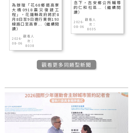
念下，吉安鄉公所輔導
為辦理「花68鄉道高寮
的仁和社區...（繼續閱
大橋0918震災復建工
讀）
程」，花蓮縣政府將於8
月8日至9日進行東側193
觀看人
2026-
線路口至高寮...（繼續閱
次：
08-06
讀）
8035
觀看人
2026-
次：
08-06
8038
觀看更多同類型新聞