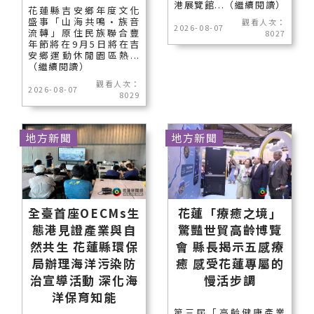
港展覽館...（繼續閱讀）
花蓮縣吉安鄉年度文化
盛事「山海共鳴•族音
觀看人次：
2026-08-07
流轉」原住民族聯合豐
8027
年節將在9月5日將在吉
安鄉運動休閒園區熱...
（繼續閱讀）
觀看人次：
2026-08-07
8029
地方新聞
地方新聞
全臺首座OECMs生
花蓮「療癒之境」
態港見證產業與自
驚豔世貿高齡博覽
然共生 花蓮縣環保
會 縣長揭示五感療
局辦理海洋污染防
癒 感受花蓮專屬的
治宣導活動 深化海
慢活步調
洋保育知能
第三屆「高齡健康產業