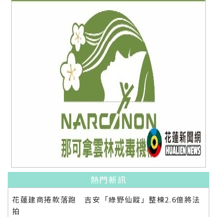
熱門新訊
花蓮建商捲款落跑 吉安「綠野仙蹤」整棟2.6億將法
拍