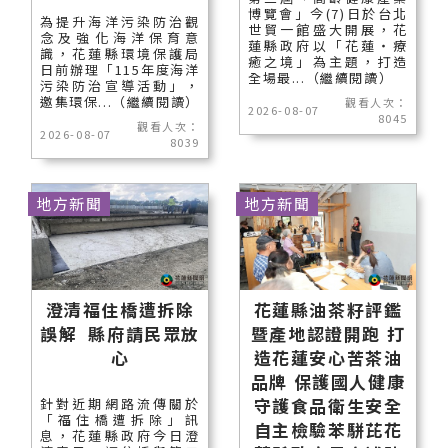
博覽會」今(7)日於台北
為提升海洋污染防治觀
世貿一館盛大開展，花
念及強化海洋保育意
蓮縣政府以「花蓮‧療
識，花蓮縣環境保護局
癒之境」為主題，打造
日前辦理「115年度海洋
全場最...（繼續閱讀）
污染防治宣導活動」，
邀集環保...（繼續閱讀）
觀看人次：
2026-08-07
8045
觀看人次：
2026-08-07
8039
地方新聞
地方新聞
澄清福住橋遭拆除
花蓮縣油茶籽評鑑
誤解 縣府請民眾放
暨產地認證開跑 打
心
造花蓮安心苦茶油
品牌 保護國人健康
守護食品衛生安全
針對近期網路流傳關於
「福住橋遭拆除」訊
自主檢驗苯駢芘花
息，花蓮縣政府今日澄