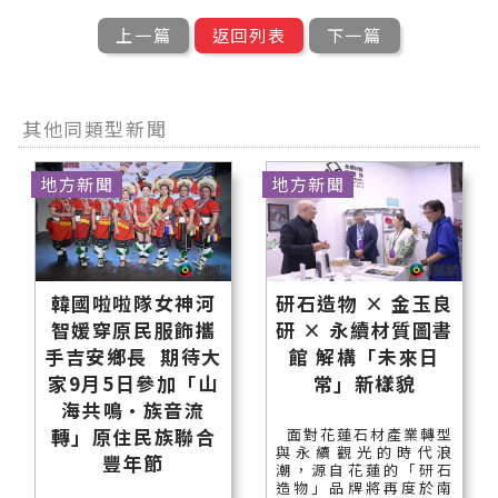
上一篇
返回列表
下一篇
其他同類型新聞
地方新聞
地方新聞
韓國啦啦隊女神河
研石造物 × 金玉良
智媛穿原民服飾攜
研 × 永續材質圖書
手吉安鄉長 期待大
館 解構「未來日
家9月5日參加「山
常」新樣貌
海共鳴•族音流
轉」原住民族聯合
面對花蓮石材產業轉型
與永續觀光的時代浪
豐年節
潮，源自花蓮的「研石
造物」品牌將再度於南