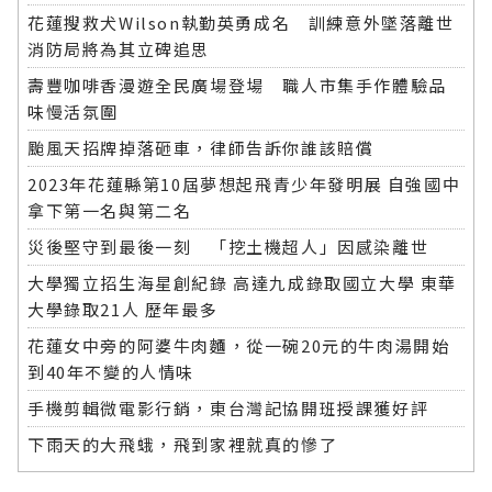
花蓮搜救犬Wilson執勤英勇成名 訓練意外墜落離世
消防局將為其立碑追思
壽豐咖啡香漫遊全民廣場登場 職人市集手作體驗品
味慢活氛圍
颱風天招牌掉落砸車，律師告訴你誰該賠償
2023年花蓮縣第10屆夢想起飛青少年發明展 自強國中
拿下第一名與第二名
災後堅守到最後一刻 「挖土機超人」因感染離世
大學獨立招生海星創紀錄 高達九成錄取國立大學 東華
大學錄取21人 歷年最多
花蓮女中旁的阿婆牛肉麵，從一碗20元的牛肉湯開始
到40年不變的人情味
手機剪輯微電影行銷，東台灣記協開班授課獲好評
下雨天的大飛蛾，飛到家裡就真的慘了