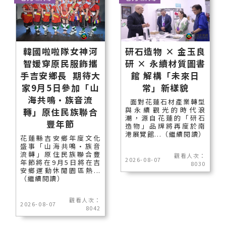
韓國啦啦隊女神河
研石造物 × 金玉良
智媛穿原民服飾攜
研 × 永續材質圖書
手吉安鄉長 期待大
館 解構「未來日
家9月5日參加「山
常」新樣貌
海共鳴•族音流
面對花蓮石材產業轉型
與永續觀光的時代浪
轉」原住民族聯合
潮，源自花蓮的「研石
豐年節
造物」品牌將再度於南
港展覽館...（繼續閱讀）
花蓮縣吉安鄉年度文化
盛事「山海共鳴•族音
流轉」原住民族聯合豐
觀看人次：
2026-08-07
年節將在9月5日將在吉
8030
安鄉運動休閒園區熱...
（繼續閱讀）
觀看人次：
2026-08-07
8042