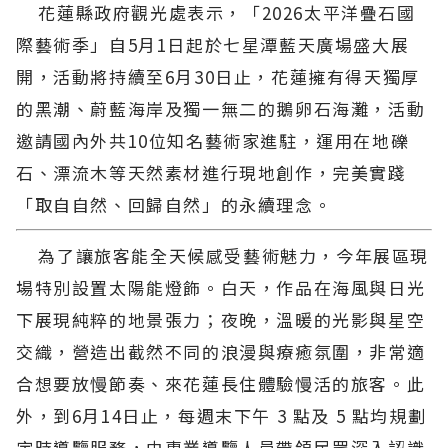
花蓮縣政府觀光處表示，「2026太平洋疊石國
際藝術季」自5月1日起於七星潭藍天廣場盛大展
開，活動將持續至6月30日止，花蓮擁有得天獨厚
的黑潮、蔚藍海岸及獨一無二的鵝卵石海灘，活動
邀請國內外共10位知名藝術家進駐，運用在地礫
石、漂流木等天然素材進行現地創作，完美實踐
「取自自然、回歸自然」的永續理念。
為了讓旅客能全天候感受藝術魅力，今年展區現
場特別設置太陽能燈飾。白天，作品在海風與日光
下展現純粹的地景張力；夜晚，溫暖的光影與星空
交織，營造出截然不同的浪漫與療癒氛圍，非常適
合想要放慢節奏、來花蓮長住體驗慢活的旅客。此
外，到6月14日止，每週末下午 3 點及 5 點均規劃
定時導覽服務，由專業導覽人員帶領民眾深入認識