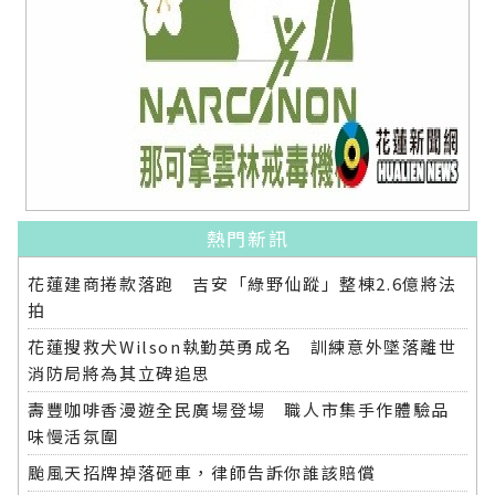
熱門新訊
花蓮建商捲款落跑 吉安「綠野仙蹤」整棟2.6億將法
拍
花蓮搜救犬Wilson執勤英勇成名 訓練意外墜落離世
消防局將為其立碑追思
壽豐咖啡香漫遊全民廣場登場 職人市集手作體驗品
味慢活氛圍
颱風天招牌掉落砸車，律師告訴你誰該賠償