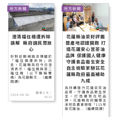
地方新聞
地方新聞
澄清福住橋遭拆除
花蓮縣油茶籽評鑑
誤解 縣府請民眾放
暨產地認證開跑 打
心
造花蓮安心苦茶油
品牌 保護國人健康
針對近期網路流傳關於
「福住橋遭拆除」訊
守護食品衛生安全
息，花蓮縣政府今日澄
自主檢驗苯駢芘花
清表示，福住橋與第二
福住橋（以下簡稱雙
蓮縣政府最高補助
橋）為花蓮縣文...（繼續
九成
閱讀）
為持續提升花蓮苦茶油
品質，守護食品衛生安
觀看人次：
2026-08-06
全，打造優質在地品
8111
牌，花蓮縣政府輔導玉
溪地區農會辦理「115年
度花蓮油...（繼續閱讀）