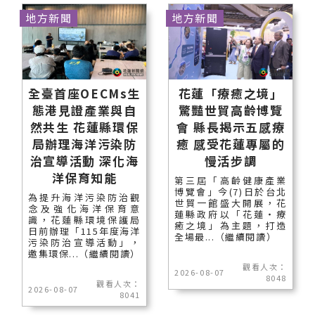
地方新聞
地方新聞
全臺首座OECMs生
花蓮「療癒之境」
態港見證產業與自
驚豔世貿高齡博覽
然共生 花蓮縣環保
會 縣長揭示五感療
局辦理海洋污染防
癒 感受花蓮專屬的
治宣導活動 深化海
慢活步調
洋保育知能
第三屆「高齡健康產業
博覽會」今(7)日於台北
為提升海洋污染防治觀
世貿一館盛大開展，花
念及強化海洋保育意
蓮縣政府以「花蓮‧療
識，花蓮縣環境保護局
癒之境」為主題，打造
日前辦理「115年度海洋
全場最...（繼續閱讀）
污染防治宣導活動」，
邀集環保...（繼續閱讀）
觀看人次：
2026-08-07
8048
觀看人次：
2026-08-07
8041