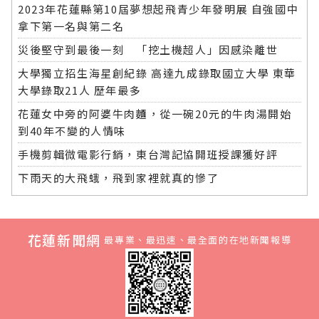
2023年花蓮縣第10屆夢想起飛青少年發明展 自強國中
拿下第一名與第二名
災後堅守到最後一刻 「挖土機超人」因感染離世
大學獨立招生海星創紀錄 高達九成錄取國立大學 東華
大學錄取21人 歷年最多
花蓮女中旁的阿婆牛肉麵，從一碗20元的牛肉湯開始
到40年不變的人情味
手機剪輯微電影行銷，東台灣記協開班授課獲好評
下雨天的大飛蛾，飛到家裡就真的慘了
花蓮新聞網
最專業、最迅速、最全面的在地新聞報導