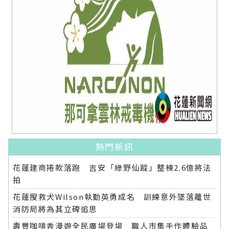
熱門新訊
花蓮建商捲款落跑 吉安「綠野仙蹤」整棟2.6億將法
拍
花蓮搜救犬Wilson執勤英勇成名 訓練意外墜落離世
消防局將為其立碑追思
壽豐咖啡香漫遊全民廣場登場 職人市集手作體驗品