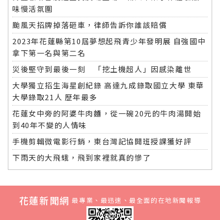
味慢活氛圍
颱風天招牌掉落砸車，律師告訴你誰該賠償
2023年花蓮縣第10屆夢想起飛青少年發明展 自強國中
拿下第一名與第二名
災後堅守到最後一刻 「挖土機超人」因感染離世
大學獨立招生海星創紀錄 高達九成錄取國立大學 東華
大學錄取21人 歷年最多
花蓮女中旁的阿婆牛肉麵，從一碗20元的牛肉湯開始
到40年不變的人情味
手機剪輯微電影行銷，東台灣記協開班授課獲好評
下雨天的大飛蛾，飛到家裡就真的慘了
花蓮新聞網
最專業、最迅速、最全面的在地新聞報導