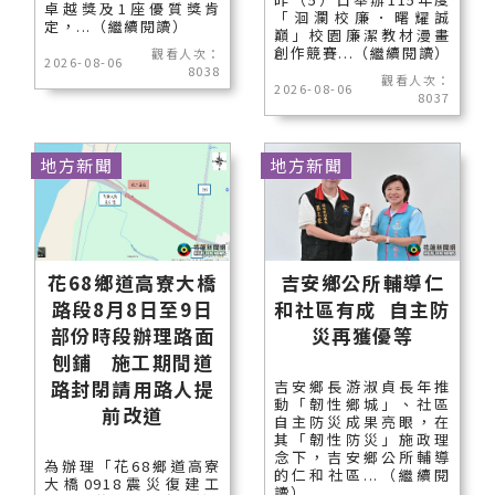
卓越獎及1座優質獎肯
「洄瀾校廉．曙耀誠
定，...（繼續閱讀）
巔」校園廉潔教材漫畫
創作競賽...（繼續閱讀）
觀看人次：
2026-08-06
8038
觀看人次：
2026-08-06
8037
地方新聞
地方新聞
花68鄉道高寮大橋
吉安鄉公所輔導仁
路段8月8日至9日
和社區有成 自主防
部份時段辦理路面
災再獲優等
刨鋪 施工期間道
路封閉請用路人提
吉安鄉長游淑貞長年推
動「韌性鄉城」、社區
前改道
自主防災成果亮眼，在
其「韌性防災」施政理
念下，吉安鄉公所輔導
為辦理「花68鄉道高寮
的仁和社區...（繼續閱
大橋0918震災復建工
讀）