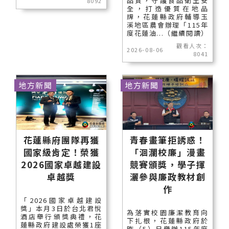
品質，守護食品衛生安
8092
全，打造優質在地品
牌，花蓮縣政府輔導玉
溪地區農會辦理「115年
度花蓮油...（繼續閱讀）
觀看人次：
2026-08-06
8041
地方新聞
地方新聞
花蓮縣府團隊再獲
青春畫筆拒誘惑！
國家級肯定！榮獲
「洄瀾校廉」漫畫
2026國家卓越建設
競賽頒獎，學子揮
卓越獎
灑參與廉政教材創
作
「2026國家卓越建設
獎」本月3日於台北君悅
為落實校園廉潔教育向
酒店舉行頒獎典禮，花
下扎根，花蓮縣政府於
蓮縣政府建設處榮獲1座
昨（5）日舉辦115年度