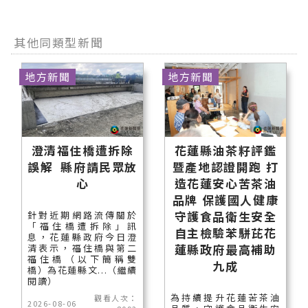
其他同類型新聞
地方新聞
地方新聞
澄清福住橋遭拆除
花蓮縣油茶籽評鑑
誤解 縣府請民眾放
暨產地認證開跑 打
心
造花蓮安心苦茶油
品牌 保護國人健康
守護食品衛生安全
針對近期網路流傳關於
「福住橋遭拆除」訊
自主檢驗苯駢芘花
息，花蓮縣政府今日澄
蓮縣政府最高補助
清表示，福住橋與第二
福住橋（以下簡稱雙
九成
橋）為花蓮縣文...（繼續
閱讀）
為持續提升花蓮苦茶油
觀看人次：
2026-08-06