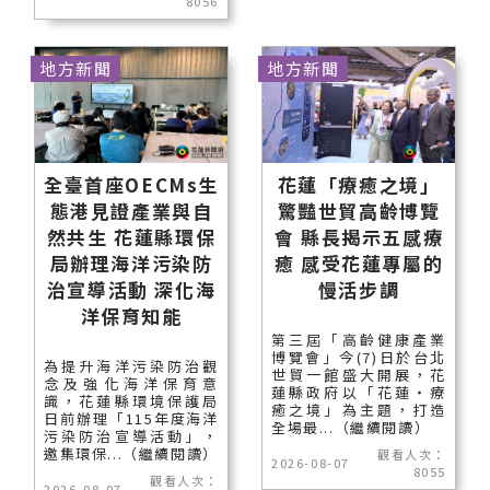
8056
地方新聞
地方新聞
全臺首座OECMs生
花蓮「療癒之境」
態港見證產業與自
驚豔世貿高齡博覽
然共生 花蓮縣環保
會 縣長揭示五感療
局辦理海洋污染防
癒 感受花蓮專屬的
治宣導活動 深化海
慢活步調
洋保育知能
第三屆「高齡健康產業
博覽會」今(7)日於台北
為提升海洋污染防治觀
世貿一館盛大開展，花
念及強化海洋保育意
蓮縣政府以「花蓮‧療
識，花蓮縣環境保護局
癒之境」為主題，打造
日前辦理「115年度海洋
全場最...（繼續閱讀）
污染防治宣導活動」，
邀集環保...（繼續閱讀）
觀看人次：
2026-08-07
8055
觀看人次：
2026-08-07