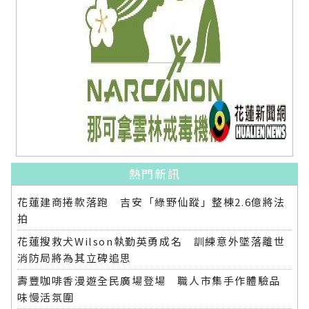
熱門新訊
花蓮建商捲款落跑 吉安「綠野仙蹤」整棟2.6億將法
拍
花蓮搜救犬Wilson執勤英勇成名 訓練意外墜落離世
消防局將為其立碑追思
壽豐咖啡香漫遊全民廣場登場 職人市集手作體驗品
味慢活氛圍