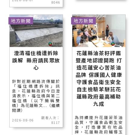
8046
地方新聞
地方新聞
澄清福住橋遭拆除
花蓮縣油茶籽評鑑
誤解 縣府請民眾放
暨產地認證開跑 打
心
造花蓮安心苦茶油
品牌 保護國人健康
守護食品衛生安全
針對近期網路流傳關於
「福住橋遭拆除」訊
自主檢驗苯駢芘花
息，花蓮縣政府今日澄
蓮縣政府最高補助
清表示，福住橋與第二
福住橋（以下簡稱雙
九成
橋）為花蓮縣文...（繼續
閱讀）
為持續提升花蓮苦茶油
觀看人次：
2026-08-06
品質，守護食品衛生安
8117
全，打造優質在地品
牌，花蓮縣政府輔導玉