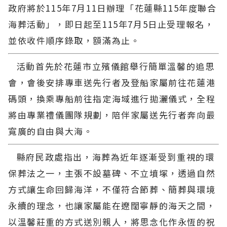
政府將於115年7月11日辦理「花蓮縣115年度聯合
海葬活動」，即日起至115年7月5日止受理報名，
並依收件順序錄取，額滿為止。
活動首先於花蓮市立殯儀館舉行簡單溫馨的追思
會，會後安排專車送先行者及登船家屬前往花蓮港
碼頭，換乘專船前往指定海域進行拋灑儀式，全程
將由專業禮儀團隊規劃，陪伴家屬送先行者奔向最
寬廣的自由與大海。
縣府民政處指出，海葬為近年逐漸受到重視的環
保葬法之一，主張不設墓碑、不立墳塚，透過自然
方式讓生命回歸海洋，不僅符合節葬、簡葬與環境
永續的理念，也讓家屬能在遼闊寧靜的海天之間，
以溫馨莊重的方式送別親人，將思念化作永恆的祝