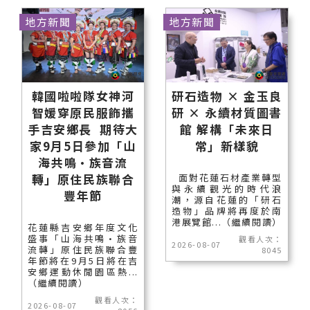
地方新聞
地方新聞
韓國啦啦隊女神河
研石造物 × 金玉良
智媛穿原民服飾攜
研 × 永續材質圖書
手吉安鄉長 期待大
館 解構「未來日
家9月5日參加「山
常」新樣貌
海共鳴•族音流
轉」原住民族聯合
面對花蓮石材產業轉型
與永續觀光的時代浪
豐年節
潮，源自花蓮的「研石
造物」品牌將再度於南
港展覽館...（繼續閱讀）
花蓮縣吉安鄉年度文化
盛事「山海共鳴•族音
觀看人次：
2026-08-07
流轉」原住民族聯合豐
8045
年節將在9月5日將在吉
安鄉運動休閒園區熱...
（繼續閱讀）
觀看人次：
2026-08-07