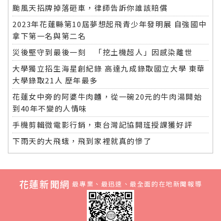
颱風天招牌掉落砸車，律師告訴你誰該賠償
2023年花蓮縣第10屆夢想起飛青少年發明展 自強國中
拿下第一名與第二名
災後堅守到最後一刻 「挖土機超人」因感染離世
大學獨立招生海星創紀錄 高達九成錄取國立大學 東華
大學錄取21人 歷年最多
花蓮女中旁的阿婆牛肉麵，從一碗20元的牛肉湯開始
到40年不變的人情味
手機剪輯微電影行銷，東台灣記協開班授課獲好評
下雨天的大飛蛾，飛到家裡就真的慘了
花蓮新聞網
最專業、最迅速、最全面的在地新聞報導