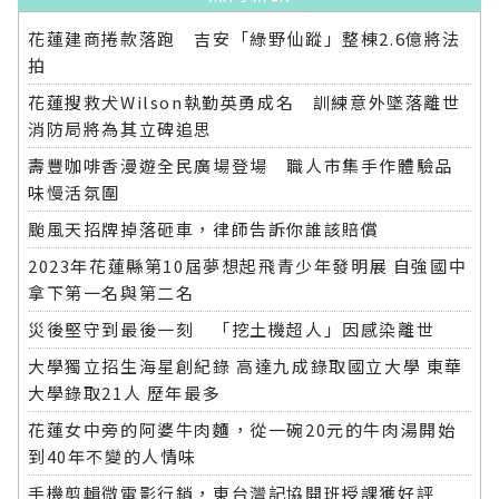
花蓮建商捲款落跑 吉安「綠野仙蹤」整棟2.6億將法
拍
花蓮搜救犬Wilson執勤英勇成名 訓練意外墜落離世
消防局將為其立碑追思
壽豐咖啡香漫遊全民廣場登場 職人市集手作體驗品
味慢活氛圍
颱風天招牌掉落砸車，律師告訴你誰該賠償
2023年花蓮縣第10屆夢想起飛青少年發明展 自強國中
拿下第一名與第二名
災後堅守到最後一刻 「挖土機超人」因感染離世
大學獨立招生海星創紀錄 高達九成錄取國立大學 東華
大學錄取21人 歷年最多
花蓮女中旁的阿婆牛肉麵，從一碗20元的牛肉湯開始
到40年不變的人情味
手機剪輯微電影行銷，東台灣記協開班授課獲好評