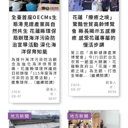
全臺首座OECMs生
花蓮「療癒之境」
態港見證產業與自
驚豔世貿高齡博覽
然共生 花蓮縣環保
會 縣長揭示五感療
局辦理海洋污染防
癒 感受花蓮專屬的
治宣導活動 深化海
慢活步調
洋保育知能
第三屆「高齡健康產業
博覽會」今(7)日於台北
為提升海洋污染防治觀
世貿一館盛大開展，花
念及強化海洋保育意
蓮縣政府以「花蓮‧療
識，花蓮縣環境保護局
癒之境」為主題，打造
日前辦理「115年度海洋
全場最...（繼續閱讀）
污染防治宣導活動」，
邀集環保...（繼續閱讀）
觀看人
2026-
次：
觀看人
08-07
2026-
8056
次：
08-07
8047
地方新聞
地方新聞