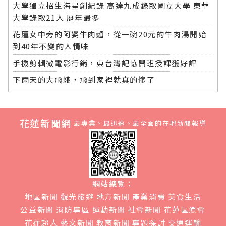
大學獨立招生海星創紀錄 高達九成錄取國立大學 東華
大學錄取21人 歷年最多
花蓮女中旁的阿婆牛肉麵，從一碗20元的牛肉湯開始
到40年不變的人情味
手機剪輯微電影行銷，東台灣記協開班授課獲好評
下雨天的大飛蛾，飛到家裡就真的慘了
花蓮新聞網
最專業、最迅速、最全面的在地新聞報導
網站總覽：
地區新聞
觀光旅遊
地方新聞
產業消費
美食生活
公益新聞
消防專區
運動新聞
社會新聞
花蓮區漁會
花蓮超人
藝文新聞
教育新聞
專題探討
交通運輸