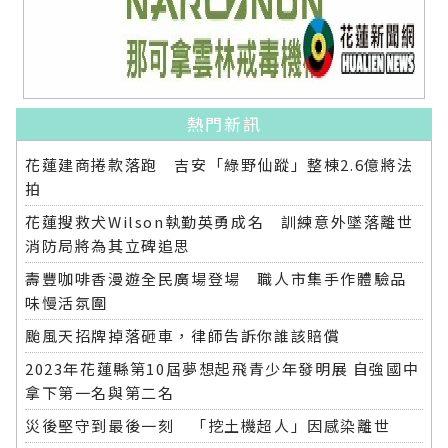
熱門新訊
花蓮建商捲款落跑 吉安「綠野仙蹤」整棟2.6億將法
拍
花蓮搜救犬Wilson執勤英勇成名 訓練意外墜落離世
消防局將為其立碑追思
壽豐咖啡香漫遊全民廣場登場 職人市集手作體驗品
味慢活氛圍
颱風天招牌掉落砸車，律師告訴你誰該賠償
2023年花蓮縣第10屆夢想起飛青少年發明展 自強國中
拿下第一名與第二名
災後堅守到最後一刻 「挖土機超人」因感染離世