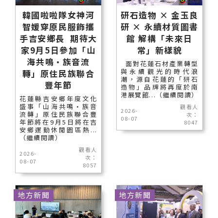
韓國啦啦隊女神河
研石造物 × 金玉良
智媛穿原民服飾攜
研 × 永續材質圖書
手吉安鄉長 期待大
館 解構「未來日
家9月5日參加「山
常」新樣貌
海共鳴•族音流
面對花蓮石材產業轉型
與永續觀光的時代浪
轉」原住民族聯合
潮，源自花蓮的「研石
豐年節
造物」品牌將再度於南
港展覽館...（繼續閱讀）
花蓮縣吉安鄉年度文化
盛事「山海共鳴•族音
觀看人
2026-
流轉」原住民族聯合豐
次：
08-07
年節將在9月5日將在吉
8047
安鄉運動休閒園區熱...
（繼續閱讀）
觀看人
2026-
次：
08-07
8057
地方新聞
地方新聞