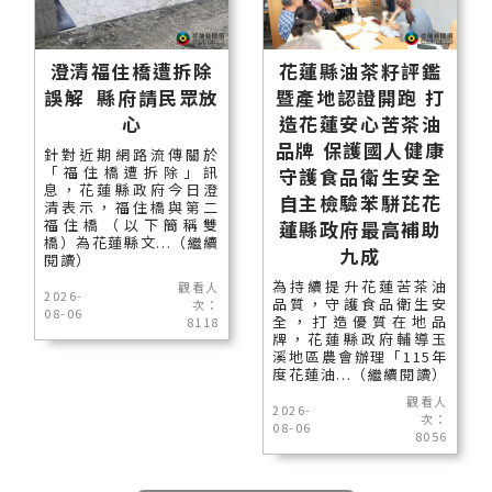
澄清福住橋遭拆除
花蓮縣油茶籽評鑑
誤解 縣府請民眾放
暨產地認證開跑 打
心
造花蓮安心苦茶油
品牌 保護國人健康
針對近期網路流傳關於
「福住橋遭拆除」訊
守護食品衛生安全
息，花蓮縣政府今日澄
自主檢驗苯駢芘花
清表示，福住橋與第二
福住橋（以下簡稱雙
蓮縣政府最高補助
橋）為花蓮縣文...（繼續
九成
閱讀）
為持續提升花蓮苦茶油
觀看人
2026-
品質，守護食品衛生安
次：
08-06
全，打造優質在地品
8118
牌，花蓮縣政府輔導玉
溪地區農會辦理「115年
度花蓮油...（繼續閱讀）
觀看人
2026-
次：
08-06
8056