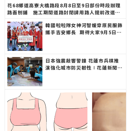
花68鄉道高寮大橋路段8月8日至9日部份時段辦理
路面刨鋪 施工期間道路封閉請用路人提前改道∣
花蓮新聞網官方網站各類新聞－最快速的今日新聞
韓國啦啦隊女神河智媛穿原民服飾
報導 最新的在地資訊！
攜手吉安鄉長 期待大家9月5日參
加「山海共鳴•族音流轉」原住民
族聯合豐年節∣花蓮新聞網官方網
站各類新聞－最快速的今日新聞報
導 最新的在地資訊！
日本強震敲響警鐘 花蓮市兵棋推
演強化城市防災韌性∣花蓮新聞網
官方網站各類新聞－最快速的今日
新聞報導 最新的在地資訊！