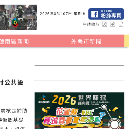
2026年08月07日 星期五
字體縮放
蓮南區新聞
外縣市新聞
瑞穗鄉
花蓮縣全區
玉里鎮
2024暑期夏令營專區
卓溪鄉
台北市
檢討公共設
富里鄉
新北市
台中市
彰化縣
日前核定補助
善偏鄉基礎
高雄市
國小、卓溪