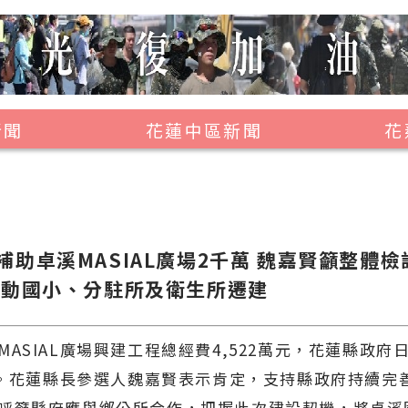
新聞
花蓮中區新聞
花
壽豐鄉
鳳林鎮
萬榮鄉
補助卓溪MASIAL廣場2千萬 魏嘉賢籲整體
光復鄉
推動國小、分駐所及衛生所遷建
豐濱鄉
MASIAL廣場興建工程總經費4,522萬元，花蓮縣政府
萬元。花蓮縣長參選人魏嘉賢表示肯定，支持縣政府持續完
呼籲縣府應與鄉公所合作，把握此次建設契機，將卓溪