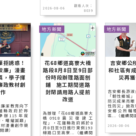
觀看人次：
2026-08-06
8039
地方新聞
地方新聞
筆拒誘惑！
花68鄉道高寮大橋
吉安鄉公
校廉」漫畫
路段8月8日至9日部
和社區有成
獎，學子揮
份時段辦理路面刨
災再獲
廉政教材創
鋪 施工期間道路
作
封閉請用路人提前
吉安鄉長游淑
「韌性鄉城」
改道
防災成果亮眼
園廉潔教育向下
性防災」施政
蓮縣政府於昨
安鄉公所輔
為辦理「花68鄉道高寮大
舉辦115年度
區...（繼續閱
橋0918震災復建工
廉．曙耀誠巔」
程」，花蓮縣政府將於8
教材漫畫創作競
2026-08-06
月8日至9日進行東側193
續閱讀）
線路口至高寮...（繼續閱