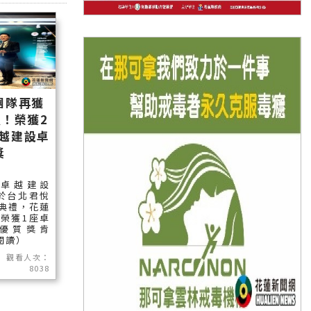
團隊再獲
！榮獲2
卓越建設卓
獎
家卓越建設
於台北君悅
典禮，花蓮
榮獲1座卓
優質獎肯
續閱讀）
觀看人次：
8038