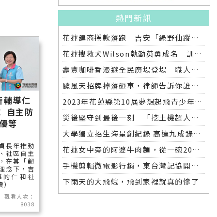
熱門新訊
花蓮建商捲款落跑 吉安「綠野仙蹤」整棟2.6億將法拍
花蓮搜救犬Wilson執勤英勇成名 訓練意外墜落離世 消防局將為其立碑追思
壽豐咖啡香漫遊全民廣場登場 職人市集手作體驗品味慢活氛圍
颱風天招牌掉落砸車，律師告訴你誰該賠償
所輔導仁
2023年花蓮縣第10屆夢想起飛青少年發明展 自強國中拿下第一名與第二名
 自主防
災後堅守到最後一刻 「挖土機超人」因感染離世
優等
大學獨立招生海星創紀錄 高達九成錄取國立大學 東華大學錄取21人 歷年最多
貞長年推動
花蓮女中旁的阿婆牛肉麵，從一碗20元的牛肉湯開始到40年不變的人情味
、社區自主
，在其「韌
手機剪輯微電影行銷，東台灣記協開班授課獲好評
理念下，吉
導的仁和社
下雨天的大飛蛾，飛到家裡就真的慘了
讀）
觀看人次：
8038