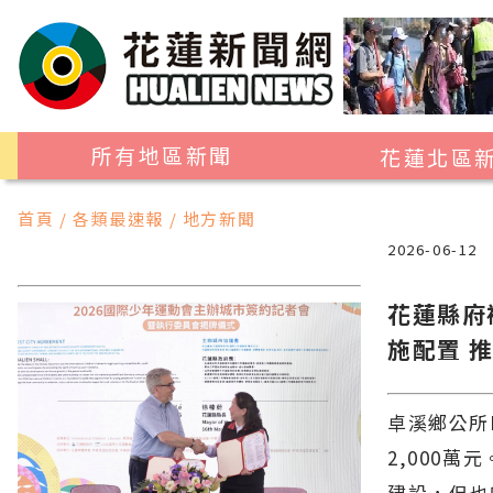
所有地區新聞
花蓮北區
花蓮市
首頁 / 各類最速報 / 地方新聞
吉安鄉
2026-06-12
新城鄉
花蓮縣府
秀林鄉
施配置 
卓溪鄉公所
2,000
建設，但也