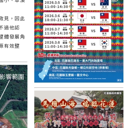
國外報導
台東縣
政見，因此
關山鎮
不過他認
整體發展角
苗栗縣
源有效整
其他地區
新竹市
和平鄉
台南市
澎湖縣
香港
台東市