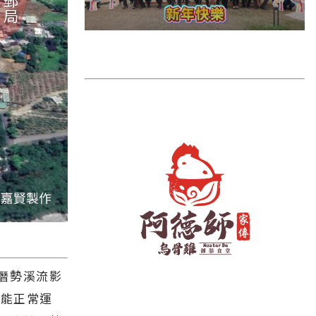
雲林縣
長濱鄉
台東市
池上鄉
鹿野鄉
彰化縣
潛勢溪流影
機能正常運