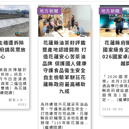
地方新聞
地方新聞
住橋遭拆除
花蓮縣油茶籽評鑑
花蓮縣府
縣府請民眾放
暨產地認證開跑 打
國家級肯定
心
造花蓮安心苦茶油
026國家
品牌 保護國人健康
越
守護食品衛生安全
網路流傳關於
遭拆除」訊息，
自主檢驗苯駢芘花
「2026國
府今日澄清表
獎」本月3日
蓮縣政府最高補助
橋與第二福住橋
酒店舉行頒獎
稱雙橋）為花蓮
九成
縣政府建設處
繼續閱讀）
越獎及1座
定，...（繼
觀看人次：
為持續提升花蓮苦茶油品
8091
質，守護食品衛生安全，
2026-08-06
打造優質在地品牌，花蓮
縣政府輔導玉溪地區農會
辦理「115年度花蓮油...
（繼續閱讀）