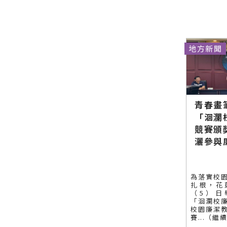
方網站各類
新聞－最快
速的今日新
聞報導 最新
的在地資
地方新聞
訊！
青春畫
「洄瀾
競賽頒
灑參與
為落實校
扎根，花
（5）日
「洄瀾校
校園廉潔
賽...（繼