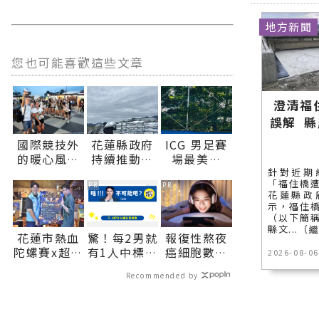
地方新聞
您也可能喜歡這些文章
澄清福
誤解 
國際競技外
花蓮縣政府
ICG 男足賽
的暖心風景
持續推動肥
場最美風
志工與多元
料補助 加碼
景：肯亞選
針對近期
「福住橋
文化織就
照顧農友穩
手放棄攻擊
PR
PR
花蓮縣政
ICG 精彩花
定農業生產
良機 主動幫
示，福住
絮∣花蓮新
∣花蓮新聞
守門員撿鞋
（以下簡
聞網官方網
網官方網站
∣花蓮新聞
縣文...（
花蓮市熱血
驚！每2男就
報復性熬夜
站各類新聞
各類新聞－
網官方網站
陀螺賽x超嗨
有1人中標？
癌細胞數攀
2026-08-06
－最快速的
最快速的今
各類新聞－
演唱會
不可能吧？
升
今日新聞報
日新聞報導
最快速的今
Recommended by
8/22、23接
導 最新的在
最新的在地
日新聞報導
力登場∣花
地資訊！
資訊！
最新的在地
蓮新聞網官
資訊！