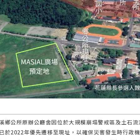
溪鄉公所原辦公廳舍因位於大規模崩塌警戒區及土石流
已於2022年優先遷移至現址，以確保災害發生時行政