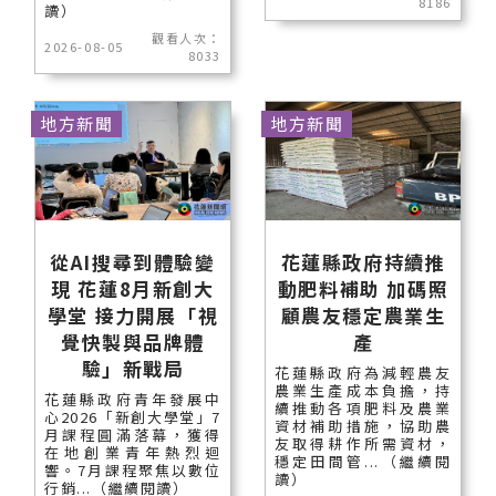
8186
讀）
觀看人次：
2026-08-05
8033
地方新聞
地方新聞
從AI搜尋到體驗變
花蓮縣政府持續推
現 花蓮8月新創大
動肥料補助 加碼照
學堂 接力開展「視
顧農友穩定農業生
覺快製與品牌體
產
驗」新戰局
花蓮縣政府為減輕農友
農業生產成本負擔，持
花蓮縣政府青年發展中
續推動各項肥料及農業
心2026「新創大學堂」7
資材補助措施，協助農
月課程圓滿落幕，獲得
友取得耕作所需資材，
在地創業青年熱烈迴
穩定田間管...（繼續閱
響。7月課程聚焦以數位
讀）
行銷...（繼續閱讀）