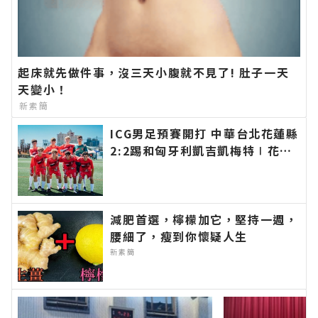
起床就先做件事，沒三天小腹就不見了! 肚子一天
天變小！
新素簡
ICG男足預賽開打 中華台北花蓮縣
2:2踢和匈牙利凱吉凱梅特∣花蓮
新聞網官方網站各類新聞－最快速
的今日新聞報導 最新的在地資
訊！
減肥首選，檸檬加它，堅持一週，
腰細了，瘦到你懷疑人生
新素簡