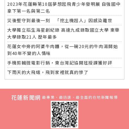
2023年花蓮縣第10屆夢想起飛青少年發明展 自強國中
拿下第一名與第二名
災後堅守到最後一刻 「挖土機超人」因感染離世
大學獨立招生海星創紀錄 高達九成錄取國立大學 東華
大學錄取21人 歷年最多
花蓮女中旁的阿婆牛肉麵，從一碗20元的牛肉湯開始
到40年不變的人情味
手機剪輯微電影行銷，東台灣記協開班授課獲好評
下雨天的大飛蛾，飛到家裡就真的慘了
花蓮新聞網
最專業、最迅速、最全面的在地新聞報導