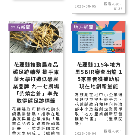
觀看人次：
2026-08-05
8136
地方新聞
地方新聞
花蓮縣推動農產品
花蓮縣115年地方
碳足跡輔導 攜手東
型SBIR審查出爐 1
華大學打造低碳農
5家業者獲補助展
業品牌 九一七農場
現在地創新量能
「柴燒金針」率先
為鼓勵在地中小企業研
發轉型並提升競爭力，
取得碳足跡標籤
花蓮縣政府積極向經濟
花蓮縣政府積極推動永
部中小及新創企業署爭
續農業發展，攜手在地
取「地方產業創新研發
農友與農企業推動「農
推動計畫」...（繼續閱
業產品碳足跡標籤輔導
讀）
計畫」，並委託國立東
觀看人次：
華大學組成...（繼續閱
2026-08-04