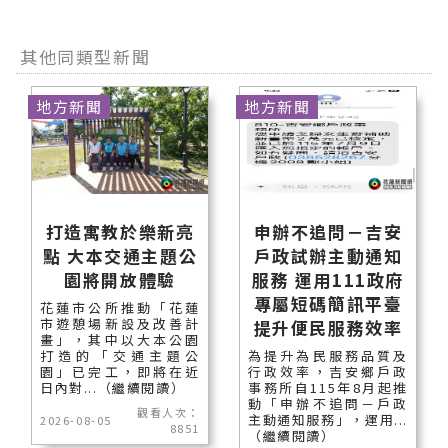
其他同類型新聞
地方新聞
地方新聞
打造寓教於樂新亮
申辦不追問－吉安
點 大本交通主題公
戶政試辦主動通知
園將開放體驗
服務 運用111政府
專屬短碼簡訊平臺
花蓮市公所推動「花蓮
市遊憩場新設及改善計
提升便民服務效率
畫」，其中以大本公園
打造的「交通主題公
為提升為民服務品質及
園」已完工，即將在近
行政效率，吉安鄉戶政
日內對...（繼續閱讀）
事務所自115年8月起推
動「申辦不追問－戶政
觀看人次：
主動通知服務」，運用...
2026-08-05
8851
（繼續閱讀）