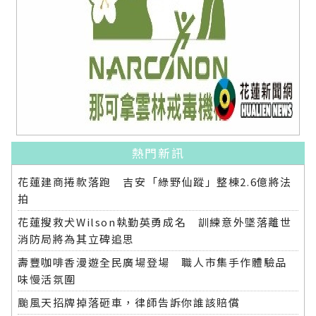
熱門新訊
花蓮建商捲款落跑 吉安「綠野仙蹤」整棟2.6億將法
拍
花蓮搜救犬Wilson執勤英勇成名 訓練意外墜落離世
消防局將為其立碑追思
壽豐咖啡香漫遊全民廣場登場 職人市集手作體驗品
味慢活氛圍
颱風天招牌掉落砸車，律師告訴你誰該賠償