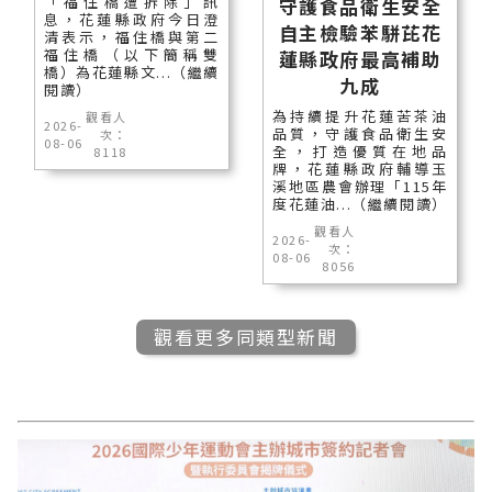
「福住橋遭拆除」訊
守護食品衛生安全
息，花蓮縣政府今日澄
自主檢驗苯駢芘花
清表示，福住橋與第二
福住橋（以下簡稱雙
蓮縣政府最高補助
橋）為花蓮縣文...（繼續
九成
閱讀）
為持續提升花蓮苦茶油
觀看人
2026-
品質，守護食品衛生安
次：
08-06
全，打造優質在地品
8118
牌，花蓮縣政府輔導玉
溪地區農會辦理「115年
度花蓮油...（繼續閱讀）
觀看人
2026-
次：
08-06
8056
觀看更多同類型新聞