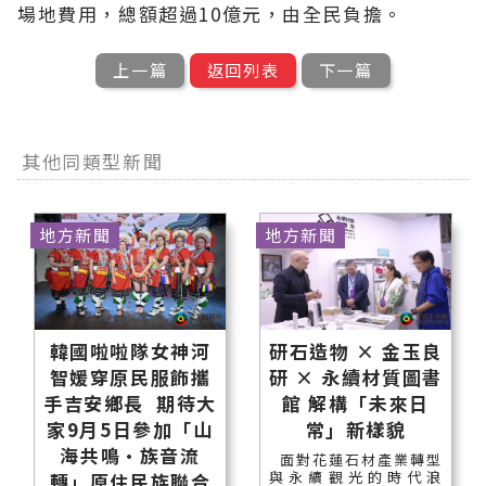
場地費用，總額超過10億元，由全民負擔。
上一篇
返回列表
下一篇
其他同類型新聞
地方新聞
地方新聞
韓國啦啦隊女神河
研石造物 × 金玉良
智媛穿原民服飾攜
研 × 永續材質圖書
手吉安鄉長 期待大
館 解構「未來日
家9月5日參加「山
常」新樣貌
海共鳴•族音流
面對花蓮石材產業轉型
與永續觀光的時代浪
轉」原住民族聯合