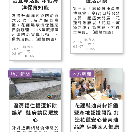
治宣導活動 深化海
慢活步調
洋保育知能
第三屆「高齡健康產業
博覽會」今(7)日於台北
為提升海洋污染防治觀
世貿一館盛大開展，花
念及強化海洋保育意
蓮縣政府以「花蓮‧療
識，花蓮縣環境保護局
癒之境」為主題，打造
日前辦理「115年度海洋
全場最...（繼續閱讀）
污染防治宣導活動」，
邀集環保...（繼續閱讀）
觀看人
2026-
次：
觀看人
08-07
2026-
8055
次：
08-07
8046
地方新聞
地方新聞
澄清福住橋遭拆除
花蓮縣油茶籽評鑑
誤解 縣府請民眾放
暨產地認證開跑 打
心
造花蓮安心苦茶油
品牌 保護國人健康
針對近期網路流傳關於