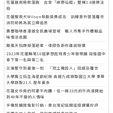
花蓮建商捲款落跑 吉安「綠野仙蹤」整棟2.6億將法
拍
花蓮搜救犬Wilson執勤英勇成名 訓練意外墜落離世
消防局將為其立碑追思
壽豐咖啡香漫遊全民廣場登場 職人市集手作體驗品
味慢活氛圍
颱風天招牌掉落砸車，律師告訴你誰該賠償
2023年花蓮縣第10屆夢想起飛青少年發明展 自強國中
拿下第一名與第二名
災後堅守到最後一刻 「挖土機超人」因感染離世
大學獨立招生海星創紀錄 高達九成錄取國立大學 東華
大學錄取21人 歷年最多
花蓮女中旁的阿婆牛肉麵，從一碗20元的牛肉湯開始
到40年不變的人情味
手機剪輯微電影行銷，東台灣記協開班授課獲好評