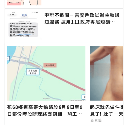
申辦不追問－吉安戶政試辦主動通
知服務 運用111政府專屬短碼簡
訊平臺 提升便民服務效率∣花蓮
新聞網官方網站各類新聞－最快速
的今日新聞報導 最新的在地資
訊！
花68鄉道高寮大橋路段8月8日至9
起床就先做件事
日部份時段辦理路面刨鋪 施工期
見了! 肚子一天
間道路封閉請用路人提前改道∣花
新素簡
蓮新聞網官方網站各類新聞－最快