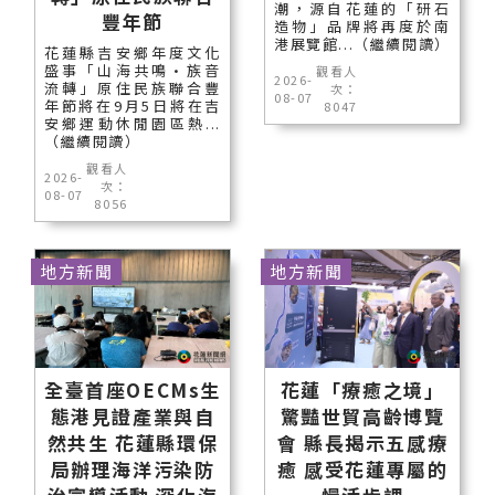
潮，源自花蓮的「研石
豐年節
造物」品牌將再度於南
港展覽館...（繼續閱讀）
花蓮縣吉安鄉年度文化
盛事「山海共鳴•族音
觀看人
2026-
流轉」原住民族聯合豐
次：
08-07
年節將在9月5日將在吉
8047
安鄉運動休閒園區熱...
（繼續閱讀）
觀看人
2026-
次：
08-07
8056
地方新聞
地方新聞
全臺首座OECMs生
花蓮「療癒之境」
態港見證產業與自
驚豔世貿高齡博覽
然共生 花蓮縣環保
會 縣長揭示五感療
局辦理海洋污染防
癒 感受花蓮專屬的