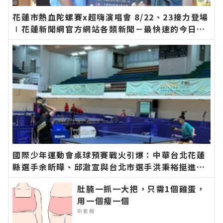
花蓮市熱血陀螺賽x超嗨演唱會 8/22、23接力登場
∣花蓮新聞網官方網站各類新聞－最快速的今日新
聞報導 最新的在地資訊！
國際少年運動會桌球預賽戰火引爆：中華台北花蓮
縣選手余昕曄、邱澈宣與台北市選手洪秉裕挺進男
子單打八強∣花蓮新聞網官方網站各類新聞－最快
肚腩一抓一大把，只需1個雞蛋，
速的今日新聞報導 最新的在地資訊！
用一個瘦一個
新素簡