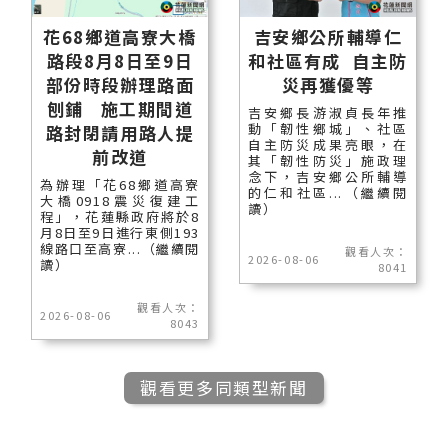
花68鄉道高寮大橋
吉安鄉公所輔導仁
路段8月8日至9日
和社區有成 自主防
部份時段辦理路面
災再獲優等
刨鋪 施工期間道
吉安鄉長游淑貞長年推
動「韌性鄉城」、社區
路封閉請用路人提
自主防災成果亮眼，在
前改道
其「韌性防災」施政理
念下，吉安鄉公所輔導
為辦理「花68鄉道高寮
的仁和社區...（繼續閱
大橋0918震災復建工
讀）
程」，花蓮縣政府將於8
月8日至9日進行東側193
線路口至高寮...（繼續閱
觀看人次：
2026-08-06
讀）
8041
觀看人次：
2026-08-06
8043
觀看更多同類型新聞