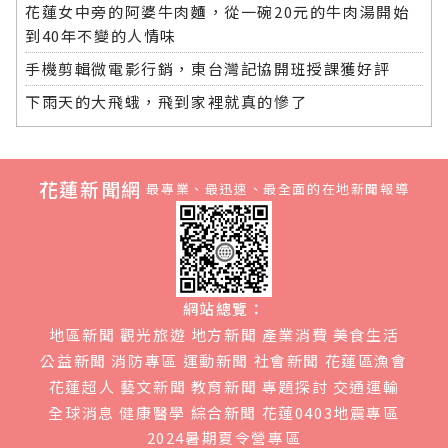
花蓮女中旁的阿婆牛肉麵，從一碗20元的牛肉湯開始
到40年不變的人情味
手機剪輯微電影行銷，東台灣記協開班授課獲好評
下雨天的大飛蛾，飛到家裡就真的慘了
花蓮新聞網
最專業、最迅速、最全面的在地新聞報導
網站總覽：
地區新聞
觀光旅遊
地方新聞
產業消費
美食生活
公益新聞
消防專區
運動新聞
社會新聞
花蓮區漁會
花蓮超人
藝文新聞
教育新聞
專題探討
交通運輸
全球消息
健康醫學
綜合新聞
花蓮0403地震專區
2024暑期夏令營專區