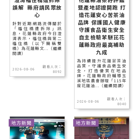
誤解 縣府請民眾放
暨產地認證開跑 打
心
造花蓮安心苦茶油
品牌 保護國人健康
針對近期網路流傳關於
「福住橋遭拆除」訊
守護食品衛生安全
息，花蓮縣政府今日澄
自主檢驗苯駢芘花
清表示，福住橋與第二
福住橋（以下簡稱雙
蓮縣政府最高補助
橋）為花蓮縣文...（繼續
九成
閱讀）
為持續提升花蓮苦茶油
品質，守護食品衛生安
觀看人次：
2026-08-06
全，打造優質在地品
8092
牌，花蓮縣政府輔導玉
溪地區農會辦理「115年
度花蓮油...（繼續閱讀）
觀看人次：
2026-08-06
8040
地方新聞
地方新聞