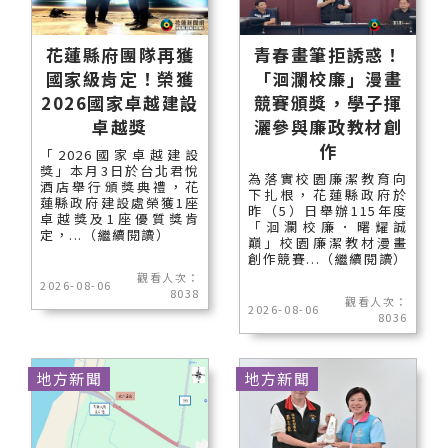
花蓮縣府團隊再獲
青春畫筆拒誘惑！
國家級肯定！榮獲
「洄瀾校廉」漫畫
2026國家卓越建設
競賽頒獎，學子揮
卓越獎
灑參與廉政教材創
作
「2026國家卓越建設
獎」本月3日於台北君悅
為落實校園廉潔教育向
酒店舉行頒獎典禮，花
下扎根，花蓮縣政府於
蓮縣政府建設處榮獲1座
昨（5）日舉辦115年度
卓越獎及1座優質獎肯
「洄瀾校廉．曙耀誠
定，...（繼續閱讀）
巔」校園廉潔教材漫畫
創作競賽...（繼續閱讀）
觀看人次：
2026-08-06
8038
觀看人次：
2026-08-06
8036
地方新聞
地方新聞