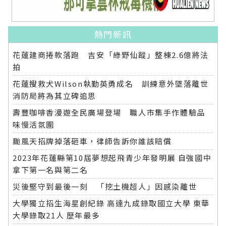
熱門新訊
花蓮建商捲款落跑 吉安「綠野仙蹤」整棟2.6億將法
拍
花蓮搜救犬Wilson執勤英勇成名 訓練意外墜落離世
消防局將為其立碑追思
壽豐咖啡香漫遊全民廣場登場 職人市集手作體驗品
味慢活氛圍
颱風天招牌掉落砸車，律師告訴你誰該賠償
2023年花蓮縣第10屆夢想起飛青少年發明展 自強國中
拿下第一名與第二名
災後堅守到最後一刻 「挖土機超人」因感染離世
大學獨立招生海星創紀錄 高達九成錄取國立大學 東華
大學錄取21人 歷年最多