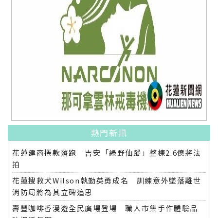
熱門新訊
花蓮建商捲款落跑 吉安「綠野仙蹤」整棟2.6億將法
拍
花蓮搜救犬Wilson執勤英勇成名 訓練意外墜落離世
消防局將為其立碑追思
壽豐咖啡香漫遊全民廣場登場 職人市集手作體驗品