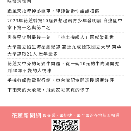
味慢活氛圍
颱風天招牌掉落砸車，律師告訴你誰該賠償
2023年花蓮縣第10屆夢想起飛青少年發明展 自強國中
拿下第一名與第二名
災後堅守到最後一刻 「挖土機超人」因感染離世
大學獨立招生海星創紀錄 高達九成錄取國立大學 東華
大學錄取21人 歷年最多
花蓮女中旁的阿婆牛肉麵，從一碗20元的牛肉湯開始
到40年不變的人情味
手機剪輯微電影行銷，東台灣記協開班授課獲好評
下雨天的大飛蛾，飛到家裡就真的慘了
花蓮新聞網
最專業、最迅速、最全面的在地新聞報導