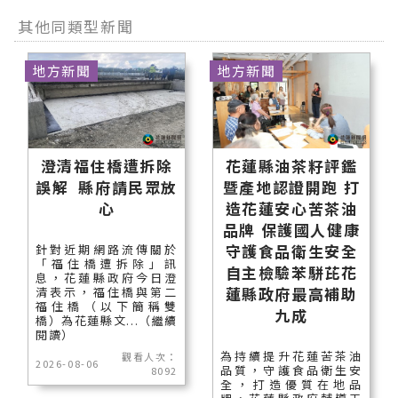
其他同類型新聞
地方新聞
地方新聞
澄清福住橋遭拆除
花蓮縣油茶籽評鑑
誤解 縣府請民眾放
暨產地認證開跑 打
心
造花蓮安心苦茶油
品牌 保護國人健康
守護食品衛生安全
針對近期網路流傳關於
「福住橋遭拆除」訊
自主檢驗苯駢芘花
息，花蓮縣政府今日澄
蓮縣政府最高補助
清表示，福住橋與第二
福住橋（以下簡稱雙
九成
橋）為花蓮縣文...（繼續
閱讀）
為持續提升花蓮苦茶油
觀看人次：
2026-08-06
品質，守護食品衛生安
8092
全，打造優質在地品