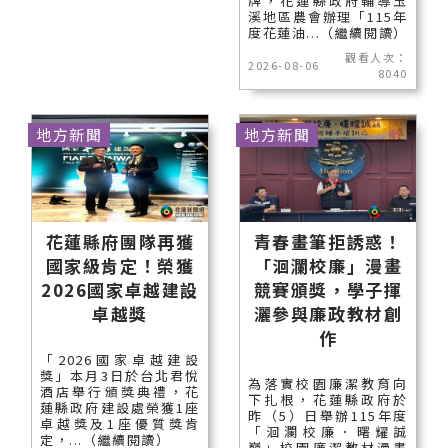
牌，花蓮縣政府輔導玉
溪地區農會辦理「115年
度花蓮油...（繼續閱讀）
觀看人次：
2026-08-06
8040
地方新聞
地方新聞
花蓮縣府團隊再獲
青春畫筆拒誘惑！
國家級肯定！榮獲
「洄瀾校廉」漫畫
2026國家卓越建設
競賽頒獎，學子揮
卓越獎
灑參與廉政教材創
作
「2026國家卓越建設
獎」本月3日於台北君悅
為落實校園廉潔教育向
酒店舉行頒獎典禮，花
下扎根，花蓮縣政府於
蓮縣政府建設處榮獲1座
昨（5）日舉辦115年度
卓越獎及1座優質獎肯
「洄瀾校廉．曙耀誠
定，...（繼續閱讀）
巔」校園廉潔教材漫畫