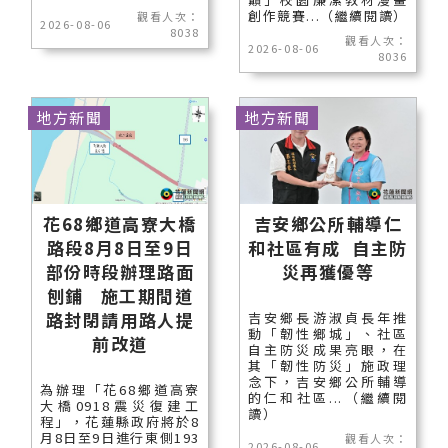
創作競賽...（繼續閱讀）
觀看人次：
2026-08-06
8038
觀看人次：
2026-08-06
8036
地方新聞
地方新聞
花68鄉道高寮大橋
吉安鄉公所輔導仁
路段8月8日至9日
和社區有成 自主防
部份時段辦理路面
災再獲優等
刨鋪 施工期間道
路封閉請用路人提
吉安鄉長游淑貞長年推
動「韌性鄉城」、社區
前改道
自主防災成果亮眼，在
其「韌性防災」施政理
念下，吉安鄉公所輔導
為辦理「花68鄉道高寮
的仁和社區...（繼續閱
大橋0918震災復建工
讀）
程」，花蓮縣政府將於8
月8日至9日進行東側193
觀看人次：
2026-08-06