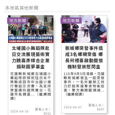
本地區其他新聞
地方新聞
地方新聞
北埔國小舞蹈隊赴
新城鄉突發事件造
日交流展現藝術實
成3名鄉親受傷 鄉
力魏嘉彥媒合企業
長何禮臺啟動關懷
捐助圓夢基金
機制發放慰問金
花蓮縣新城鄉北埔國小
115年4月5日清晨，花蓮
舞蹈隊即將前往日本千
縣新城鄉發生一起突發
葉縣成田市中台國小進
事件，一名外籍移工持
行舞蹈交流賽。為支持
刀於超商搶奪食物後逃
學童邁向國際舞台，花
逸，警方展開圍捕過...
蓮市長魏嘉...（繼續閱
（繼續閱讀）
讀）
觀看人次：
2026-04-07
觀看人次：
8487
2026-04-16
8361