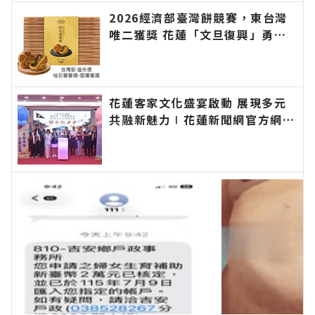
2026經濟部臺灣餅競賽，東台灣
唯二獲獎 花蓮「文旦復興」勇奪
首獎，「洄瀾薯道」榮獲佳作。∣
花蓮新聞網官方網站各類新聞－最
快速的今日新聞報導 最新的在地
資訊！
花蓮客家文化盛宴啟動 展現多元
共融新魅力∣花蓮新聞網官方網站
各類新聞－最快速的今日新聞報導
最新的在地資訊！