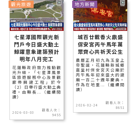
觀光旅遊
地方新聞
七星潭國際觀光新
城百廿載香火鼎盛
門戶今日盛大動土
保安宮丙午馬年萬
鯨躍意象建築預計
眾齊心共祈天公生
明年八月完工
農曆正月初九為玉皇上
帝聖誕，花蓮縣新城鄉
花蓮縣政府致力推動觀
嘉里村保安宮天公廟於
光升級，「七星潭風景
丙午馬年迎來盛大的建
區旅遊服務中心及景觀
廟一百二十週年慶典。
廊帶興建工程」於今
作為在地重...（繼續閱
（2）日舉行盛大動土典
讀）
禮。由縣長...（繼續閱
讀）
觀看人次：
2026-02-24
8651
觀看人次：
2026-03-03
9455