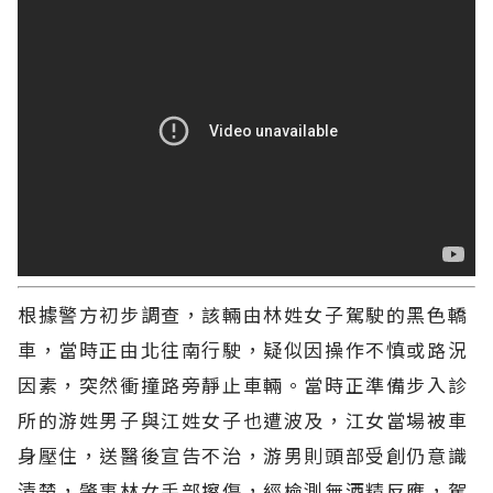
根據警方初步調查，該輛由林姓女子駕駛的黑色轎
車，當時正由北往南行駛，疑似因操作不慎或路況
因素，突然衝撞路旁靜止車輛。當時正準備步入診
所的游姓男子與江姓女子也遭波及，江女當場被車
身壓住，送醫後宣告不治，游男則頭部受創仍意識
清楚，肇事林女手部擦傷，經檢測無酒精反應，駕