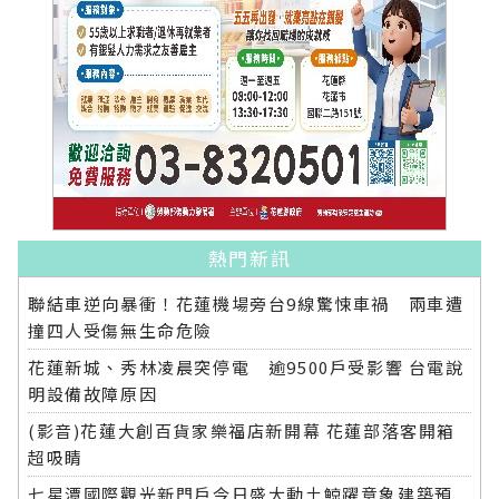
熱門新訊
聯結車逆向暴衝！花蓮機場旁台9線驚悚車禍 兩車遭
撞四人受傷無生命危險
花蓮新城、秀林凌晨突停電 逾9500戶受影響 台電說
明設備故障原因
(影音)花蓮大創百貨家樂福店新開幕 花蓮部落客開箱
超吸睛
七星潭國際觀光新門戶今日盛大動土鯨躍意象建築預