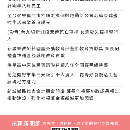
計明年八月完工
全台家樂福門市招牌更換倒數啟動新公司名稱康達盛
通生活事業首度曝光
(影音)台九線新城段驚傳死亡車禍 女駕駛失控撞擊行
人
新城鄉教師莊國鑫榮獲教育部藝術教育貢獻獎 鄉長何
禮臺致贈匾額感謝教育貢獻
海星高中原住民舞蹈聯連續八年全國賽甲組特優
花蓮儂好市集三天吸引千人湧入 霜降好食慢活工藝
展現地方魅力
新城鄉民代表會定期會開議 鄉長何禮臺施政成果報告:
推動建設、強化社福讓幸福新城更加閃耀
花蓮新聞網
最專業、最迅速、最全面的在地新聞報導