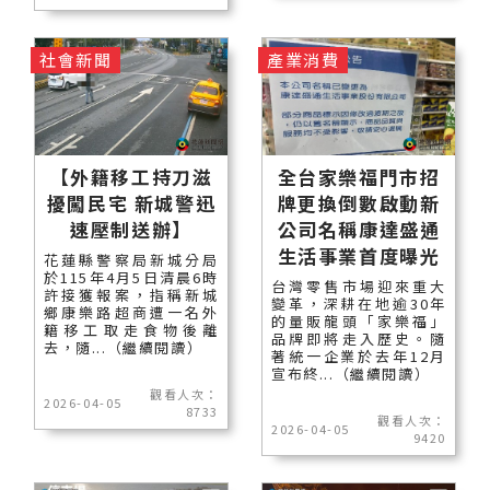
社會新聞
產業消費
【外籍移工持刀滋
全台家樂福門市招
擾闖民宅 新城警迅
牌更換倒數啟動新
速壓制送辦】
公司名稱康達盛通
生活事業首度曝光
花蓮縣警察局新城分局
於115年4月5日清晨6時
台灣零售市場迎來重大
許接獲報案，指稱新城
變革，深耕在地逾30年
鄉康樂路超商遭一名外
的量販龍頭「家樂福」
籍移工取走食物後離
品牌即將走入歷史。隨
去，隨...（繼續閱讀）
著統一企業於去年12月
宣布終...（繼續閱讀）
觀看人次：
2026-04-05
8733
觀看人次：
2026-04-05
9420