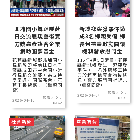
北埔國小舞蹈隊赴
新城鄉突發事件造
日交流展現藝術實
成3名鄉親受傷 鄉
力魏嘉彥媒合企業
長何禮臺啟動關懷
捐助圓夢基金
機制發放慰問金
花蓮縣新城鄉北埔國小
115年4月5日清晨，花蓮
舞蹈隊即將前往日本千
縣新城鄉發生一起突發
葉縣成田市中台國小進
事件，一名外籍移工持
行舞蹈交流賽。為支持
刀於超商搶奪食物後逃
學童邁向國際舞台，花
逸，警方展開圍捕過...
蓮市長魏嘉...（繼續閱
（繼續閱讀）
讀）
觀看人次：
2026-04-07
觀看人次：
8491
2026-04-16
8362
社會新聞
產業消費