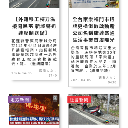
【外籍移工持刀滋
全台家樂福門市招
擾闖民宅 新城警迅
牌更換倒數啟動新
速壓制送辦】
公司名稱康達盛通
生活事業首度曝光
花蓮縣警察局新城分局
於115年4月5日清晨6時
台灣零售市場迎來重大
許接獲報案，指稱新城
變革，深耕在地逾30年
鄉康樂路超商遭一名外
的量販龍頭「家樂福」
籍移工取走食物後離
品牌即將走入歷史。隨
去，隨...（繼續閱讀）
著統一企業於去年12月
宣布終...（繼續閱讀）
觀看人次：
2026-04-05
8740
觀看人次：
2026-04-05
9430
地方新聞
社會新聞