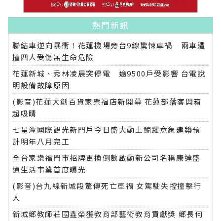
熱門新訊
聯結車逆向暴衝！花蓮機場旁台9線驚悚車禍 兩車遭
撞四人受傷無生命危險
花蓮新城、秀林凌晨突停電 逾9500戶受影響 台電說
明設備故障原因
(影音)花蓮大創百貨家樂福店新開幕 花蓮部落客開箱
超吸睛
七星潭國際觀光新門戶今日盛大動土鯨躍意象建築預
計明年八月完工
全台家樂福門市招牌更換倒數啟動新公司名稱康達盛
通生活事業首度曝光
(影音)台九線新城段驚傳死亡車禍 女駕駛失控撞擊行
人
新城鄉教師莊國鑫榮獲教育部藝術教育貢獻獎 鄉長何