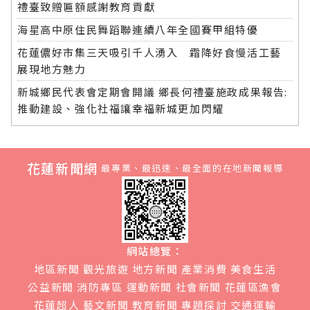
禮臺致贈匾額感謝教育貢獻
海星高中原住民舞蹈聯連續八年全國賽甲組特優
花蓮儂好市集三天吸引千人湧入 霜降好食慢活工藝
展現地方魅力
新城鄉民代表會定期會開議 鄉長何禮臺施政成果報告:
推動建設、強化社福讓幸福新城更加閃耀
花蓮新聞網
最專業、最迅速、最全面的在地新聞報導
網站總覽：
地區新聞
觀光旅遊
地方新聞
產業消費
美食生活
公益新聞
消防專區
運動新聞
社會新聞
花蓮區漁會
花蓮超人
藝文新聞
教育新聞
專題探討
交通運輸