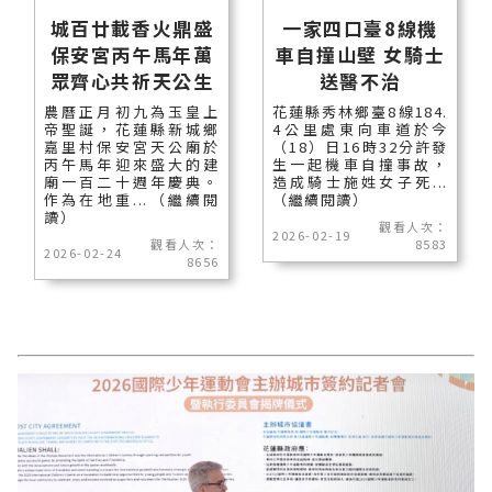
城百廿載香火鼎盛
一家四口臺8線機
保安宮丙午馬年萬
車自撞山壁 女騎士
眾齊心共祈天公生
送醫不治
農曆正月初九為玉皇上
花蓮縣秀林鄉臺8線184.
帝聖誕，花蓮縣新城鄉
4公里處東向車道於今
嘉里村保安宮天公廟於
（18）日16時32分許發
丙午馬年迎來盛大的建
生一起機車自撞事故，
廟一百二十週年慶典。
造成騎士施姓女子死...
作為在地重...（繼續閱
（繼續閱讀）
讀）
觀看人次：
2026-02-19
觀看人次：
8583
2026-02-24
8656