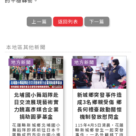
的平穩轉銜。
上一篇
返回列表
下一篇
本地區其他新聞
地方新聞
地方新聞
北埔國小舞蹈隊赴
新城鄉突發事件造
日交流展現藝術實
成3名鄉親受傷 鄉
力魏嘉彥媒合企業
長何禮臺啟動關懷
捐助圓夢基金
機制發放慰問金
花蓮縣新城鄉北埔國小
115年4月5日清晨，花蓮
舞蹈隊即將前往日本千
縣新城鄉發生一起突發
葉縣成田市中台國小進
事件，一名外籍移工持