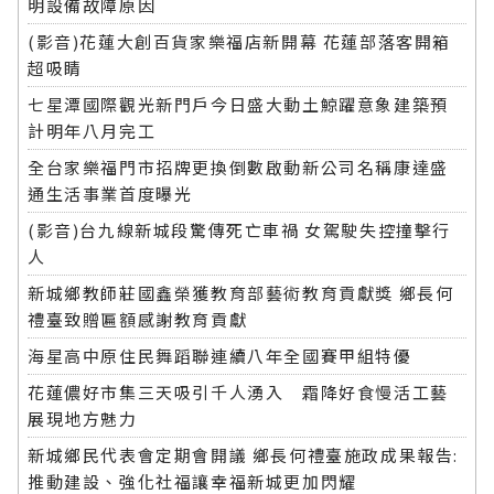
明設備故障原因
(影音)花蓮大創百貨家樂福店新開幕 花蓮部落客開箱
超吸睛
七星潭國際觀光新門戶今日盛大動土鯨躍意象建築預
計明年八月完工
全台家樂福門市招牌更換倒數啟動新公司名稱康達盛
通生活事業首度曝光
(影音)台九線新城段驚傳死亡車禍 女駕駛失控撞擊行
人
新城鄉教師莊國鑫榮獲教育部藝術教育貢獻獎 鄉長何
禮臺致贈匾額感謝教育貢獻
海星高中原住民舞蹈聯連續八年全國賽甲組特優
花蓮儂好市集三天吸引千人湧入 霜降好食慢活工藝
展現地方魅力
新城鄉民代表會定期會開議 鄉長何禮臺施政成果報告:
推動建設、強化社福讓幸福新城更加閃耀