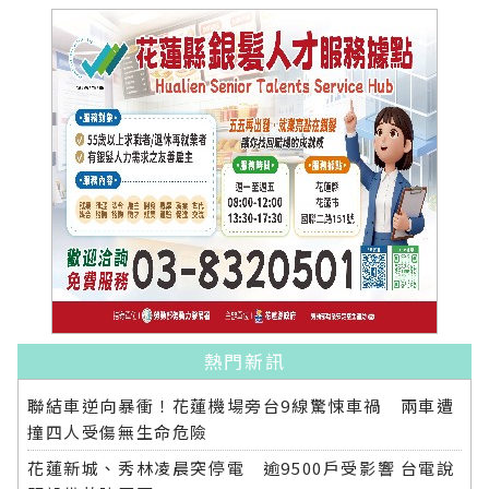
熱門新訊
聯結車逆向暴衝！花蓮機場旁台9線驚悚車禍 兩車遭
撞四人受傷無生命危險
花蓮新城、秀林凌晨突停電 逾9500戶受影響 台電說