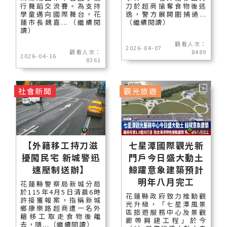
行舞蹈交流賽。為支持
刀於超商搶奪食物後逃
學童邁向國際舞台，花
逸，警方展開圍捕過...
蓮市長魏嘉...（繼續閱
（繼續閱讀）
讀）
觀看人次：
2026-04-07
觀看人次：
8489
2026-04-16
8361
社會新聞
觀光旅遊
【外籍移工持刀滋
七星潭國際觀光新
擾闖民宅 新城警迅
門戶今日盛大動土
速壓制送辦】
鯨躍意象建築預計
明年八月完工
花蓮縣警察局新城分局
於115年4月5日清晨6時
花蓮縣政府致力推動觀
許接獲報案，指稱新城
光升級，「七星潭風景
鄉康樂路超商遭一名外
區旅遊服務中心及景觀
籍移工取走食物後離
廊帶興建工程」於今
去，隨...（繼續閱讀）