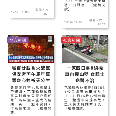
（2）日舉行盛大動土典
禮。由縣長...（繼續閱
讀）
觀看人次：
2026-04-05
8738
觀看人次：
2026-03-03
9457
地方新聞
社會新聞
城百廿載香火鼎盛
一家四口臺8線機
保安宮丙午馬年萬
車自撞山壁 女騎士
眾齊心共祈天公生
送醫不治
農曆正月初九為玉皇上
花蓮縣秀林鄉臺8線184.
帝聖誕，花蓮縣新城鄉
4公里處東向車道於今
嘉里村保安宮天公廟於
（18）日16時32分許發
丙午馬年迎來盛大的建
生一起機車自撞事故，
廟一百二十週年慶典。
造成騎士施姓女子死...
作為在地重...（繼續閱
（繼續閱讀）
讀）