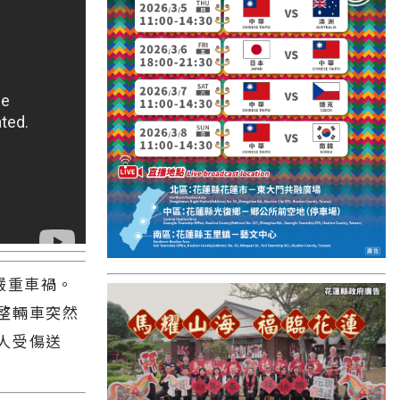
國外報導
台東縣
關山鎮
苗栗縣
其他地區
新竹市
和平鄉
台南市
嚴重車禍。
嚴重車禍。
澎湖縣
整輛車突然
整輛車突然
香港
人受傷送
人受傷送
台東市