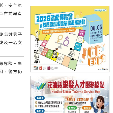
形，安全氣
車右前輪直
駛邱姓男子
駛及一名女
命危險。事
因，警方仍