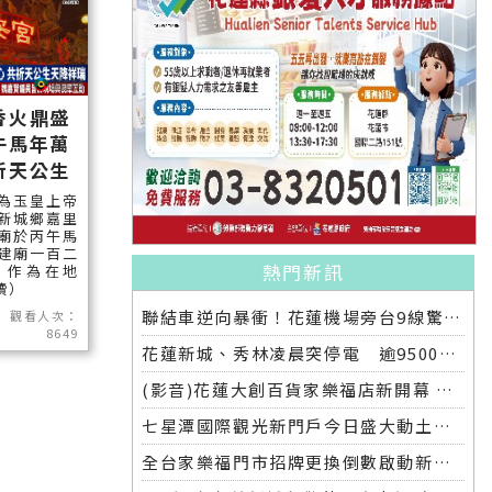
香火鼎盛
午馬年萬
祈天公生
為玉皇上帝
新城鄉嘉里
廟於丙午馬
建廟一百二
熱門新訊
。作為在地
讀）
聯結車逆向暴衝！花蓮機場旁台9線驚悚車禍 兩車遭撞四人受傷無生命危險
觀看人次：
8649
花蓮新城、秀林凌晨突停電 逾9500戶受影響 台電說明設備故障原因
(影音)花蓮大創百貨家樂福店新開幕 花蓮部落客開箱超吸睛
七星潭國際觀光新門戶今日盛大動土鯨躍意象建築預計明年八月完工
全台家樂福門市招牌更換倒數啟動新公司名稱康達盛通生活事業首度曝光