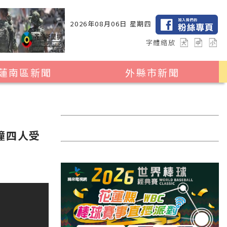
2026年08月06日 星期四
字體縮放
蓮南區新聞
外縣市新聞
瑞穗鄉
花蓮縣全區
玉里鎮
2024暑期夏令營專區
卓溪鄉
台北市
撞四人受
富里鄉
新北市
台中市
彰化縣
高雄市