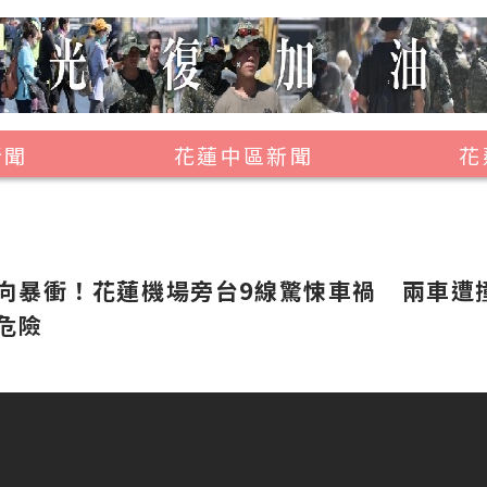
新聞
花蓮中區新聞
花
壽豐鄉
鳳林鎮
萬榮鄉
向暴衝！花蓮機場旁台9線驚悚車禍 兩車遭
危險
光復鄉
豐濱鄉