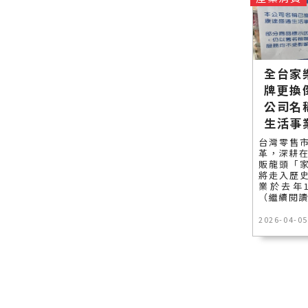
全台家
牌更換
公司名
生活事
台灣零售
革，深耕在
販龍頭「
將走入歷
業於去年1
（繼續閱
2026-04-05