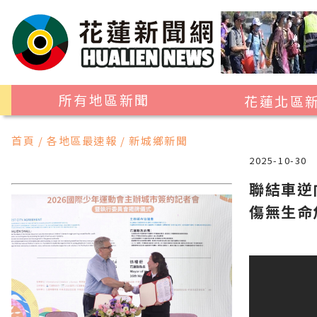
所有地區新聞
花蓮北區
花蓮市
首頁 / 各地區最速報 / 新城鄉新聞
吉安鄉
2025-10-30
新城鄉
聯結車逆
傷無生命
秀林鄉