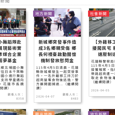
他新聞
地方新聞
社會新聞
小舞蹈隊赴
新城鄉突發事件造
【外籍移
展現藝術實
成3名鄉親受傷 鄉
擾闖民宅 
彥媒合企業
長何禮臺啟動關懷
速壓制
圓夢基金
機制發放慰問金
花蓮縣警察局
115年4月5
城鄉北埔國小舞
115年4月5日清晨，花蓮
接獲報案，指
前往日本千葉縣
縣新城鄉發生一起突發事
樂路超商遭一
台國小進行舞蹈
件，一名外籍移工持刀於
取走食物後離
為支持學童邁向
超商搶奪食物後逃逸，警
（繼續閱讀）
，花蓮市長魏
方展開圍捕過...（繼續閱
續閱讀）
讀）
2026-04-05
觀看人次：
觀看人次：
2026-04-07
8358
8483
觀光旅遊
地方新聞