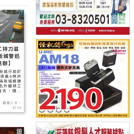
工持刀滋
新城警迅
送辦】
新城分局於
日清晨6時許
稱新城鄉康
名外籍移工
去，隨...
觀看人次：
8730