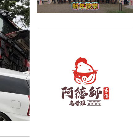
雲林縣
長濱鄉
台東市
池上鄉
鹿野鄉
彰化縣