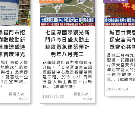
樂福門市招
七星潭國際觀光新
城百廿載
倒數啟動新
門戶今日盛大動土
保安宮丙
稱康達盛通
鯨躍意象建築預計
眾齊心共
業首度曝光
明年八月完工
農曆正月初九
聖誕，花蓮縣
市場迎來重大變
花蓮縣政府致力推動觀光
村保安宮天公
地逾30年的量
升級，「七星潭風景區旅
年迎來盛大的
家樂福」品牌即
遊服務中心及景觀廊帶興
十週年慶典
史。隨著統一企
建工程」於今（2）日舉
重...（繼續閱
2月宣布終...
行盛大動土典禮。由縣
讀）
長...（繼續閱讀）
2026-02-24
觀看人次：
觀看人次：
2026-03-03
9407
9448