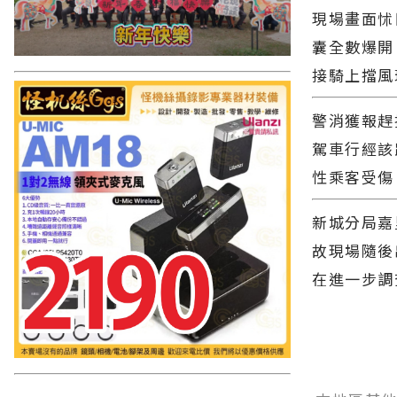
現場畫面怵
囊全數爆開
接騎上擋風
警消獲報趕
駕車行經該
性乘客受傷
新城分局嘉
故現場隨後
在進一步調