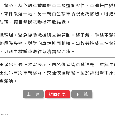
目驚心，灰色轎車被聯結車車頭整個壓住，車體扭曲變
，零件散落一地。另一輛白色轎車情況更為慘烈，聯結
玻璃，讓目擊民眾嚇得不敢靠近。
抵現場，緊急協助救援與交通管制。經了解，聯結車駕
路段時失控，與對向車輛迎面相撞。事故共造成三名駕
，分別由救護車送往慈濟醫院治療。
里派出所長汪建宏表示，四名傷者皆意識清楚，並無生
出動吊車將車輛移除，交通恢復順暢。至於詳細肇事原
查釐清。
上一篇
返回列表
下一篇