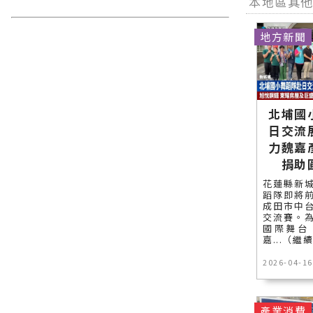
本地區其
地方新聞
北埔國
日交流
力魏嘉
捐助
花蓮縣新
蹈隊即將
成田市中
交流賽。
國際舞台
嘉...（繼
2026-04-16
產業消費