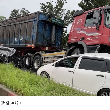
同鄉會照片)