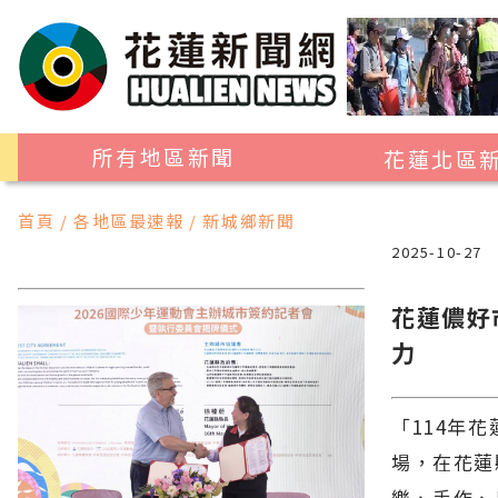
所有地區新聞
花蓮北區
花蓮市
首頁 / 各地區最速報 / 新城鄉新聞
吉安鄉
2025-10-27
新城鄉
花蓮儂好
秀林鄉
力
「114年
場，在花蓮
樂、手作、