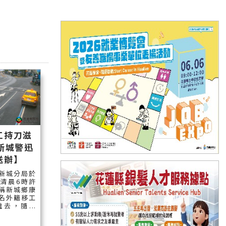
工持刀滋
新城警迅
送辦】
新城分局於
日清晨6時許
稱新城鄉康
名外籍移工
去，隨...