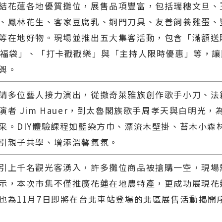
結花蓮各地優質攤位，展售品項豐富，包括瑞穗文旦、
、鳳林花生、客家豆腐乳、銅門刀具、友善飼養雞蛋、
等在地好物。現場並推出五大集客活動，包含「滿額送
元福袋」、「打卡戳戳樂」與「主持人限時優惠」等，
興。
請多位藝人接力演出，從撒奇萊雅族創作歌手小刀、法
演者 Jim Hauer，到太魯閣族歌手周孝天與白明光，
采。DIY體驗課程如藍染方巾、漂流木壁掛、苔木小森
引親子共學、增添溫馨氣氛。
引上千名觀光客湧入，許多攤位商品被搶購一空，現場
示，本次市集不僅推廣花蓮在地農特產，更成功展現花
也為11月7日即將在台北車站登場的北區展售活動揭開