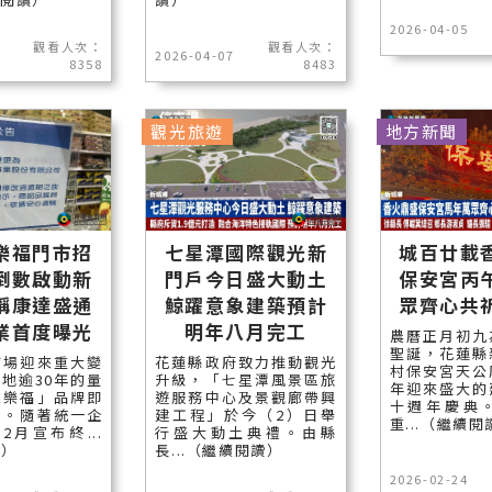
2026-04-05
觀看人次：
觀看人次：
2026-04-07
8358
8483
觀光旅遊
地方新聞
樂福門市招
七星潭國際觀光新
城百廿載
倒數啟動新
門戶今日盛大動土
保安宮丙
稱康達盛通
鯨躍意象建築預計
眾齊心共
業首度曝光
明年八月完工
農曆正月初九
聖誕，花蓮縣
市場迎來重大變
花蓮縣政府致力推動觀光
村保安宮天公
地逾30年的量
升級，「七星潭風景區旅
年迎來盛大的
家樂福」品牌即
遊服務中心及景觀廊帶興
十週年慶典
史。隨著統一企
建工程」於今（2）日舉
重...（繼續閱
2月宣布終...
行盛大動土典禮。由縣
讀）
長...（繼續閱讀）
2026-02-24