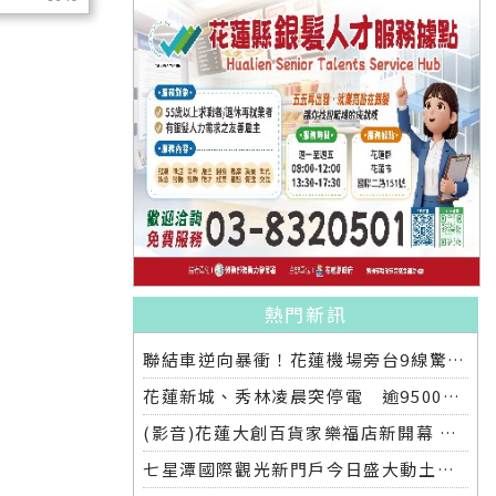
熱門新訊
聯結車逆向暴衝！花蓮機場旁台9線驚悚車禍 兩車遭撞四人受傷無生命危險
花蓮新城、秀林凌晨突停電 逾9500戶受影響 台電說明設備故障原因
(影音)花蓮大創百貨家樂福店新開幕 花蓮部落客開箱超吸睛
七星潭國際觀光新門戶今日盛大動土鯨躍意象建築預計明年八月完工