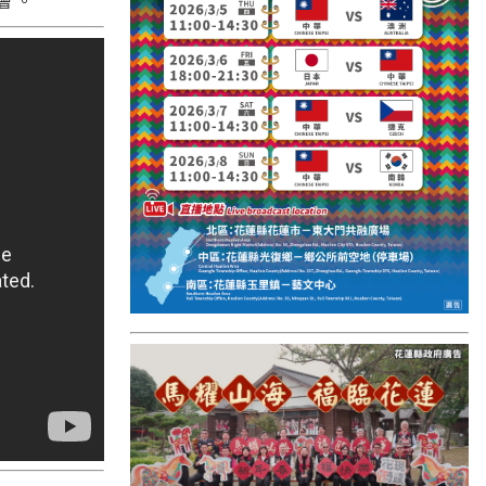
國外報導
台東縣
關山鎮
苗栗縣
其他地區
新竹市
和平鄉
台南市
澎湖縣
香港
台東市