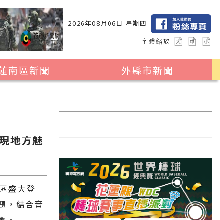
2026年08月06日 星期四
字體縮放
蓮南區新聞
外縣市新聞
瑞穗鄉
花蓮縣全區
玉里鎮
2024暑期夏令營專區
卓溪鄉
台北市
現地方魅
富里鄉
新北市
台中市
彰化縣
園區盛大登
題，結合音
高雄市
會。