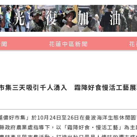
新聞
花蓮中區新聞
花
壽豐鄉
鳳林鎮
萬榮鄉
市集三天吸引千人湧入 霜降好食慢活工藝展
光復鄉
豐濱鄉
花蓮儂好市集」於10月24日至26日在曼波海洋生態休閒
縣政府農業處指導下，以「霜降好食・慢活工藝」為主
農特產品與市集活動，打造出秋日最具人情味的週末盛