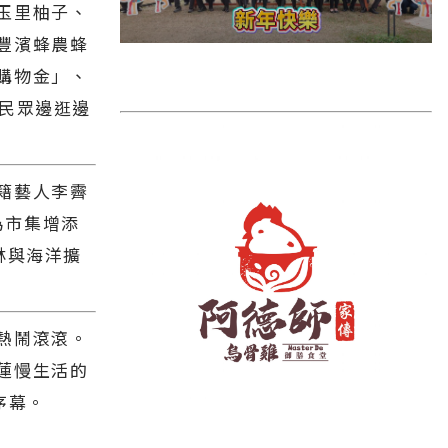
雲林縣
玉里柚子、
豐濱蜂農蜂
長濱鄉
購物金」、
台東市
讓民眾邊逛邊
池上鄉
鹿野鄉
籍藝人李霽
彰化縣
為市集增添
林與海洋擴
熱鬧滾滾。
蓮慢生活的
序幕。