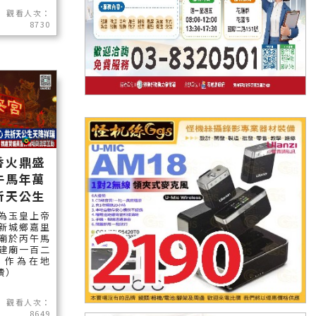
觀看人次：
8730
香火鼎盛
午馬年萬
祈天公生
為玉皇上帝
新城鄉嘉里
廟於丙午馬
建廟一百二
。作為在地
讀）
觀看人次：
8649