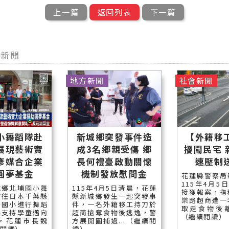
上一篇
返回列表
下一篇
他新聞
地方新聞
社會新聞
小舞蹈隊赴
新城鄉突發事件造
【外籍移
展現藝術實
成3名鄉親受傷 鄉
擾闖民宅 
彥媒合企業
長何禮臺啟動關懷
速壓制
圓夢基金
機制發放慰問金
花蓮縣警察局
115年4月5
城鄉北埔國小舞
115年4月5日清晨，花蓮
接獲報案，指
前往日本千葉縣
縣新城鄉發生一起突發事
樂路超商遭一
台國小進行舞蹈
件，一名外籍移工持刀於
取走食物後離
為支持學童邁向
超商搶奪食物後逃逸，警
（繼續閱讀）
，花蓮市長魏
方展開圍捕過...（繼續閱
續閱讀）
讀）