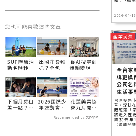
2026-04-16
您也可能喜歡這些文章
產業消費
PR
SUP體驗活
出國花費難
從AI搜尋到
動名額秒殺
抓？全包式
體驗變現 花
全台家
花蓮市公所
海島假期，
蓮8月新創大
牌更換
協調加開邀
一價搞定食
學堂 接力開
PR
公司名
市民共遊北
宿玩樂，省
展「視覺快
生活事
濱∣花蓮新
錢更省心！
製與品牌體
聞網官方網
驗」新戰局
台灣零售
下個月房租
2026國際少
花蓮美業協
站各類新聞
∣花蓮新聞
革，深耕在
差一點？快
年運動會桌
會九月開辦
－最快速的
網官方網站
販龍頭「
上【易借
球激戰：男
美容師養成
將走入歷
今日新聞報
各類新聞－
Recommended by
網】三分鐘
女單打四強
班打造無痛
業於去年1
導 最新的在
最快速的今
（繼續閱
解決燃眉之
出爐，明日
轉職首選 小
地資訊！
日新聞報導
急
巔峰對決爭
班制實作教
最新的在地