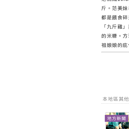
∣花蓮新聞
網站各類新
導 最新的在
網官方網站
聞－最快速
斤。范美妹
地資訊！
各類新聞－
的今日新聞
都是餵食碎
最快速的今
報導 最新的
日新聞報導
在地資訊！
「九斤雞」
最新的在地
的米糠。方
資訊！
祖娘娘的庇
本地區其
地方新聞