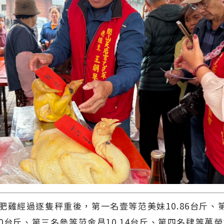
肥雞經過逐隻秤重後，第一名壹等范美妹10.86台斤、
80台斤、第三名參等范金昌10.14台斤、第四名肆等萬榮友