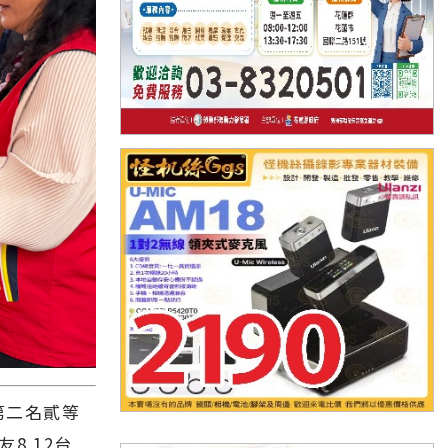
第二名貳等
8.12台