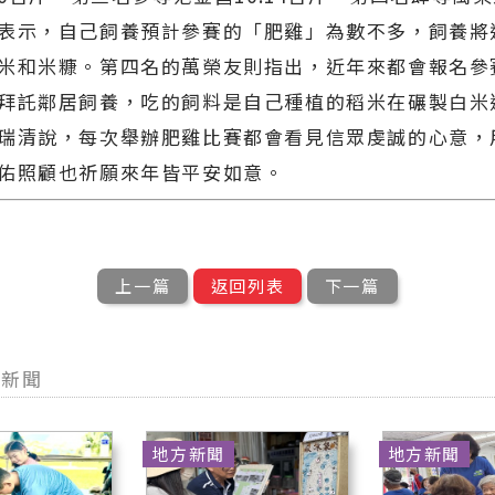
表示，自己飼養預計參賽的「肥雞」為數不多，飼養將
米和米糠。第四名的萬榮友則指出，近年來都會報名參
拜託鄰居飼養，吃的飼料是自己種植的稻米在碾製白米
瑞清說，每次舉辦肥雞比賽都會看見信眾虔誠的心意，
佑照顧也祈願來年皆平安如意。
上一篇
返回列表
下一篇
他新聞
地方新聞
地方新聞