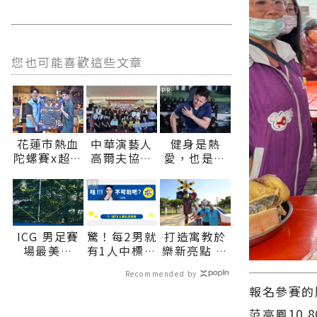
您也可能喜歡這些文章
PR
花蓮市熱血
中華演藝人
健身是熱
陀螺賽x超嗨
高爾夫協會
愛，也是工
演唱會
傳愛 捐贈秀
作，所以更
8/22、23接
林鄉、瑞穗
要避免受傷
PR
力登場∣花
鄉衛生所醫
蓮新聞網官
療巡迴車 縣
方網站各類
長代表花蓮
ICG 男足賽
驚！每2男就
打造寓教於
新聞－最快
鄉親表達感
場最美風
有1人中標？
樂新亮點 大
速的今日新
謝∣花蓮新
景：肯亞選
不可能吧？
本交通主題
聞報導 最新
聞網官方網
Recommended by
手放棄攻擊
公園將開放
的在地資
站各類新聞
報名參賽的
良機 主動幫
體驗∣花蓮
訊！
－最快速的
守門員撿鞋
新聞網官方
范高鳳10.
今日新聞報