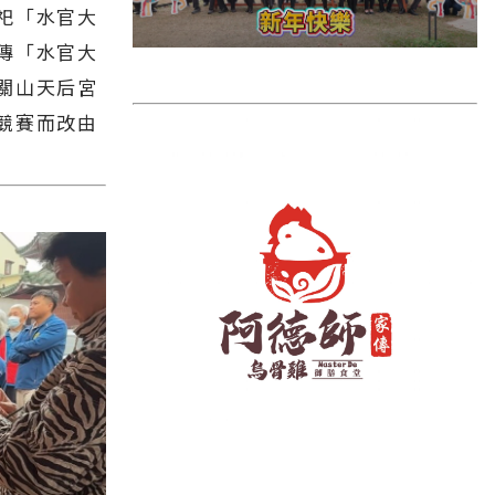
雲林縣
祀「水官大
長濱鄉
傳「水官大
關山天后宮
台東市
競賽而改由
池上鄉
鹿野鄉
彰化縣