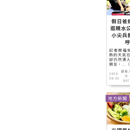
假日爸
逛親水
小尖兵
記者周福
熱的天氣
卻仍然湧
朋友，..
觀看
2026-
次
08-03
807
地方新聞