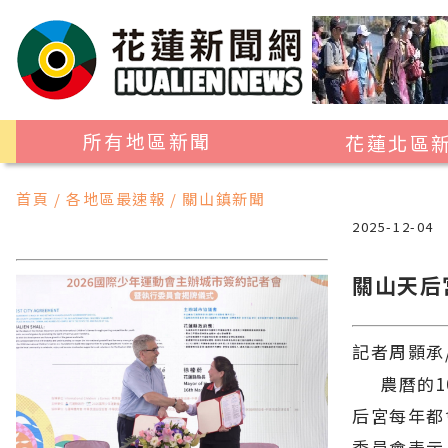
所有地區新聞
花蓮北區
花蓮市
首頁 / 各地區最速報 / 關山鎮新聞
吉安鄉
2025-12-04
新城鄉
關山天后
秀林鄉
記者周顥承
農曆的10
后宮每年都
委員會表示