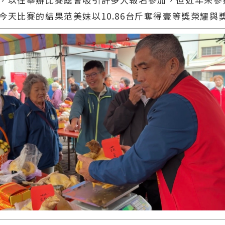
今天比賽的結果范美妹以10.86台斤奪得壹等獎榮耀與