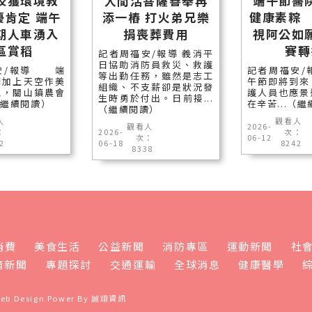
校獲環境教
人間活菩薩善舉再
端午節醫
優肯定 端午
添一樁 打火弟兄樂
健康素粽
期人車湧入
捐喪葬費用
視阿公如
區賞稻
賽轉
記者周福安/報導 義消平
日協助消防員救災、救護
安/報導 端
記者周福安
等出勤任務，雖然是志工
期加上天空作美
午節即將到來
組織、不支薪卻是狀況發
氣，關山鎮農會
護人員也應景
生時勇於付出。日前接...
.（繼續閱讀）
在辛苦...（
（繼續閱讀）
人
觀看人
觀看人
2026-
：
2026-
次：
次：
06-12
2
06-18
8242
8338
消費
美食生活
公益新聞
消防專區
運動新聞
社
育新聞
專題探討
交通運輸
全球消息
健康醫學
eb Design Power By
誠翊資訊