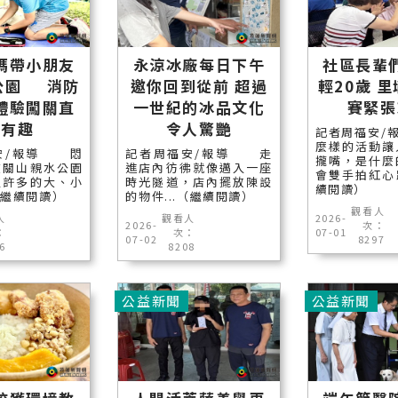
媽帶小朋友
永涼冰廠每日下午
社區長輩
公園 消防
邀你回到從前 超過
輕20歲 
體驗闖關直
一世紀的冰品文化
賽緊張
呼有趣
令人驚艷
記者周福安/
麼樣的活動讓
安/報導 悶
記者周福安/報導 走
攏嘴，是什麼
在關山親水公園
進店內彷彿就像邁入一座
會雙手拍紅心跳
入許多的大、小
時光隧道，店內擺放陳設
續閱讀）
.（繼續閱讀）
的物件...（繼續閱讀）
觀看人
人
觀看人
2026-
2026-
次：
：
次：
07-01
07-02
8297
6
8208
公益新聞
公益新聞