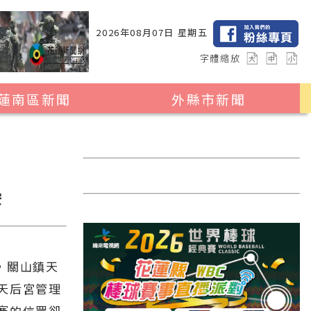
2026年08月07日 星期五
字體縮放
蓮南區新聞
外縣市新聞
瑞穗鄉
花蓮縣全區
玉里鎮
2024暑期夏令營專區
卓溪鄉
台北市
安
富里鄉
新北市
台中市
彰化縣
，關山鎮天
天后宮管理
高雄市
賽的信眾卻