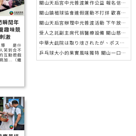
關山天后宮中元普渡兼作公益 報名信眾超過一半捐出響應
關山鎮槌球協會連假運動不打烊 歡喜揮桿另類慶祝端午節
們瞬間年
關山天后宮辦理中元普渡活動 下午放水燈晚間普渡開香
里壠趣味競
受人之託副主席代捐醫療設備 關山慈濟醫院戮力讓愛延續
刺激
中華大戯院は取り壊されたが、ポスターと記憶は今も残る
報導 是什
人笑到合不
乒乓球大小的果實風味獨特 關山一口柑獲得市場青睞
的互動遊戲
加...（繼