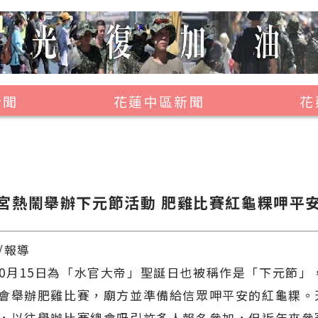
新聞
花蓮中區新聞
花
壽豐鄉
鳳林鎮
萬榮鄉
宮熱鬧舉辦下元節活動 肥雞比賽紅龜粿呷平
光復鄉
豐濱鄉
/報導
月15日為「水官大帝」聖誕日也被稱作是「下元節」
會舉辦肥雞比賽，廟方並準備給信眾呷平安的紅龜粿。
，以往舉辦比賽總會吸引許多人報名參加，但近年來參