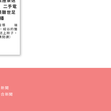
院應景送
 二手電
願聽世足
播
/報導 端
，縱谷的醫
送上粽子。
繼續閱讀）
會新聞
綜合新聞