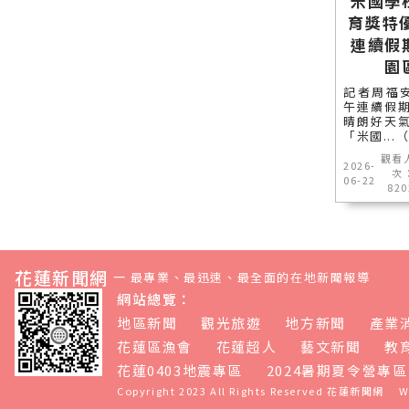
米國學
育獎特
連續假
園
記者周福
午連續假
晴朗好天
「米國..
觀看
2026-
次
06-22
820
花蓮新聞網
—
最專業、最迅速、最全面的在地新聞報導
網站總覽：
地區新聞
觀光旅遊
地方新聞
產業
花蓮區漁會
花蓮超人
藝文新聞
教
花蓮0403地震專區
2024暑期夏令營專區
Copyright 2023 All Rights Reserved
花蓮新聞網
W