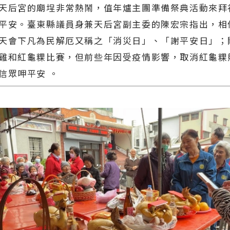
天后宮的廟埕非常熱鬧，值年爐主團準備祭典活動來拜
平安。臺東縣議員身兼天后宮副主委的陳宏宗指出，相
天會下凡為民解厄又稱之「消災日」、「謝平安日」；
雞和紅龜粿比賽，但前些年因受疫情影響，取消紅龜粿
信眾呷平安 。