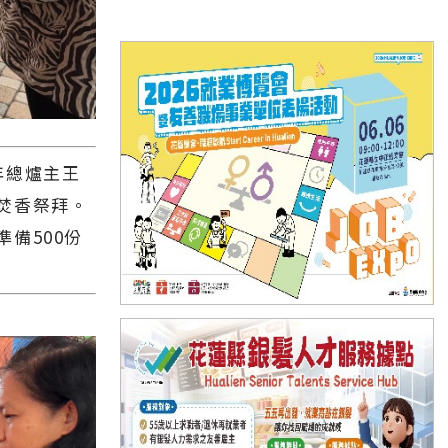
年總爐主王
焚香祭拜。
備500份