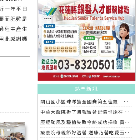
近一年平日
賽而肥雞是
過程中產生
用此感謝媽
熱門新訊
關山國小籃球隊獲全國賽第五佳績 鎮長爸爸再約牛排慶功宴
中華大戲院拆了海報留著記憶也還在 八月日本舉行全球首映導演偕日友人重返劇中場景
歷經颱風及種植失敗今終成功採收 黃秀鳳開心上架並分享療養院
療養院母親節好溫馨 送康乃馨吃愛玉聆聽音樂