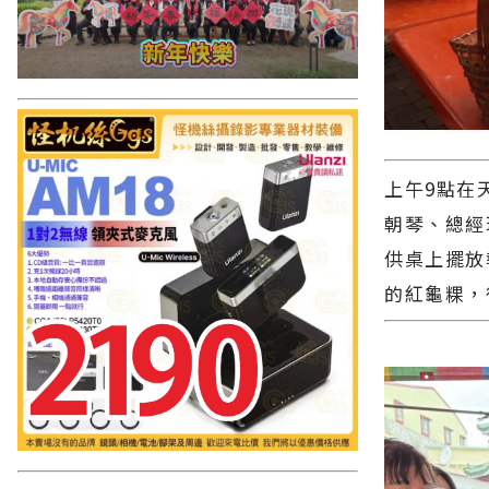
上午9點在
朝琴、總經
供桌上擺放
的紅龜粿，