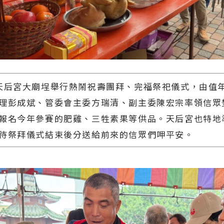
天后宮大廟埕舉行熱鬧祝壽團拜、完福祭祀儀式，由值
理彭成斌、管委會主委方瑞清、副主委陳宏宗率領信眾
報名今年參賽的肥雞、三牲素果等供品。天后宮也特地準
待祭拜儀式結束後分送給前來的信眾們呷平安。